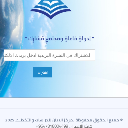
© جميع الحقوق محفوظة لمركز البيان للدراسات والتخطيط 2025
مركز الاتصال : 9647818004499+