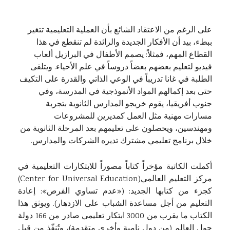
على الرغم من الاعتقاد الشائع بأن العملية التعليمية تتغير
ببطء، بيد أن الأفكار الجديدة والرائدة لم تنقطع في هذا
القطاع المهم، فمثلاً: يصمم الأطفال في البرازيل ألعاب
فيديو لتعليم بعضهم بعضاً دروساً في علم الأحياء. ويتلقى
الطلبة في غانا تدريباً في الوعي الذاتي والقدرة على التكيف
حتى بعد إكمالهم المواد الأنموذجية في المدرسة، وفي
جنوب أفريقيا، يقوم خريجو المدارس الثانوية بتجربة
مسارات مهنية مثل العمل كمديرين للمشروعات
ومهندسين، ويحصلون على تعليمهم بعد المرحلة الثانوية من
خلال برنامج تعليمي مشترك تديره الشركات والمدارس.
أكملت الكاتبة مؤخراً كتاباً مصوراً للابتكارات التعليمية في
مركز التعليم العالمي(Center for Universal Education)
كجزء من كتابها الجديد: («عدم تساوي الفرص»: إعادة
التعليم من أجل مساعدة الشباب على الازدهار). ويوثق هذا
الكتاب ما يقرب من 3000 ابتكار تعليمي صادر من 166 دولة
حول العالم (من دول نامية وأخرى متقدمة)، وتُنفّذ من قبل