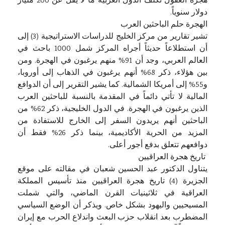
هجرة العقول تكلف الدول العربية ما لا يقل عن 200 مليار
دولار سنوياً.
الهجرة حلم الباحثين العرب
تشير تقارير من مركز الخليج للدراسات الاستراتيجية (3) إلى
أن استطلاعاً حديثاً أجراه المركز شمل 1000 باحث في
العالم العربي، وجد أن 91% منهم يرغبون في الهجرة. ومن
بين هؤلاء، ذكر 68% أنهم يرغبون في الذهاب إلى أوروبا،
و55% إلى أمريكا الشمالية. كما يشير التقرير إلى أن الدوافع
المالية لا تأتي دائماً في المقدمة بالنسبة للباحثين العرب
الذين يرغبون في الهجرة. في الدول الخليجية، ذكر 62% من
الباحثين أنهم يريدون السفر إلى الخارج للاستفادة من
المزيد من الحرية الأكاديمية، بينما ذكر 26% فقط أن
دوافعهم تتعلق بدفع أجور أعلى.
تاريخ هجرة العراقيين
يتناول الدكتور عبد الحسين شعبان في مقالته على موقع
الجزيرة (4) تاريخ هجرة العراقيين منذ تأسيس المملكة
العراقية في ثلاثينيات القرن الماضي، والتي شملت
المسيحيين واليهود بشكل خاص. ويذكر أن الوضع السياسي
المضطرب بعد انقلاب حزب البعث واندلاع الحرب مع إيران