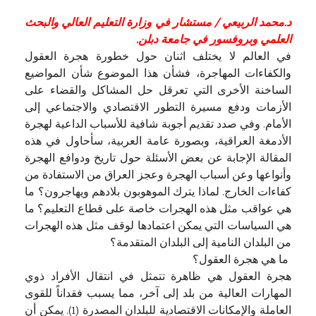
د.محمد الربيعي / مستشار في وزارة التعليم العالي والبحث
العلمي وبروفسور في جامعة دبلن.
في العالم لا يختلف اثنان حول خطورة هجرة العقول
والكفاءات المهاجرة، فشأن هذا الموضوع شأن المواضيع
الساخنة الأخرى التي تعرقل حل المشاكل والقضاء على
الأزمات ودفع مسيرة التطور الاقتصادي والاجتماعي إلى
الأمام. وفي صدد تقديم أجوبة شافية للأسباب الداعية لهجرة
الأدمغة العراقية، وبصورة عامة العربية، سأحاول في هذه
المقالة الإجابة عن بعض الأسئلة حول تاريخ ودوافع الهجرة
وأنواعها وعن أسباب الهجرة وعجز العراق من الاستفادة من
كفاءات الخارج. لماذا يترك الموهوبون بلادهم ويهاجرون؟ ما
هي عواقب مثل هذه الهجرات خاصة على قطاع التعليم؟ ما
هي السياسات التي يمكن اعتمادها لوقف مثل هذه الهجرات
من البلدان النامية إلى البلدان المتقدمة؟
ما هي هجرة العقول؟
هجرة العقول هي ظاهرة تتمثل في انتقال الأفراد ذوي
المهارات العالية من بلد إلى آخر، مما يسبب فقداناً للقوى
العاملة والإمكانات الاقتصادية للبلدان المصدرة (1). يمكن أن