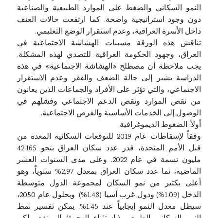
النمو السكاني والضغط على الموارد الطبيعية والصناعية
دون وجود استراتيجية واضحة. كما ارتفعت حالات العنف
داخل الأسرة العراقية، وعدم استقرار الوضع التعليمي.
تناقش هذه الورقة مسببات الهشاشة الاجتماعية في
العراق، وجهود الحكومة العراقية للتصدي لهذه المشكلة.
يجب ملاحظة أن مصطلح «الهشاشة الاجتماعية» في هذه
الدراسة يشير إلى حالة الضعف والفقر وعدم الاستقرار
الاجتماعي، والتي تؤثر على الأفراد والجماعات الذين يعانون
من نقص الموارد ونقص الدعم الاجتماعي وفشلهم في
الوصول إلى الخدمات الأساسية والفرص الاجتماعية.
أولاً: الضغوط الديموغرافية
وفقاً لإسقاطات عام 2019 للتوقعات السكانية المعدة من
قبل الأمم المتحدة، قدر عدد سكان العراق بنحو 42.165
مليون نسمة في عام 2022. وعلى مدى السنوات العشر
الماضية، نما عدد سكان العراق بمعدل 2.97% سنوياً، وهو
أعلى بكثير من نمو السكان لمجموعة الدول متوسطة
الدخل (1.09%) ودول غرب آسيا (1.48%). وبحلول عام 2050،
سيظل معدل النمو إيجابياً عند 1.45%. يمكن تفسير نمط