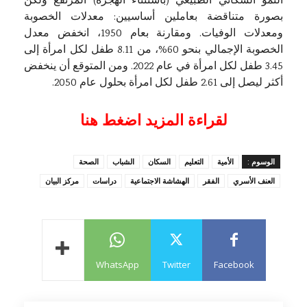
النمو السكاني الطبيعي (باستثناء الهجرة) المرتفع ولكن
بصورة متناقضة بعاملين أساسيين: معدلات الخصوبة
ومعدلات الوفيات. ومقارنة بعام 1950، انخفض معدل
الخصوبة الإجمالي بنحو 60%، من 8.11 طفل لكل امرأة إلى
3.45 طفل لكل امرأة في عام 2022. ومن المتوقع أن ينخفض
أكثر ليصل إلى 2.61 طفل لكل امرأة بحلول عام 2050.
لقراءة المزيد اضغط هنا
الوسوم :
الأمية
التعليم
السكان
الشباب
الصحة
العنف الأسري
الفقر
الهشاشة الاجتماعية
دراسات
مركز البيان
WhatsApp
Twitter
Facebook