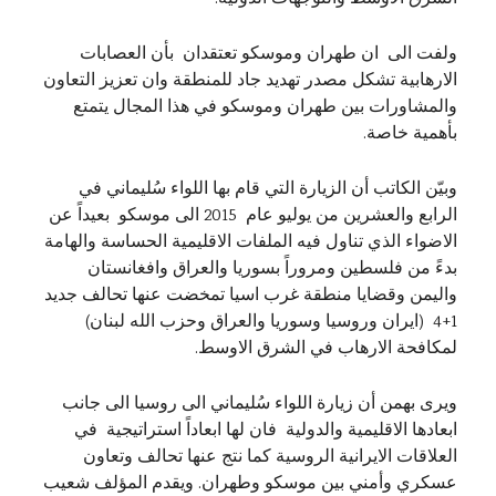
ولفت الى ان طهران وموسكو تعتقدان بأن العصابات
الارهابية تشكل مصدر تهديد جاد للمنطقة وان تعزيز التعاون
والمشاورات بين طهران وموسكو في هذا المجال يتمتع
بأهمية خاصة.
وبيّن الكاتب أن الزيارة التي قام بها اللواء سُليماني في
الرابع والعشرين من يوليو عام 2015 الى موسكو بعيداً عن
الاضواء الذي تناول فيه الملفات الاقليمية الحساسة والهامة
بدءً من فلسطين ومروراً بسوريا والعراق وافغانستان
واليمن وقضايا منطقة غرب اسيا تمخضت عنها تحالف جديد
1+4 (ايران وروسيا وسوريا والعراق وحزب الله لبنان)
لمكافحة الارهاب في الشرق الاوسط.
ويرى بهمن أن زيارة اللواء سُليماني الى روسيا الى جانب
ابعادها الاقليمية والدولية فان لها ابعاداً استراتيجية في
العلاقات الايرانية الروسية كما نتج عنها تحالف وتعاون
عسكري وأمني بين موسكو وطهران. ويقدم المؤلف شعيب