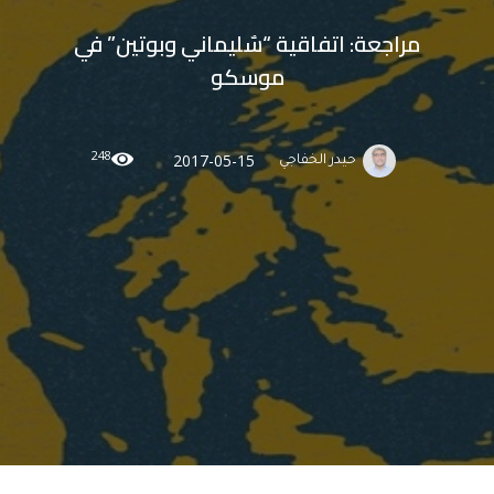
مراجعة: اتفاقية “سٌليماني وبوتين” في
موسكو
248
2017-05-15
حيدر الخفاجي