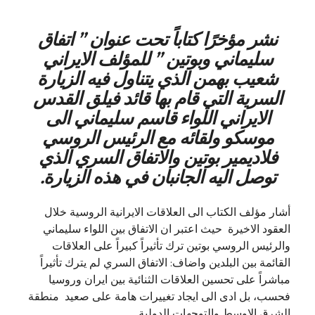
نشر مؤخرًا كتاباً تحت عنوان ” اتفاق
سليماني وبوتين ” للمؤلف الايراني
شعيب بهمن الذي يتناول فيه الزيارة
السرية التي قام بها قائد فيلق القدس
الايراني اللواء قاسم سليماني الى
موسكو ولقائه مع الرئيس الروسي
فلاديمير بوتين والاتفاق السري الذي
توصل اليه الجانبان في هذه الزيارة
.
أشار مؤلف الكتاب الى العلاقات الايرانية الروسية خلال
العقود الاخيرة حيث اعتبر ان الاتفاق بين اللواء سليماني
والرئيس الروسي بوتين ترك تأثيراً كبيراً على العلاقات
القائمة بين البلدين واضاف: الاتفاق السري لم يترك تأثيراً
مباشراً على تحسين العلاقات الثنائية بين ايران وروسيا
فحسب، بل ادى الى ايجاد تغييرات هامة على صعيد منطقة
الشرق الاوسط والتوجهات الدولية.