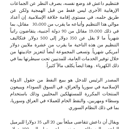
فتنظيم داعش قد وضع نفسه، بصرف النظر عن الجماعات
الإرهابية الأخرى ليس فقط من قبل الهمجية ولكن عن
طريق حلمه، في مستوى إقامة خلافة الإسلامية. إن أعداد
موالي هذا التنظيم وأتباعه ما يقرب من 30،000 مقاتل، بما
في ذلك 19،000 مقاتل من 90 دولة أجنبية، يتقاضون راتباً
شهرياً ما لا يقل عن 350 دولار إلى 500 دولار. فتكاليف
التنظيم من هذه الناحية ما يقرب من عشرة ملايين دولار
أمريكي شهرياً. وتسعى المجموعة أيضاً لتعزيز جاذبيتها من
خلال توفير الخدمات العامة، للمدنيين تحت سيطرتها بما في
ذلك الكهرباء . وهذا ايضاً يكلف مالاً كثيراً.
المصدر الرئيس للدخل هو ببيع النفط من حقول الدولة
الإسلامية في سوريا والعراق، في السوق السوداء. ويبيعون
المنتجات المكررة للمستهلكين المحليين وذلك باستخدام
وسطاء ومهربين، والنفط الخام للعملاء في العراق وسوريا،
بما في ذلك النظام السوري.
ويقال أن داعش تتقاضى مبلغاً بين 20 الى 35 دولارا للبرميل