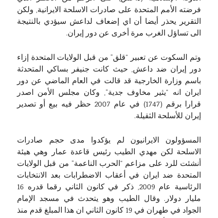
فرضته الأمم المتحدة على صادرات الاسلحة الايرانية, ولكن
التقرير يحذر أيضا أن اي إضعاف لداعش سيؤدي بالنتيجة
الى تساؤل الغرب مرة أخرى عن دور إيران.
وتم السكوت عن تعبير “قلق” من قبل الولايات المتحدة إزاء
دور إيران ضد داعش, حيث كانت جنيفر بساكي المتحدثة
باسم وزارة الخارجية قد قالت في العام الماضي عن دور
ايران انه “يثير مخاوف جدية”, وكان مجلس الأمن اصدر
قرارا برقم (1747) في عام 2007 حظر فيه بيع أو تصدير
إيران للأسلحة الثقيلة.
المسؤولون الايرانيون لم يؤكدوا مدى حجم صادرات
الاسلحة لكن مهدي الطيب رئيس قاعدة عمار وهي هيئة
أنشئت للرد على مزاعم “الحرب الناعمة” من قبل الولايات
المتحدة ضد ايران في أعقاب الاضطرابات بعد الانتخابات
الرئاسية عام 2009, ذكر في كانون الثاني رقما قدره 16
مليار دولار. وقال الطيب وهو يتحدث في مسجد الإمام
الجواد في طهران في 19 كانون الثاني ان هذا المبلغ قدم منذ