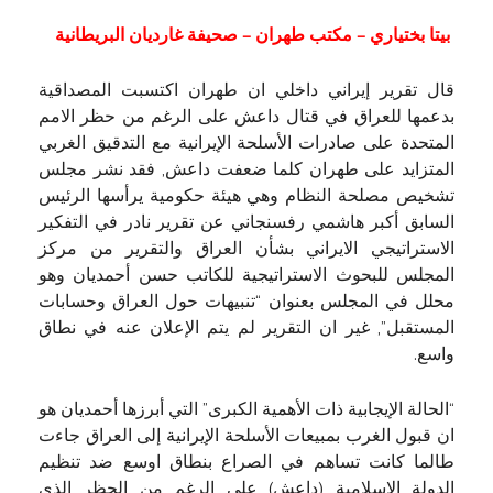
بيتا بختياري – مكتب طهران – صحيفة غارديان البريطانية
قال تقرير إيراني داخلي ان طهران اكتسبت المصداقية
بدعمها للعراق في قتال داعش على الرغم من حظر الامم
المتحدة على صادرات الأسلحة الإيرانية مع التدقيق الغربي
المتزايد على طهران كلما ضعفت داعش, فقد نشر مجلس
تشخيص مصلحة النظام وهي هيئة حكومية يرأسها الرئيس
السابق أكبر هاشمي رفسنجاني عن تقرير نادر في التفكير
الاستراتيجي الايراني بشأن العراق والتقرير من مركز
المجلس للبحوث الاستراتيجية للكاتب حسن أحمديان وهو
محلل في المجلس بعنوان “تنبيهات حول العراق وحسابات
المستقبل”, غير ان التقرير لم يتم الإعلان عنه في نطاق
واسع.
“الحالة الإيجابية ذات الأهمية الكبرى” التي أبرزها أحمديان هو
ان قبول الغرب بمبيعات الأسلحة الإيرانية إلى العراق جاءت
طالما كانت تساهم في الصراع بنطاق اوسع ضد تنظيم
الدولة الإسلامية (داعش) على الرغم من الحظر الذي