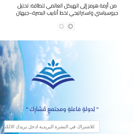
من أزمة هرمز إلى الهيكل العالمي للطاقة: تحليل
جيوسياسي واستراتيجي لخط أنابيب البصرة–جيهان