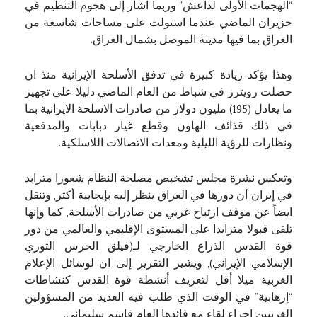
“الهجمات الأولى لداعش” وربما اشار إلى هجوم التنظيم في
حزيران الماضي عندما استولت على مساحات شاسعة من
العراق بما فيها مدينة الموصل بشمال العراق.
وهذا يؤكد زيادة كبيرة في تدفق الأسلحة الإيرانية منذ ان
حصلت رويترز في شباط من العام الماضي دليلا على تجهيز
ما يعادل (195) مليون دولار من صادرات الاسلحة الايرانية بما
في ذلك قذائف الهاون وقطع غيار دبابات والمدفعية
ونظارات للرؤية الليلية ومعدات الاتصالات اللاسلكية.
وتعكس نشرة مجلس تشخيص مصلحة النظام شعورا متزايد
في إيران أن دورها في العراق ينظر إليه بإيجابية أكثر, وتنقل
ايضاً عن موقف ارتياح غربي من صادرات الأسلحة, كما وإنها
تلقى قبولا متزايدا على المستوى الإقليمي والعالمي من دور
قوة القدس الذراع الخارجي لـ(فيلق الحرس الثوري
الإسلامي الإيراني), ويشير التقرير إلى ان لوسائل الإعلام
الغربية ميلا أقل لتعريف أنشطة قوة القدس كنشاطات
“إرهابية” في الوقت الذي طلب فيه العديد من المسؤولين
الغربيين اجراء لقاء مع قائدها العام قاسم سليماني.