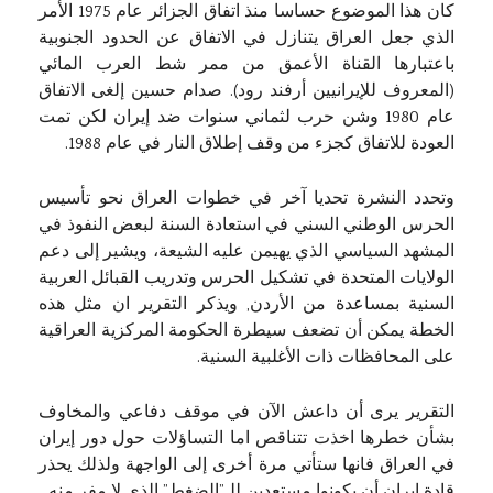
كان هذا الموضوع حساسا منذ اتفاق الجزائر عام 1975 الأمر
الذي جعل العراق يتنازل في الاتفاق عن الحدود الجنوبية
باعتبارها القناة الأعمق من ممر شط العرب المائي
(المعروف للإيرانيين أرفند رود). صدام حسين إلغى الاتفاق
عام 1980 وشن حرب لثماني سنوات ضد إيران لكن تمت
العودة للاتفاق كجزء من وقف إطلاق النار في عام 1988.
وتحدد النشرة تحديا آخر في خطوات العراق نحو تأسيس
الحرس الوطني السني في استعادة السنة لبعض النفوذ في
المشهد السياسي الذي يهيمن عليه الشيعة، ويشير إلى دعم
الولايات المتحدة في تشكيل الحرس وتدريب القبائل العربية
السنية بمساعدة من الأردن, ويذكر التقرير ان مثل هذه
الخطة يمكن أن تضعف سيطرة الحكومة المركزية العراقية
على المحافظات ذات الأغلبية السنية.
التقرير يرى أن داعش الآن في موقف دفاعي والمخاوف
بشأن خطرها اخذت تتناقص اما التساؤلات حول دور إيران
في العراق فانها ستأتي مرة أخرى إلى الواجهة ولذلك يحذر
قادة إيران أن يكونوا مستعدين للـ”الضغط” الذي لا مفر منه.