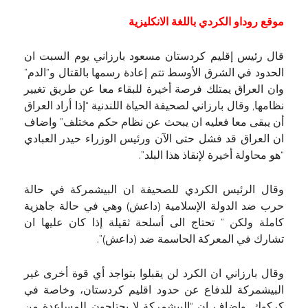
موقع روداو الكردي باللغة الانكليزية
قال رئيس إقليم كردستان مسعود بارزاني يوم السبت ان
الحدود في الشرق الأوسط تتم إعادة رسمها بالقتال و”الدم”
وان العراق يمتلك فرصة أخيرة للبقاء معا عن طريق تغيير
نظامها, وقال بارزاني لصحيفة الحياة اللندنية “إذا أراد العراق
أن يبقى معا فعليه ان يبحث عن نظام حكم مختلف” واضاف
ان العراق قد فشل حتى الآن ورئيس الوزراء حيدر العبادي
“هو محاولة أخيرة لإنقاذ هذا البلد”.
وقال الرئيس الكردي للصحيفة ان البيشمركة في حالة
حرب ضد الدولة الإسلامية (داعش) وهي في حالة جاهزية
كاملة ولكن ” تحتاج الى أسلحة ثقيلة إذا كان عليها ان
تشارك في المعركة الحاسمة ضد (داعش)”.
وقال بارزاني ان الكرد لن يقبلوا بتواجد أي قوة أخرى غير
البيشمركة للدفاع عن حدود اقليم كردستان، وخاصة في
كركوك, واضاف ان “البيشمركة لا يحتاجون للمساعدة من