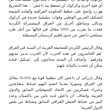
أي قوة أخرى وكركوك لن تسقط بيد داعش” … هذا التصريح
هو رد واضح على خطط الحكومة العراقية والقادة الشيعة
لتشكيل الحرس الوطني وقوات ميليشيا جديدة في كركوك
وديالى ومناطق أخرى من العراق. البيشمركة الكردية
فقدت ما يقرب من 1000 مقاتل في قتالها من أجل طرد
مسلحي داعش عن حدود إقليم كردستان المستقلة.
وقال الرئيس الكردي للصحيفة العربية ان السنة في العراق
“هم الخاسرون في هذه الحرب لأن الحرب تدمر مدنهم
وقراهم”, وأضاف أن السنة يحتاجون إلى “تشكيل قيادة
يمكن أن تتحدث بالنيابة عنهم”.
وقال بارزاني ان داعش كان تنظيما قويا مع 50,000 مقاتل
في العراق وسوريا بعدما انضم اليهم ضباط متقاعدين
وخبراء عسكريين من الاتحاد السوفياتي السابق والدول
العربية, واضاف “ان داعش لديه ناس من باكستان وعدد
كبير من ضباط الجيش العراقي السابق وضباط من بعض
الدول العربية”.