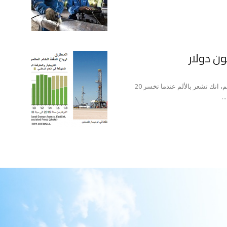
ليام دينينغ ان الانكماش منتشر في صناعة النفط العالمية نعم، انك تشعر بالألم عندما تخسر 20