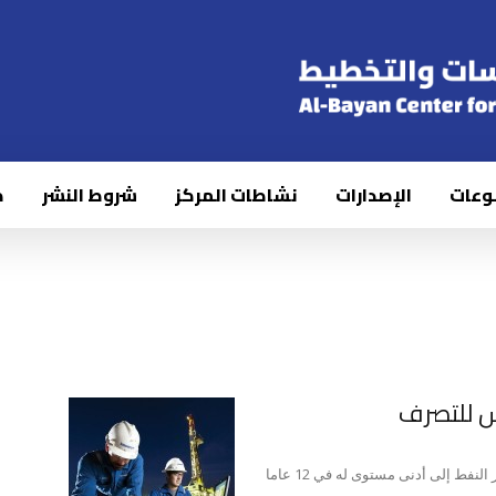
وعات
الإصدارات
نشاطات المركز
شروط النشر
ك
س للتصرف
الكسندر بولتون ، كاتب دائم في صحيفة هيل بينما يهوى سعر النفط إلى أدنى مستوى له في 12 عاما