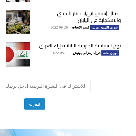
اغتيال (شينزو آبي): اختبار التحدي
والاستجابة في اليابان
قسم الابحاث
-
2022-09-26
شؤون اقليمية ودولية
نهج السياسة الخارجية اليابانية إزاء العراق
فرزاد رمزاني بونيش
-
2022-05-11
أوراق بحثية