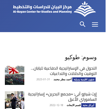
وسوم: طوكيو
التحول في الإستراتيجية الدفاعية لليابان…
التوقيت والدلالات والتداعيات
أحمد مطر محمد
-
2023-01-31
شؤون اقليمية ودولية
إرث شينزو آبي: «مجمع البحرين» إستراتيجية
الساموراي الأعزل
قسم الابحاث
-
2022-12-18
أوراق بحثية