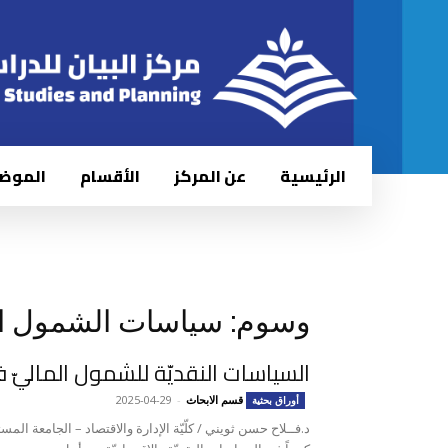
الرئيسية
عن المركز
الأقسام
الموض
وسوم: سياسات الشمول ال
السياسات النقديّة للشمول الماليّ 
قسم الابحاث
-
2025-04-29
أوراق بحثية
د.فــلاح حسن ثويني / كلّيّة الإدارة والاقتصاد – الجامعة المس