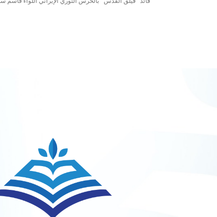
قائد "فيلق القدس" بالحرس الثوري الإيراني اللواء قاسم سل