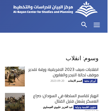
وسوم: انقلاب
انقلابات صيف 2023 الافريقية: ورقة تقدير
موقف لحالة النيجر والغابون
قسم الابحاث
-
2023-09-20
أوراق بحثية
انهيار تقاسم السلطة في السودان: صراع
العسكر يشعل فتيل القتال
عبد العزيز عليوي العيساوي
-
شؤون اقليمية ودولية