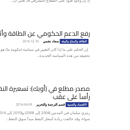
إذْ إن وجود قيود على القطاع المصرفي قد تعني أن...
رفع الدعم الحكومي عن الطاقة وأثا
سجاد نشمي
-
2016-12-10
الطاقة والمناخ والبيئة
إن الحكم على ما إذا كان التغيير في سياسة (حكومة ما) هو 
تحقيقه من هذه السياسة الجديدة...
مصدر مطلع في (أوبك): تسعيرة النف
رأساً على عقب
قسم الترجمة والتحرير
-
2016-04-09
الاقتصاد والتنمية
سواء، وقد خالفت زيادة أسعار النفط مبدأ سوق النفط...