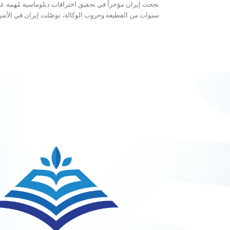
نجحت إيران مؤخراً في تحقيق اختراقات دبلوماسية مُهمة على ص
سنوات من القطيعة وحروب الوكالة، توصّلت إيران في الأشهر