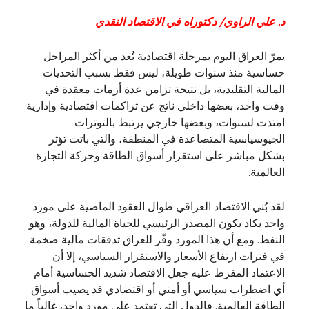
د. علي الراوي/ دكتوراه في الاقتصاد النقدي
يمرّ العراق اليوم بمرحلة اقتصادية تُعد من أكثر المراحل
حساسية منذ سنوات طويلة، ليس فقط بسبب التحديات
المالية التقليدية، بل نتيجة تزامن عدة أزمات معقدة في
وقت واحد، بعضها داخلي ناتج عن تراكمات اقتصادية وإدارية
امتدت لسنوات، وبعضها خارجي يرتبط بالتوترات
الجيوسياسية المتصاعدة في المنطقة، والتي باتت تؤثر
بشكل مباشر على استقرار أسواق الطاقة وحركة التجارة
العالمية.
لقد بُني الاقتصاد العراقي طوال العقود الماضية على مورد
واحد يكاد يكون المصدر الرئيسي للحياة المالية للدولة، وهو
النفط. ومع أن هذا المورد وفّر للعراق تدفقات مالية ضخمة
في فترات ارتفاع الأسعار والاستقرار السياسي، إلا أن
الاعتماد المفرط عليه جعل الاقتصاد شديد الحساسية أمام
أي اضطراب سياسي أو أمني أو اقتصادي قد يصيب أسواق
الطاقة العالمية. فالدول التي تعتمد على مورد واحد، غالباً ما