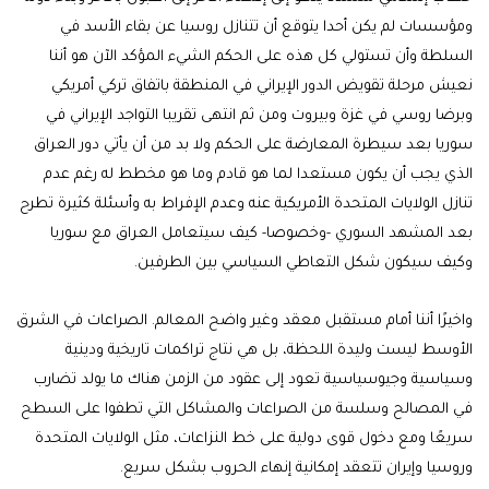
ومؤسسات لم يكن أحدا يتوقع أن تتنازل روسيا عن بقاء الأسد في
السلطة وأن تستولي كل هذه على الحكم الشيء المؤكد الآن هو أننا
نعيش مرحلة تقويض الدور الإيراني في المنطقة باتفاق تركي أمريكي
وبرضا روسي في غزة وبيروت ومن ثم انتهى تقريبا التواجد الإيراني في
سوريا بعد سيطرة المعارضة على الحكم ولا بد من أن يأتي دور العراق
الذي يجب أن يكون مستعدا لما هو قادم وما هو مخطط له رغم عدم
تنازل الولايات المتحدة الأمريكية عنه وعدم الإفراط به وأسئلة كثيرة تطرح
بعد المشهد السوري -وخصوصا- كيف سيتعامل العراق مع سوريا
وكيف سيكون شكل التعاطي السياسي بين الطرفين.
واخيرًا أننا أمام مستقبل معقد وغير واضح المعالم. الصراعات في الشرق
الأوسط ليست وليدة اللحظة، بل هي نتاج تراكمات تاريخية ودينية
وسياسية وجيوسياسية تعود إلى عقود من الزمن هناك ما يولد تضارب
في المصالح وسلسة من الصراعات والمشاكل التي تطفوا على السطح
سريعًا ومع دخول قوى دولية على خط النزاعات، مثل الولايات المتحدة
وروسيا وإيران تتعقد إمكانية إنهاء الحروب بشكل سريع.