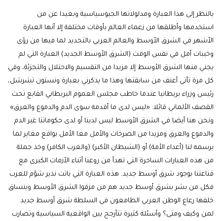
بالنظر إلى هذا العبارة ومدلولاتها الجيوسياسية وبعيدا عن من
استخدمها وأطلقها من زعماء العالم بأوقات مختلفة إلا أنها العبارة
الأشهر في الشرق الأوسط والعالم العربي بالتحديد لما فيها من رؤى
وخيبات أمل في نفس الوقت (الشرق الأوسط الجديد) العبارة التي لم
يجني منها الشرق الأوسط إلا مزيدا من التقسيم والاحتلال والتجزئة، وفي
كل مرة تأتي أعنف من سابقتها وهذا ما يذكرني بعبارة ونستون تشرشل،
رئيس وزراء بريطانيا عندما خاطب مجلس العموم البريطاني القابع تحت
القصف الألماني قائلا: «ليس لدى ما أقدمه سوى الدم والدموع والعرق»
ونحن هنا أيضا في الشرق الأوسط ليس لدينا أو لدى حكوماتنا غير الدم
والدموع والعرق ومزيدا من الصرخات والأمل معا الأمل بواقع مغاير لما
يرسمه لنا (أعداء الأمة) أو (الشيطان الأكبر) (والغرب الكافر) وخذ جملة
من هذه العبارات الساحرة التي تهدأ من روعنا أثناء الأزمات الكبرى مع
قناعتنا بوجود شرق أوسط جديد. هذه العبارة التي باتت نذير شؤم للعرب
فكل من بشر بشرق أوسط جديد هم من مزقوا الشرق الأوسط وينساق
خلفها رعاع الوطن العربي الطامعون في السلطة شرق أوسط جديد
لمن وكيف ومتى؟ وأسئلة كثيرة تتأرجح بين الواقعية السياسية وتضارب