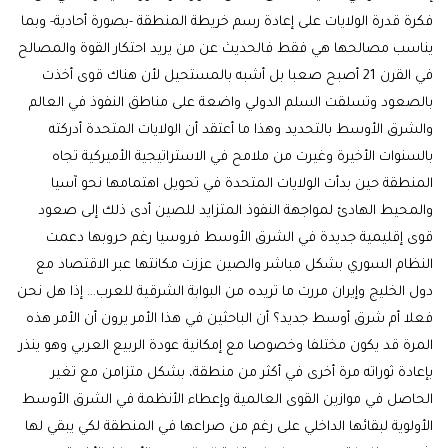
فكرة قدرة الولايات على إعادة رسم خريطة المنطقة -بصورة أحادية- وبما
يناسب مصالحها هي فقط فالحديث عن من يريد احتكار القوة والمصالح
في القرن 21 أصبح صعبا بل أشبه بالمستحيل لأن هناك قوى أخذت
بالصعود وتسلقت السلم الدولي واضعة على مناطق النفوذ في العالم
والشرق الأوسط بالتحديد وهذا ما أعتقد أن الولايات المتحدة أدركته
بالسنوات الأخيرة وغيرت من ملامح في الاستراتيجية الأميركية تجاه
المنطقة حين بدأت الولايات المتحدة في تحويل اهتمامها نحو آسيا
والمحيط الهادئ لمواجهة النفوذ المتزايد للصين أدى ذلك إلى صعود
قوى إقليمية جديدة في الشرق الأوسط فروسيا رغم حروبها دعمت
النظام السوري بشكل مباشر والصين عززت مكانتها عبر الاقتصاد مع
دول الخليج وإيران مررت ما تريده من البوابة الشرقية للعرب… إذا هل نحن
فعلا أم شرق أوسط جديد؟ أن الباحثين في هذا الأمر يرون أن الأمر هذه
المرة قد يكون مختلفا وخصوصا مع إمكانية عودة الربيع العربي وهو ينذر
بإعادة ثوراته مرة أخرى في أكثر من منطقة، بشكل متزامن مع تغير
الحاصل في موازين القوى العالمية وإعطاء الأنظمة في الشرق الأوسط
الأولوية لبقائها الداخلي على رغم من صراعها في المنطقة لكي يبقي لها