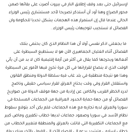
لإسرائيل حتى بعد وقف إطلاق النار في بيروت أصرت على بقائها ضمن
محور الصراع وهنا أود أن أستذكر تصريحا لأحد مستشاري رئيس الوزراء
الحالي عندما قال إن استمرار هذه الهجمات يشكل تحديا للحكومة وان
الفصائل لا تستجيب لتوجيهات رئيس الوزراء…
ما يجعلني اذكر نفسي أولا أن هذا النظام الذي كان يحتمي بتلك
الفصائل أثناء الغليان الجماهيري الآن هو لا يستطيع السيطرة على
أفعالها ويحرجها كما يقال في أكثر من أزمة إقليمية كان لا بد من أن يأتي
الوقت الذي لا ينصاع لقراراتها في كل مرة تخرج فيها الأمور عن السيطرة
وهذا هو نتيجة منطقية في بلد غاب فيه سلطة الدولة ومنطق القانون
واستقلال القرار وفي وقت يحتاج العراق لقرار سياسي حقيقي وناضج
لدرء الخطر القريب والكامن عن إرادية من جهة موقف الدولة من صواريخ
الفصائل أو من جهة حماية الحدود العراقية من الجماعات المسلحة في
سوريا والعراق لديه تجاربه مع هذه الجماعات فلم يكن أحد يتوقع سقوط
نظام الأسد في سوريا وصعود جماعات لديها خطاب تكفيري وماض كبير
مع الجماعات التكفيرية التي قاتلت بالعراق والمنطقة فتغيير الخطاب من
خطاب إسلامي متشدد يدعو إلى إقصاء الآخر إلى القبول بالآخر وبناء دولة