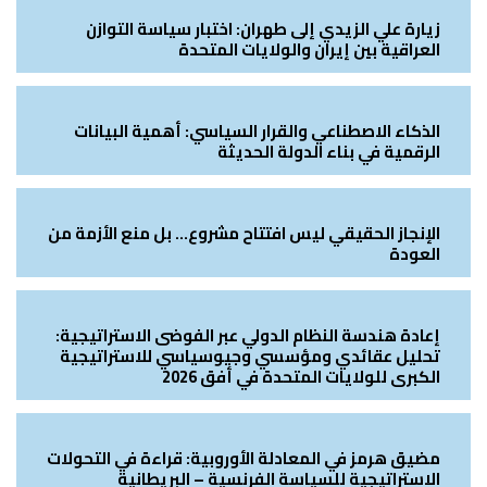
زيارة علي الزيدي إلى طهران: اختبار سياسة التوازن
العراقية بين إيران والولايات المتحدة
الذكاء الاصطناعي والقرار السياسي: أهمية البيانات
الرقمية في بناء الدولة الحديثة
الإنجاز الحقيقي ليس افتتاح مشروع… بل منع الأزمة من
العودة
إعادة هندسة النظام الدولي عبر الفوضى الاستراتيجية:
تحليل عقائدي ومؤسسي وجيوسياسي للاستراتيجية
الكبرى للولايات المتحدة في أفق 2026
مضيق هرمز في المعادلة الأوروبية: قراءة في التحولات
الاستراتيجية للسياسة الفرنسية – البريطانية