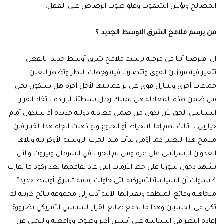
المصالح وبؤس الشعوب وعلو صوت الرصاص على العقل.
من يرسم ملامح الشرق الاوسط الجديد ؟
ان افترضنا أننا في مرحلة ترسيم ملامح شرق أوسط جديد -بالفعل-
تتغير فيه موازين القوى وتتضارب فيه وجهات النظر وتظهر للعلن
جماعات أخرى وتتنازل قوى عن براغماتيتها لأجل آخره هل سنكون نحن
من ضمن هذه المعادلة هل يمتلك رجال سلطتنا الإرادة لاتخاذ القرار
السياسي الحق لأن نكون من ضمن معادلة دولية جديدة أم سنكون أمام
خيارين لا ثالث لهم إما الانخراط أو الخنوع ولو ذهبت اتجاه هذا الخيار فإن
ملامح هذا التغيير كما أؤمن بدأت منذ الحرب الروسية الأوكرانية وتلاها
العدوان الإسرائيلي على غزة ومن ثم الحرب في السودان وبيروت والآن
نشهد دخول سوريا على خط الأزمات التي عاد تفاقمها بعد ركود ما يقارب
4 سنوات أن السياسة الأميركية التي حاولت إقامة “شرق أوسط جديد”
متجاهلة وقائع المنطقة وتغيراتها الآنية أدت إلى مجموعة نتائج كارثية لم
تكن في الحسبان وهذا ما يدفع صانع القرار السياسي الأمريكي بضرورة
إعادة النظر في السياسة على أسس أكثر وضوحا وواقعية والتخلي عن