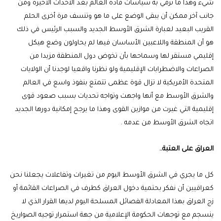
شيء وهذا ما ترمي به سياسات قادة العالم بعد الأحداث الأخيرة ومن
جانب آخر ممكن أن يبقى الوضع على ما هو وتنسف مرة أخرى الحلم
القريب البعيد لعبارة الشرق الأوسط الجديد والسبب الرئيس في ذلك
هو أن المنطقة واللاعبين الأساسان فيها لم يحاولون وضع هيكل
إقليمي مستقر لها وسماحها بأن تخوض دول المنطقة مزيدا من
الصراعات والاضطرابات الإقليمية ولو نظرنا واقعيا لوجدنا أن الولايات
المتحدة الأمريكية لا تزال قوة عظمى تتمتع بنفوذ واسع في العالم
والشرق الأوسط مع أنها واجهت وتواجه تحديات بسبب صعود قوى
إقليمية التي غيرت من موازين القوى وهذا ما يرجح إمكانية دورها الجديد
اتجاه الشرق الأوسط من عدمه .
العراق على العتبة..
كل ما يجري في الشرق الأوسط اليوم من تغيرات وتفاعلات يجعلنا نحن
كعراقيين أن نفكر بحتمية دخول العراق كطرف في الصراعات القائمة أو
زج العراق بهذا المعادلة الفصائل المسلحة اليوم لديها القرار الذي لا
ينسجم مع توجهات الحكومة الإعلامية من جهة استمرار توجيه الصواريخ