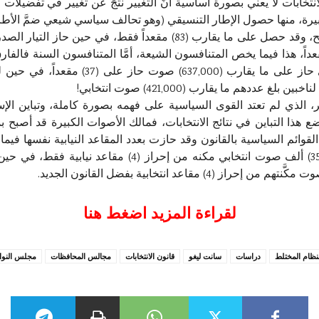
الانتخابات لا يعني بصورة أساسية أنَّ التغيير نتجَ عن تغيير في تفضيلا
بيرة، منها حصول الإطار التنسيقي (وهو تحالف سياسي شيعي ضمَّ الأطرا
بي صحيح، وحازوا عن طريقها على (73) مقعداً، هذا فيما يخص المتنافسون الشيعة، أمَّا المتنافسون
عدد الأصوات وعدد المقاعد، فحزب تقدُّم الذ
أخير، الذي لم تعتد القوى السياسية على فهمه بصورة كاملة، وتباين الإس
ضع هذا التباين في نتائج الانتخابات، فمالك الأصوات الكبيرة قد أصب
ائم السياسية بالقانون وقد حازت بعدد المقاعد النيابية نفسها فيما لو
سبيل المثال حاز (تحالف إدارة الدولة) على (359) ألف صوت
لقراءة المزيد اضغط هنا
نظام المختلط
دراسات
سانت ليغو
قانون الانتخابات
مجالس المحافظات
مجلس النوا