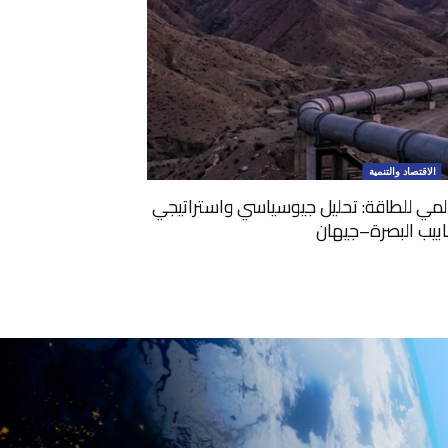
الاقتصاد والتنمية
المي للطاقة: تحليل جيوسياسي واستراتيجي
ابيب البصرة–جيهان