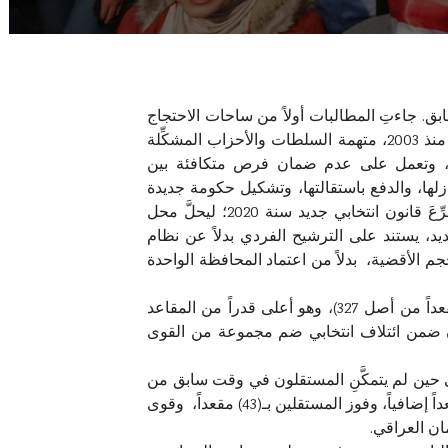
ابق. جاءتِ المطالبات أولاً من ساحات الاحتجاج
نهاية سنة 2019، معبرة بجزء من مطالبها عن رفضها للسياق المتبع في تشريع القوانيين والأنظمة الخاصة بالانتخابات منذ 2003، متهمة السلطات والأحزاب المشكِّلة
ية، وتعمل على عدم ضمان فرص متكافئة بين
ة على تنازلها، والدفع باستقالتها، وتشكيل حكومة جديدة
تعمل على تحقيق الاستقرار السياسي، وتهدئة الشارع الاحتجاجي، وتنظيم انتخابات وَفْق قانون انتخابي عادل، لذا شُرِّعَ قانون انتخابي جديد سنة 2020؛ ليحلَّ محل
 جديد، يستند على الترشيح الفردي بدلاً عن نظام
حجم الأقضية، بدلاً من اعتماد المحافظة الواحدة
من إفرازات هذا القانون، وبعد إجراء الانتخابات، وإعلان النتائج، فازت الكتلة الصدرية بعدد مقاعد كبير نسبياً (73 مقعداً من أصل 327)، وهو أعلى قدراً من المقاعد
لنتائج حتى عن تجربة 2018 التي شارك فيها الصدريون ضمن ائتلاف انتخابي ضم مجموعة من القوى
ى، هو صعود واضح ولافت للمستقلين في الدورة البرلمانية الأخيرة بعدد (43) مقعداً، في حين لم يتمكَّنِ المستقلون في وقت سابق من
إحراز أكثر من (2 – 4) مقاعد على أكثر تقدير؛ لأسباب ستُوضَّح لاحقاً. ومؤكَّدا «أدَّى فوز الصدريين بما يقارب من (20) مقعداً إضافياً، وفوز المستقلين بـ(43) مقعداً، وقوى