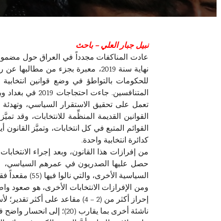
نبيل جبار العلي – باحث
عادت المناكفات مجدداً في العراق حول مضمون الق
للحكومات بالتواطؤ في وضع قوانين انتخابي
المتنافسين. جا
القوانين القديمة المنظِّمة للانتخابات، وقد تمي
القوائم المتبع في كل انتخابات، وتميَّز القانون
كدائرة انتخابية واحدة.
السياسية الأخرى، والتي نالوا فيها (55) مقعداً فقط للتحالف أجمع.
ناشئة أخرى بما يقارب (20)؛ إلى انحسار واضح في نتائج القوى السياسية الأخرى، وتحجم تمثيلها وتأثيرها تحت قبة البرلمان العراقي.