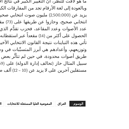
ما هو لافت للنظر، أنَّ التغيير الكبير في نتائج 
وبالعودة إلى لغة الأرقام تجد من المفارقات الك
انتخا
الحصول على أكثر من (14) مقعداً عبر استقطابه لناخبين بلغ عددهم ما يقارب (421,000) صوت انتخابي!
تأتي هذه التباينات نتيجة القانون الانتخابي ال
وتوزيعهم، وأعدادهم هي أبرز المتسبِّبات في و
طريق أصوات محدودة، في حين لم تتأثَّر بعض القو
مستقلين آخرين على لا يزيد عن (10 – 12) ألف صوت مكَّنتهم من إحراز (4) مقاعد انتخابية بفضل القانون الجديد.
الوسوم :
العراق
المفوضية العليا المستقلة للانتخابات
ال