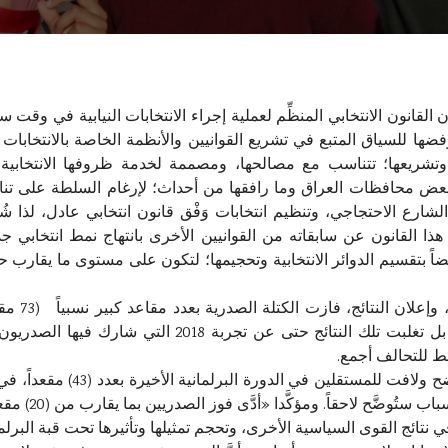
انون الانتخابي المنظِّم لعملية إجراء الانتخابات النيابية في وقت س
ة وتشريعها؛ تتناسب مع مصالحها، ومصممة لخدمة ظروفها الانتخاب
ءت احتجاجات 2019 في بغداد وبعض محافظات العراق وما رافقها من أحداث؛ لإرغام السلط
َّز هذا القانون عن سابقاته من القوانيين الأخرى بانتهاج نمط انتخابي
 أيضاً بتقسيم الدوائر الانتخابية وتحجيمها؛ لتكون على مستوى ما يقارب 
حصل عليها الصدريون في عمرهم السياسي، بل تغلبت تلك ا
ومن الإفرازات الانتخابات الأخر