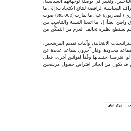
ت الناخبين، وتغيير في بوصلة توجهاتهم السياسية،
ف السياسية الرافضة لنتائج الانتخابات) إلى ما
يزيد عن (2,500,000) مليون صوت انتخابي صحيح، وقد حصل على ما يقارب (83) مقعداً فقط، في حين حاز التيار الصدري (الصدريون) على ما يقارب (885,000) صوت
 السنة فالفارق واضح أيضاً، إذا ما اتبعنا النسبة والتناسب بين
ي حاز على ما يقارب (637,000) صوت حاز على (37) مقعداً، في حين لم يستطع نظيره تحالف العزم من التمكُّن من
تراتيجيات الانتخابية، وآليات تقديم المرشحين،
ح بمقاعد محدودة، وفاز آخرون بمقاعد عديدة عن
 افترضنا احتسابها وَفْقاً لقوانين أخرى، فعلى
 انتخابي مكنه من إحراز (4) مقاعد نيابية فقط، في حين قد يكون من الجائز افتراض حصول مرشحين
ب
مركز البيان