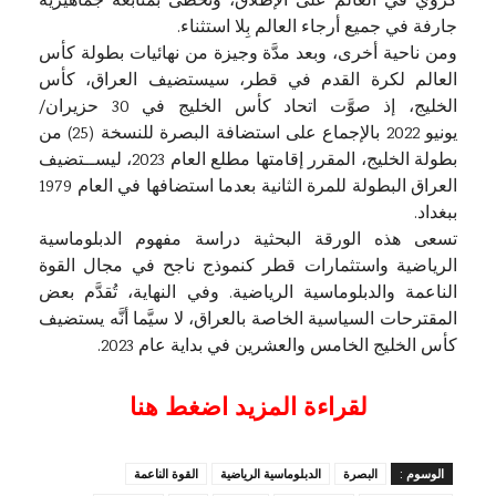
كروي في العالم على الإطلاق، وتحظى بمتابعة جماهيرية
جارفة في جميع أرجاء العالم بِلا استثناء.
ومن ناحية أخرى، وبعد مدَّة وجيزة من نهائيات بطولة كأس
العالم لكرة القدم في قطر، سيستضيف العراق، كأس
الخليج، إذ صوَّت اتحاد كأس الخليج في 30 حزيران/
يونيو 2022 بالإجماع على استضافة البصرة للنسخة (25) من
بطولة الخليج، المقرر إقامتها مطلع العام 2023، ليســتضيف
العراق البطولة للمرة الثانية بعدما استضافها في العام 1979
ببغداد.
تسعى هذه الورقة البحثية دراسة مفهوم الدبلوماسية
الرياضية واستثمارات قطر كنموذج ناجح في مجال القوة
الناعمة والدبلوماسية الرياضية. وفي النهاية، تُقدَّم بعض
المقترحات السياسية الخاصة بالعراق، لا سيَّما أنَّه يستضيف
كأس الخليج الخامس والعشرين في بداية عام 2023.
لقراءة المزيد اضغط هنا
الوسوم :
البصرة
الدبلوماسية الرياضية
القوة الناعمة