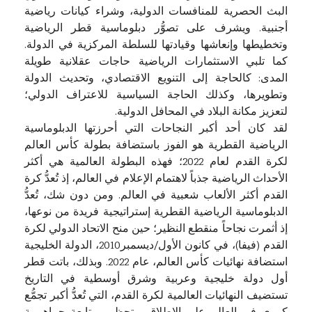
البث الحصرية للمنافسات الدولية، وشراء كيانات رياضية
أجنبية. ويشرف على تصوُّر دبلوماسية قطر الرياضية
وتخطيطها وإنعاشها وقيادتها للسلطة المركزية في الدولة.
كما تلبي الاستثمارات الرياضية حاجات عقلانية طويلة
المدى: كالحاجة إلى التنويع الاقتصادي، وتحديث الدولة
وتطويرها، وكذلك الحاجة السياسية للاعتراف الدولي؛
لتعزيز مكانة البلاد في المحافل الدولية.
لقد كان أحد أكبر النجاحات التي أحرزتها الدبلوماسية
الرياضية القطرية هو الفوز باستضافة بطولة كأس العالم
لكرة القدم لعام 2022؛ فهذه البطولة العالمية هي أكثر
الأحداث الرياضية جذباً لاهتمام الإعلام في العالم، إذ تُعدُّ كرة
القدم أكثر الألعاب شعبية في العالم. ومن دون شك، تُعدُّ
الدبلوماسية الرياضية القطرية إستراتيجية فريدة من نوعها،
إذ أثمرت نجاحاً منقطع النظير؛ حين منح الاتحاد الدولي لكرة
القدم (فيفا)، في كانون الأول/ديسمبر2010، الدولة الخليجية
استضافة نهائيات كأس العالم، عام 2022. وبذلك، باتت قطر
أول دولة خليجية وعربية وشرق أوسطية في التاريخ
تستضيف النهائيات العالمية لكرة القدم، التي تُعدُّ أكبر تجمُّع