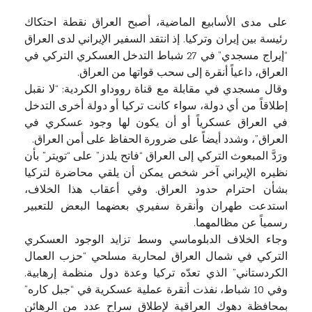
على مدى الأسابيع الماضية، أصبح العراق نقطة احتكاك
رئيسة بين إيران وتركيا. إذ انتقد السفير الإيراني لدى العراق
“إيراج مسجدي” في 27 شباط التدخل العسكري التركي في
العراق، داعياً أنقرة إلى سحب قواتها من العراق.
وقال مسجدي في مقابلة مع قناة رووداو الكردية: “لا نقبل
إطلاقاً من أي دولة، سواء كانت تركيا أو دولة أخرى التدخل
في العراق عسكرياً أو أن يكون لها وجود عسكري في
العراق”، وشدد أيضاً على ضرورة الحفاظ على أمن العراق.
ورَدَّ المبعوث التركي إلى العراق “فاتح يلدز” على “تويتر” بأن
نظيره الإيراني آخر شخص يمكن أن يلقي محاضرة لتركيا
بشأن احترام حدود العراق. وفي أعقاب هذا الخلاف،
استدعت طهران وأنقرة سفيري بعضهما البعض للتعبير
رسمياً عن مظالمهما.
وجاء الخلاف الدبلوماسي وسط تزايد الوجود العسكري
التركي في شمال العراق لمحاربة مسلحي “حزب العمال
الكردستاني” الذي تعدّه تركيا وعدة دول منظمة إرهابية.
وفي 10 شباط، نفذت أنقرة عملية عسكرية في “جبل كاره”
بمحافظة دهوك العراقية لإطلاق سراح عدد من الرهائن