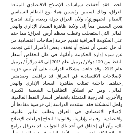
الحظ فقد أخفقت سياسات الإصلاح الاقتصادي المتبعة
العراق، وذلك لسببين رئيسين هما: نوع النظام السياسي
(النظام الجمهوري)، ولأن العراق دولة ريعية، وأدى اندماج
هذين السببين معاً إلى ولادة ظاهرة الفساد الإداري والهدر
المالي التي استفحلت وغطت معظم أرض العراق؛ مما حتم
على الحكومة العراقية تقديم حزمة إصلاحات اقتصادية من
الداخل عسى أن تصلح أو تخفف بعض الأضرار التي نجمت
عن سوء إدارة الحكومة وأدائها، في ظل انخفاض أسعار
النفط من 100 دولار/ برميل عام 2013 إلى 48 دولاراً / برميل
عام 2015، وقد جاءت مشكلة الدراسة على أن تبني حزمة
الإصلاحات الاقتصادية في العراق قد ترافقت وصدمتين
إحداهما: داخلية تمثلت بظاهرة الفساد الإداري والهدر
المالي، ومن ثم انطلاق التظاهرات الشعبية الكبيرة.
والأخرى: الخارجية المتمثلة بانخفاض أسعار النفط العالمية،
ولحل المشكلة فقد استندت الدراسة إلى فرضية مفادها أن
الإصلاح الاقتصادي في العراق يتطلب تدابير علمية،
واقتصادية، وفنية، وإدارية، وقانونية؛ لنجاح إجراءات الإصلاح
تلك، وأن أي إخفاق في أحد تلك الجوانب قد يعرقل برامج