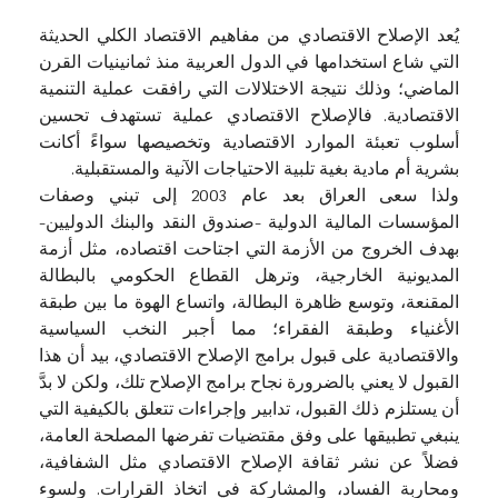
يُعد الإصلاح الاقتصادي من مفاهيم الاقتصاد الكلي الحديثة
التي شاع استخدامها في الدول العربية منذ ثمانينيات القرن
الماضي؛ وذلك نتيجة الاختلالات التي رافقت عملية التنمية
الاقتصادية. فالإصلاح الاقتصادي عملية تستهدف تحسين
أسلوب تعبئة الموارد الاقتصادية وتخصيصها سواءً أكانت
بشرية أم مادية بغية تلبية الاحتياجات الآنية والمستقبلية.
ولذا سعى العراق بعد عام 2003 إلى تبني وصفات
المؤسسات المالية الدولية -صندوق النقد والبنك الدوليين-
بهدف الخروج من الأزمة التي اجتاحت اقتصاده، مثل أزمة
المديونية الخارجية، وترهل القطاع الحكومي بالبطالة
المقنعة، وتوسع ظاهرة البطالة، واتساع الهوة ما بين طبقة
الأغنياء وطبقة الفقراء؛ مما أجبر النخب السياسية
والاقتصادية على قبول برامج الإصلاح الاقتصادي، بيد أن هذا
القبول لا يعني بالضرورة نجاح برامج الإصلاح تلك، ولكن لا بدَّ
أن يستلزم ذلك القبول، تدابير وإجراءات تتعلق بالكيفية التي
ينبغي تطبيقها على وفق مقتضيات تفرضها المصلحة العامة،
فضلاً عن نشر ثقافة الإصلاح الاقتصادي مثل الشفافية،
ومحاربة الفساد، والمشاركة في اتخاذ القرارات. ولسوء