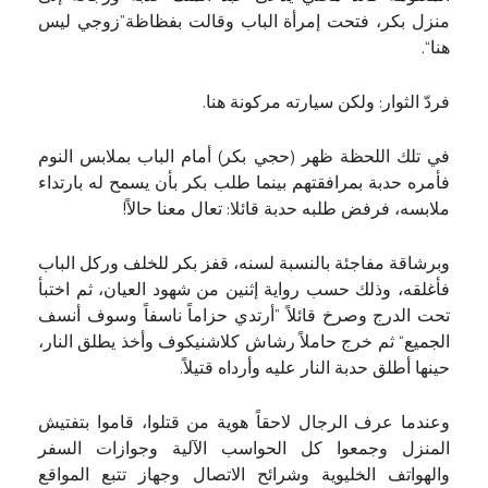
منزل بكر، فتحت إمرأة الباب وقالت بفظاظة”زوجي ليس
هنا“.
فردّ الثوار: ولكن سيارته مركونة هنا.
في تلك اللحظة ظهر (حجي بكر) أمام الباب بملابس النوم
فأمره حدبة بمرافقتهم بينما طلب بكر بأن يسمح له بارتداء
ملابسه، فرفض طلبه حدبة قائلا: تعال معنا حالاً!
وبرشاقة مفاجئة بالنسبة لسنه، قفز بكر للخلف وركل الباب
فأغلقه، وذلك حسب رواية إثنين من شهود العيان، ثم اختبأ
تحت الدرج وصرخ قائلاً ”أرتدي حزاماً ناسفاً وسوف أنسف
الجميع“ ثم خرج حاملاً رشاش كلاشنيكوف وأخذ يطلق النار،
حينها أطلق حدبة النار عليه وأرداه قتيلاً.
وعندما عرف الرجال لاحقاً هوية من قتلوا، قاموا بتفتيش
المنزل وجمعوا كل الحواسب الآلية وجوازات السفر
والهواتف الخليوية وشرائح الاتصال وجهاز تتبع المواقع