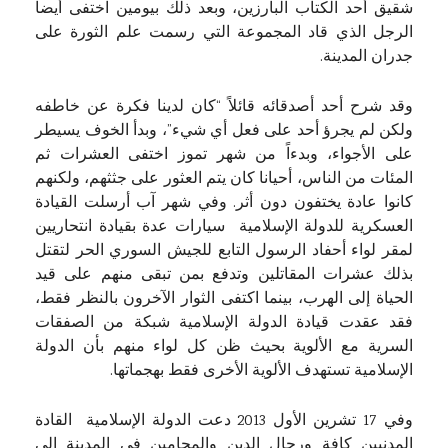
شقيق أحد الكتاب البارزين، وبعد ذلك بيومين اختفى أيضاً
الرجل الذي قاد المجموعة التي رسمت علم الثورة على
جدران المدينة.
وقد شرح أحد أصدقائه قائلاً “كان لدينا فكرة عن خاطفه
ولكن لم يجرؤ أحد على فعل أي شيء”، وبدأ الخوف يسيطر
على الأجواء، وبدءاً من شهر تموز اختفى العشرات ثم
المئات من الناس، أحيانا كان يتم العثور على جثثهم، ولكنهم
كانوا عادة يختفون دون أثر. وفي شهر آب أرسلت القيادة
العسكرية للدولة الإسلامية سيارات عدة بقيادة انتحاريين
لمقر لواء أحفاد الرسول التابع للجيش السوري الحر لتقتل
بذلك عشرات المقاتلين وتدفع بمن تبقى منهم على قيد
الحياة إلى الهرب، بينما اكتفى الثوار الآخرون بالنظر فقط،
فقد عقدت قيادة الدولة الإسلامية شبكة من الصفقات
السرية مع الألوية بحيث ظن كل لواء منهم بأن الدولة
الإسلامية تستهدف الألوية الأخرى فقط بهجماتها.
وفي 17 تشرين الأول 2013 دعت الدولة الإسلامية القادة
المدنيين كافة ورجال الدين والمحامين في المدينة إلى