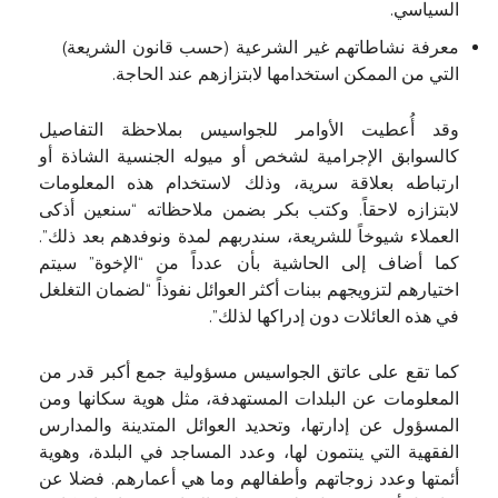
السياسي.
معرفة نشاطاتهم غير الشرعية (حسب قانون الشريعة)
التي من الممكن استخدامها لابتزازهم عند الحاجة.
وقد أُعطيت الأوامر للجواسيس بملاحظة التفاصيل
كالسوابق الإجرامية لشخص أو ميوله الجنسية الشاذة أو
ارتباطه بعلاقة سرية، وذلك لاستخدام هذه المعلومات
لابتزازه لاحقاً. وكتب بكر بضمن ملاحظاته “سنعين أذكى
العملاء شيوخاً للشريعة، سندربهم لمدة ونوفدهم بعد ذلك”.
كما أضاف إلى الحاشية بأن عدداً من “الإخوة” سيتم
اختيارهم لتزويجهم ببنات أكثر العوائل نفوذاً “لضمان التغلغل
في هذه العائلات دون إدراكها لذلك”.
كما تقع على عاتق الجواسيس مسؤولية جمع أكبر قدر من
المعلومات عن البلدات المستهدفة، مثل هوية سكانها ومن
المسؤول عن إدارتها، وتحديد العوائل المتدينة والمدارس
الفقهية التي ينتمون لها، وعدد المساجد في البلدة، وهوية
أئمتها وعدد زوجاتهم وأطفالهم وما هي أعمارهم. فضلا عن