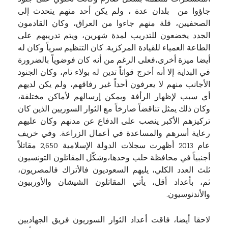
جاؤوا من بلدان عدة ، ولم يكن أحد منهم يتحدث إلى
الصحفيين، قلة منهم جاءوا من العراق، وكان القادمون
الجدد يخضعون للتدريب لمدة شهرين، ويتم تدريبهم على
الطاعة العمياء للقيادة المركزية. كان التنظيم سرياً وكان له
أيضا ميزة أخرى،فعلى الرغم من أنه كان فوضوياً بالضرورة
في البداية إلا أنه أخرج قواتاً تدين له بولاء تام، وكان الجنود
الأجانب منهم لا يعرفون أحداً غير رفاقهم، ولم يكن لديهم
أي سبب لإظهار الرأفة ويمكن إرسالهم لأماكن مختلفة،
وكان ذلك يمثل تناقضاً صارخاً مع الثوار السوريين الذين كان
تركيزهم الأكبر ينصب على الدفاع عن مدنهم وكان عليهم
رعاية أسرهم والمساعدة في أعمال الزراعة. وفي خريف
عام 2013 أظهرت سجلات الدولة الإسلامية 2,650 مقاتلاً
أجنبياً في محافظة حلب وحدها،وشكّل المقاتلون التونسيون
ثلث العدد الكلي، يليهم السعوديون فالأتراك فالمصريون،
ثم، بأعداد أقل، يأتي المقاتلون الشيشان والأوربيون
والأندنوسيون.
لاحقا أيضا، فاقت أعداد الثوار السوريون فريق الجهاديين