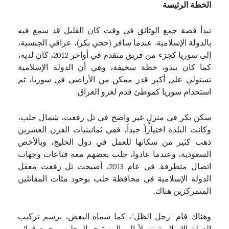
الخطة الرئيسة
تبدأ قصة جمع الوثائق في وقت كان القليل قد سمع فيه
بالدولة الإسلامية. عندما سافر (حجي بكر)، عراقي الجنسية،
إلى سوريا كجزء من فريق متقدم في أواخر 2012، كان لديه،
كما كان يبدو، خطة سخيفة، وهي أن الدولة الإسلامية
تستولي على أكبر قدر ممكن من الأراضي في سوريا، ثم
استخدام سوريا كموطئ قدم لغزو العراق.
سكن بكر في منزلٍ غير واضح في تل رفعت، شمال حلب،
وكانت البلدة اختياراً جيداً، ففي ثمانينيات القرن العشرين
ذهب كثير من سكانها للعمل في دول الخليج، وبالأخص
السعودية، وعندما عادوا، جلب بعضهم معه قناعات وجهات
اتصال متطرفة. في عام 2013، أصبحت تل رفعت معقل
الدولة الإسلامية في محافظة حلب بوجود مئات المقاتلين
المتمركزين هناك.
وهناك قام “رجل الظل”، كما سماه البعض، برسم تركيب