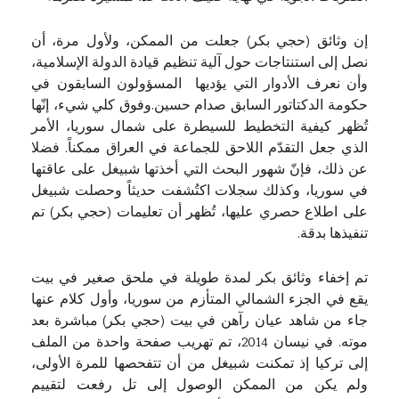
إن وثائق (حجي بكر) جعلت من الممكن، ولأول مرة، أن
نصل إلى استنتاجات حول آلية تنظيم قيادة الدولة الإسلامية،
وأن نعرف الأدوار التي يؤديها المسؤولون السابقون في
حكومة الدكتاتور السابق صدام حسين.وفوق كلي شيء، إنّها
تُظهر كيفية التخطيط للسيطرة على شمال سوريا، الأمر
الذي جعل التقدّم اللاحق للجماعة في العراق ممكناً. فضلا
عن ذلك، فإنّ شهور البحث التي أخذتها شبيغل على عاقتها
في سوريا، وكذلك سجلات اكتُشفت حديثاً وحصلت شبيغل
على اطلاع حصري عليها، تُظهر أن تعليمات (حجي بكر) تم
تنفيذها بدقة.
تم إخفاء وثائق بكر لمدة طويلة في ملحق صغير في بيت
يقع في الجزء الشمالي المتأزم من سوريا، وأول كلام عنها
جاء من شاهد عيان رآهن في بيت (حجي بكر) مباشرة بعد
موته. في نيسان 2014، تم تهريب صفحة واحدة من الملف
إلى تركيا إذ تمكنت شبيغل من أن تتفحصها للمرة الأولى،
ولم يكن من الممكن الوصول إلى تل رفعت لتقييم