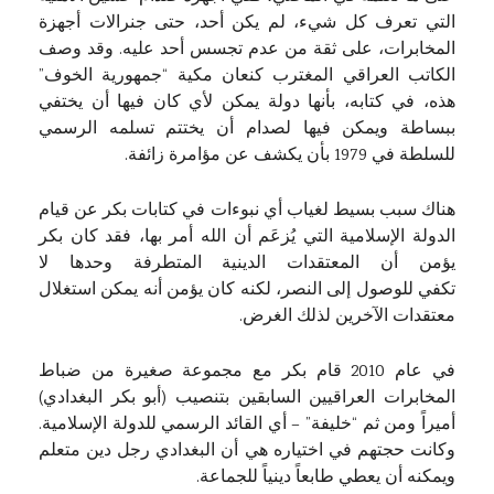
التي تعرف كل شيء، لم يكن أحد، حتى جنرالات أجهزة
المخابرات، على ثقة من عدم تجسس أحد عليه. وقد وصف
الكاتب العراقي المغترب كنعان مكية “جمهورية الخوف”
هذه، في كتابه، بأنها دولة يمكن لأي كان فيها أن يختفي
ببساطة ويمكن فيها لصدام أن يختتم تسلمه الرسمي
للسلطة في 1979 بأن يكشف عن مؤامرة زائفة.
هناك سبب بسيط لغياب أي نبوءات في كتابات بكر عن قيام
الدولة الإسلامية التي يُزعَم أن الله أمر بها، فقد كان بكر
يؤمن أن المعتقدات الدينية المتطرفة وحدها لا
تكفي للوصول إلى النصر، لكنه كان يؤمن أنه يمكن استغلال
معتقدات الآخرين لذلك الغرض.
في عام 2010 قام بكر مع مجموعة صغيرة من ضباط
المخابرات العراقيين السابقين بتنصيب (أبو بكر البغدادي)
أميراً ومن ثم “خليفة” – أي القائد الرسمي للدولة الإسلامية.
وكانت حجتهم في اختياره هي أن البغدادي رجل دين متعلم
ويمكنه أن يعطي طابعاً دينياً للجماعة.