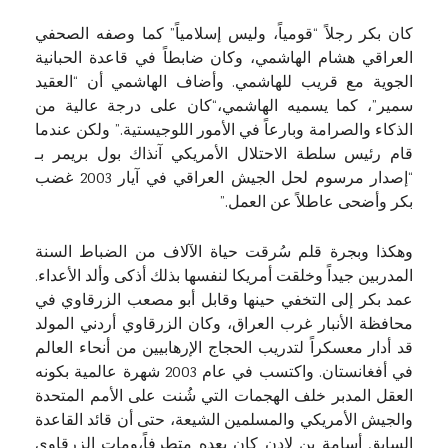
كان بكر رجلاً “قومياً، وليس إسلامياً” كما وصفه الصحفي
العراقي هشام الهاشمي، وكان ضابطاً في قاعدة الحبانية
الجوية مع قريب للهاشمي. وأضاف الهاشمي أن “العقيد
سمير”، كما يسميه الهاشمي،“كان على درجة عالية من
الذكاء والصرامة وبارعاً في الأمور اللوجيستية.” ولكن عندما
قام رئيس سلطة الاحتلال الأمريكي آنذاك بول بريمر بـ
“إصدار مرسوم لحل الجيش العراقي في آيار 2003 غضب
بكر وأضحى عاطلاً عن العمل.”
وهكذا وبجرة قلم سُرقت حياة الآلاف من الضباط السنة
المدربين جيداً وخلقت أمريكا لنفسها بذلك أذكى وألد الأعداء.
عمد بكر إلى التخفي حينها وقابل أبو مصعب الزرقاوي في
محافظة الأنبار غرب العراق، وكان الزرقاوي أردني المولد
قد أدار معسكراً لتدريب الحجاج الإرهابيين من أنحاء العالم
في أفغانستان. واكتسب في عام 2003 شهرة عالمية بكونه
العقل المدبر خلف الهجمات التي شُنت على الأمم المتحدة
والجيش الأمريكي والمسلمين الشيعة، حتى أن قائد القاعدة
السابق أسامة بن لادن كان يعده متطرفاً،ومات الزرقاوي