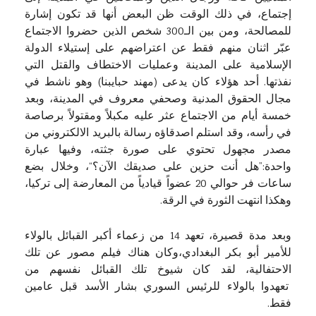
إجتماع، في ذلك الوقت ظن البعض أنها قد تكون إشارة
للمصالحة، ومن بين الـ300 شخص الذين حضروا الاجتماع
عبّر اثنان منهم فقط عن اعتراضهم على إستيلاء الدولة
الإسلامية على المدينة وعمليات الاختطاف والقتل التي
نفذتها. أحد هؤلاء كان يدعى (مهند حبايبنا) وهو ناشط في
مجال الحقوق المدنية وصحفي معروف في المدينة، وبعد
خمسة أيام من الاجتماع عثر عليه مكبلاً ومقتولاً برصاصة
في رأسه، وقد استلم اصدقاؤه رسالة بالبريد الالكتروني من
مصدر مجهول تحتوي على صورة جثته، وفيها عبارة
واحدة:”هل أنت حزين على صديقك الآن؟“، وخلال بضع
ساعات فر حوالي 20 عضواً قيادياً من المعارضة إلى تركيا،
وهكذا انتهت الثورة في الرقة.
وبعد مدة قصيرة، تعهد 14 من زعماء أكبر القبائل بالولاء
للأمير أبو بكر البغدادي،وكان هناك فيلم مصور عن تلك
الاحتفالية، لقد كان شيوخ تلك القبائل نفسهم من
تعهدوا بالولاء للرئيس السوري بشار الأسد قبل عامين
فقط.