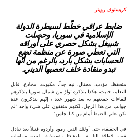
كريستوف رويتر
ضابط عراقي خطّط لسيطرة الدولة
الإسلامية في سوريا، وحصلت
شبيغل بشكل حصري على أوراقه
التي تعطي صورة عن منظمة تضع
الحسابات بشكل بارد، بالرغم من أنّها
تبدو منقادة خلف تعصبها الديني.
متحفظ، مؤدب، محتال، نبه جداً، مكبوت، مخادع، قابل
للتعلم، خبيث، هكذا يتذكره ثوارٌ من شمال سوريا بتذكرهم
للقاءات جمعتهم به بعد شهور عدة ، إنّهم يتذكرون عدة
جوانب من هذا الرجل، لكنهم متفقون على شيء واحد “لم
نكن نعلم بالضبط أمام من كنا نجلس”.
في الحقيقة، حتى أولئك الذين رموه وأردوه قتيلاً بعد تبادل
قصير لاطلاق النار في بلدة (تل رفعت) في إحدى صباحات