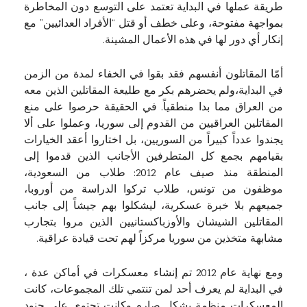
طريقة عملها في البداية تعتمد على التوسع دون المخاطرة
بمواجهة مفتوحة، وعلى خطف أو قتل “الأفراد العدائيين” مع
إنكار أي دور لها في هذه الأعمال المشينة.
أمّا المقاتلون أنفسهم فقد بقوا في الخفاء لمدة من الزمن
في البداية،ولم يحضرهم بكر مع طليعة المقاتلين الذين معه
من العراق مما بدا منطقياً. في الحقيقة حرصوا على منع
المقاتلين العراقيين من القدوم إلى سوريا، وعملوا على ألا
يجندوا عدداً كبيراً من السوريين، بل اختاروا أعقد الخيارات
بقيامهم بجمع كل المتطرفين الأجانب الذين قدموا إلى
المنطقة منذ صيف عام 2012: طلاب من السعودية،
موظفون من تونس، طلاب تركوا الدراسة من أوروبا،
جميعهم بلا خبرة عسكرية، ليشكلوا بهم جيشاً إلى جانب
المقاتلين الشيشان والأوزباكستانيين الذين مروا بتجارب
مشابهة متخذين من سوريا مركزاً لهم تحت قيادة عراقية.
ومع نهاية عام 2012 تم إنشاء معسكرات في أماكن عدة ،
في البداية لم يعرف أحد لمن تنتمي تلك المجموعات، كانت
المعسكرات منظمة بشكل صارم وكانت تحتوي على جنود