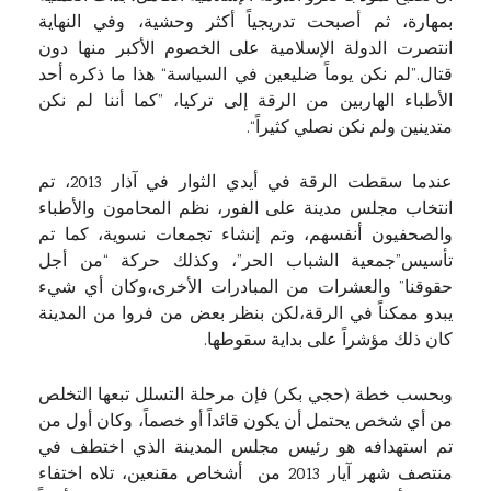
بمهارة، ثم أصبحت تدريجياً أكثر وحشية، وفي النهاية
انتصرت الدولة الإسلامية على الخصوم الأكبر منها دون
قتال.”لم نكن يوماً ضليعين في السياسة“ هذا ما ذكره أحد
الأطباء الهاربين من الرقة إلى تركيا، ”كما أننا لم نكن
متدينين ولم نكن نصلي كثيراً“.
عندما سقطت الرقة في أيدي الثوار في آذار 2013، تم
انتخاب مجلس مدينة على الفور، نظم المحامون والأطباء
والصحفيون أنفسهم، وتم إنشاء تجمعات نسوية، كما تم
تأسيس”جمعية الشباب الحر”، وكذلك حركة “من أجل
حقوقنا” والعشرات من المبادرات الأخرى،وكان أي شيء
يبدو ممكناً في الرقة،لكن بنظر بعض من فروا من المدينة
كان ذلك مؤشراً على بداية سقوطها.
وبحسب خطة (حجي بكر) فإن مرحلة التسلل تبعها التخلص
من أي شخص يحتمل أن يكون قائداً أو خصماً، وكان أول من
تم استهدافه هو رئيس مجلس المدينة الذي اختطف في
منتصف شهر آيار 2013 من أشخاص مقنعين، تلاه اختفاء