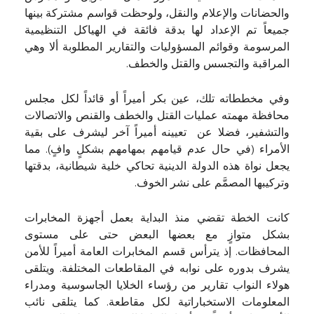
والحضانات والإعلام والنقل، ولوحظت قواسم مشتركة بينها
جميعاً تم الإعداد لها بدقة فائقة في الهياكل التنظيمية
المرسومة وقوائم المسؤوليات والتقارير المطلوبة ألا وهي
المراقبة والتجسس والقتل والخطف.
وفي مخططاته تلك، عين بكر أميراً أو قائداً لكل مجلس
محافظة مهمته عمليات القتل والخطف والقنص والاتصالات
والتشفير، فضلا عن تعيينه أميراً آخر ليشرف على بقية
الأمراء (في حال عدم قيامهم بمهامهم بشكلٍ وافٍ). مما
يجعل نواة هذه الدولة الدينية تحاكي خلية شيطانية، بدقتها
وتركيبها المصمَّم على نشر الخوف.
كانت الخطة تقضي منذ البداية بعمل أجهزة المخابرات
بشكل متوازٍ مع بعضها البعض حتى على مستوى
المحافظات. إذ يترأس قسم المخابرات العامة أميراً للأمن
يشرف بدوره على نوابه في المقاطعات المختلفة. ويتلقى
هولاء النواب تقارير من رؤساء الخلايا الجاسوسية ومدراء
المعلومات الاستخباراتية لكل مقاطعة. كما يتلقى نائب