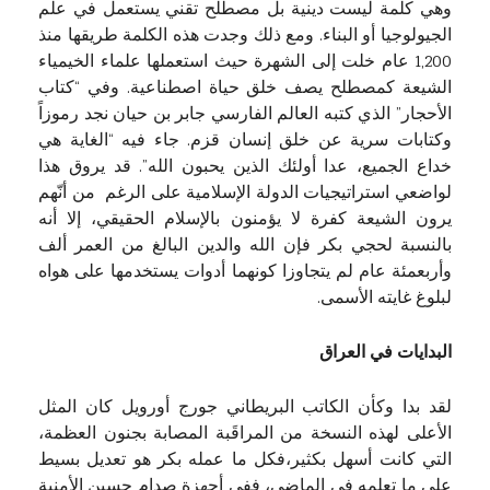
وهي كلمة ليست دينية بل مصطلح تقني يستعمل في علم
الجيولوجيا أو البناء. ومع ذلك وجدت هذه الكلمة طريقها منذ
1,200 عام خلت إلى الشهرة حيث استعملها علماء الخيمياء
الشيعة كمصطلح يصف خلق حياة اصطناعية. وفي “كتاب
الأحجار” الذي كتبه العالم الفارسي جابر بن حيان نجد رموزاً
وكتابات سرية عن خلق إنسان قزم. جاء فيه “الغاية هي
خداع الجميع، عدا أولئك الذين يحبون الله”. قد يروق هذا
لواضعي استراتيجيات الدولة الإسلامية على الرغم من أنّهم
يرون الشيعة كفرة لا يؤمنون بالإسلام الحقيقي، إلا أنه
بالنسبة لحجي بكر فإن الله والدين البالغ من العمر ألف
وأربعمئة عام لم يتجاوزا كونهما أدوات يستخدمها على هواه
لبلوغ غايته الأسمى.
البدايات في العراق
لقد بدا وكأن الكاتب البريطاني جورج أورويل كان المثل
الأعلى لهذه النسخة من المراقَبة المصابة بجنون العظمة،
التي كانت أسهل بكثير،فكل ما عمله بكر هو تعديل بسيط
على ما تعلمه في الماضي، ففي أجهزة صدام حسين الأمنية