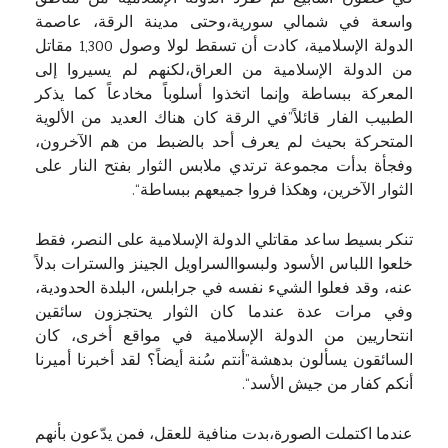
واسعة في شمالي سورية،وحتى مدينة الرقة، عاصمة
الدولة الإسلامية، كادت أن تسقط لولا وصول 1,300 مقاتل
من الدولة الإسلامية من العراق،لكنهم لم يسيروا إلى
المعركة ببساطة وإنما اتخذوا أسلوباً مخادعاً كما يذكر
الطبيب الفار قائلاً”في الرقة كان هناك العديد من الألوية
المتحركة بحيث لم يعرف أحد بالضبط من هم الآخرون،
وفجأة بدأت مجموعة ترتدي ملابس الثوار بفتح النار على
الثوار الآخرين، وهكذا فروا جميعهم ببساطة“.
تنكر بسيط ساعد مقاتلي الدولة الإسلامية على النصر، فقط
خلعوا اللباس الأسود ولبسواالسراويل الجينز والسترات بدلاً
عنه، وقد فعلوا الشيء نفسه في جرابلس، البلدة الحدودية،
وفي مرات عدة عندما كان الثوار يحتجزون سائقين
انتحاريين من الدولة الإسلامية في مواقع أخرى، كان
السائقون يسألون بدهشة”أنتم سُنة أيضاً؟ لقد أخبرنا أميرنا
أنكم كفار من جيش الأسد“.
عندما اكتملت الصورة،بدت منافية للعقل، فمن يدّعون بأنهم