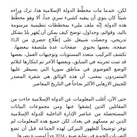
لكن، عندما مات مخطِّط الدولة الإسلامية هذا، ترك وراءه
شيئاً كان ينوي أن يبقيه كشيء سري جداً، ألا وهو مخطَّط
هذه الدولة. إنّه ملف مليء بمخططات تنظيمية مرسومة
باليد، وقوائم، وجداول، توضح كيف يمكن أن يُقهر بلدٌ بشكل
تدريجي، وحصلت شبيغل على إطّلاع حصري من الـ31
صفحة، بعضها يحتوي صفحات عدة ملتصقة ببعضها،
تكشف التركيب متعدد المستويات وتوجيهات العمل، بعضها
قد تمت تجربته في السابق، وبعضها الآخر تم ابتكارها لتلائم
الوضع الفوضوي في مناطق سوريا التي يسيطر عليها
المتمردون. بمعنى، أن هذه الوثائق هي شفرة المصدر
للجيش الارهابي الأكثر نجاحاً في التاريخ المعاصر.
حتى الآن، أغلب المعلومات عن الدولة الإسلامية جاءت من
المقاتلين الذين إنشقوا عنها ومن مجموعات البيانات
المستحصلة من عناصر الإدارة الداخلية للدولة الإسلامية
الذين تم مسكهم في بغداد، لكن جميع هذه المعلومات لم
توفر توضيحاً للظهور النيزكي لهذه الجماعة قبل أن تضع
الضربات الجوية في نهاية صيف 2014 حداً لمسيرة نصرها.