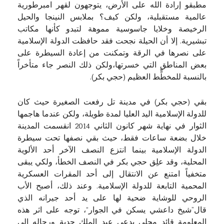
مطبقو إرادة الله على الأرض، يتوجهون لقهر امبرطورية
عالمية مستقبلية، ولكن كيف؟ بملابس النينجا والحيل
الرخيصة وخلايا جاسوسية مموهة لتبدو كأنها مكاتب
تبشيرية. إلا أن الحيلة نجحت فقد حافظت الدولة الإسلامية
على نصرها في الرقة وتمكنت من إعادة السيطرة على
بعض المناطق التي خسرتها،ولكن ذلك النصر جاء متأخراً
بالنسبة للمخطٍّط العظيم (حجي بكر).
بقي (حجي بكر) في مدينة تل رفعت الصغيرة حيث كان
للدولة الإسلامية اليد العليا لمدة طويلة، ولكن عندما هاجمها
الثوار في نهاية شهر كانون الثاني 2014 انقسمت المدينة
خلال بضعة ساعات فقط، حيث بقي نصفها تحت سيطرة
الدولة الإسلامية بينما انتزع النصف الآخر أحد الألوية
المحلية، وقد علِق حجي بكر في النصف الخطأ، ولكي يبقى
متخفياً امتنع عن الانتقال إلى أحد المقرات العسكرية
المحمية التابعة للدولة الإسلامية. وعند ذلك، أصبح الأب
الروحي للوشاية ضحية لها على يد أحد جيرانه الذي
قال”شيخ داعشي يسكن في الجوار“، توجه على اثر هذه
المعلومة قائد محلي يدعى عبد الملك حدبة ورجاله إلى