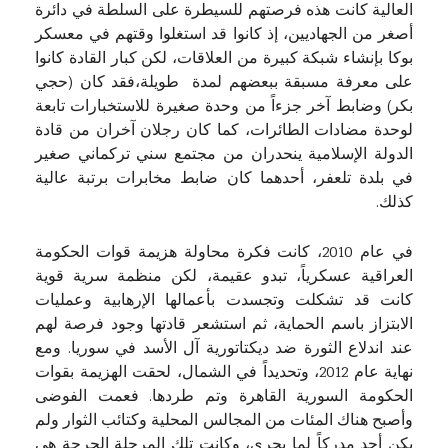
العالية كانت هذه فرصتهم للسيطرة على السلطة في دائرة
أصغر من الجهاديين، إذ كانوا قد استغلوا وقتهم في معسكر
بوكا بإنشاء شبكة كبيرة من العلاقات، لكن كبار القادة كانوا
على معرفة مسبقة ببعضهم لمدة طويلة،فقد كان (حجي
بكر) وضابط آخر جزءاً من وحدة صغيرة للاستخبارات تابعة
لوحدة مضادات الطائرات، كما كان رجلان آخران من قادة
الدولة الإسلامية ينحدران من مجتمع سني تركماني صغير
في بلدة تلعفر، أحدهما كان ضابط مخابرات برتبة عالية
كذلك.
في عام 2010، كانت فكرة محاولة هزيمة قوات الحكومة
العراقية عسكرياً، تبدو عقيمة، لكن منظمة سرية قوية
كانت قد تشكلت وتجسدت بأعمالها الإرهابية وعمليات
الابتزاز باسم الحماية، ثم استشعر قادتها وجود فرصة لهم
عند اندلاع الثورة ضد ديكتاتورية آل الأسد في سوريا. ومع
نهاية عام 2012، وتحديداً في الشمال، لحقت الهزيمة بقوات
الحكومة السورية القاهرة وتم طردها. فعمت الفوضى
وأصبح هناك المئات من المجالس المحلية وكتائب الثوار ولم
يكن أحد مدركاً لما يجري، وكانت تلك المرحلة الحرجة هي