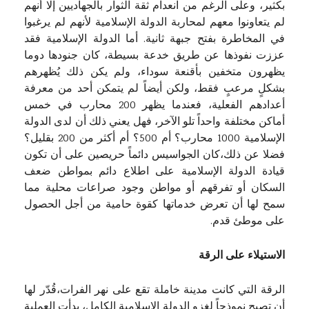
بكثير، وعلى الرغم من انعدام ثقة الثوار بالجهاديين إلا أنهم
لم يتعاونوا معهم لمحاربة الدولة الإسلامية لأنهم لم يرغبوا
في المخاطرة بفتح جبهة ثانية. أما الدولة الإسلامية فقد
عززت نفوذها عن طريق خدعة بسيطة، كان جنودها دوما
يظهرون متخفين بأقنعة سوداء، ولم يكن ذلك يُظهرهم
بشكلٍ مرعبٍ فقط، ولكن أيضاً لم يتمكن أحد من معرفة
أعدادهم الفعلية، فعندما يظهر 200 محارب في خمس
أماكن مختلفة واحداً تلو الآخر، فهل يعني ذلك أن لدى الدولة
الإسلامية 1000 محارب؟ أم 500؟ أم أكثر من 200 بقليل؟
فضلا عن ذلك،كان الجواسيس دائماً حريصين على أن تكون
قيادة الدولة الإسلامية على اطلاع دائم بمواطن ضعف
السكان أو تفرقهم أو مواطن وجود صراعات محلية مما
سمح لها أن تعرض خدماتها كقوة حامية من أجل الحصول
على موطئ قدم.
الاستيلاء على الرقة
الرقة التي كانت مدينة خاملة تقع على نهر الفرات،قُدّر لها
أن تصبح نموذجاً لغزو الدولة الإسلامية الكامل، بدأت العملية