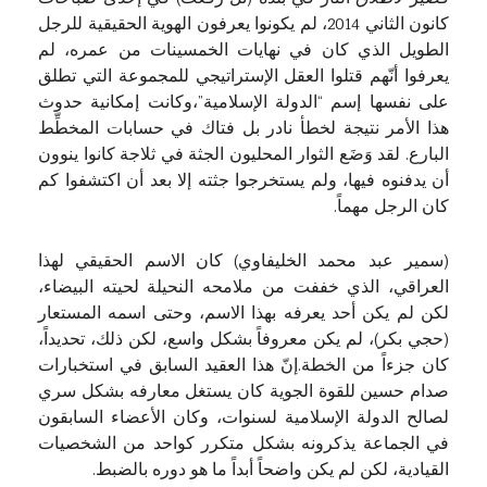
كانون الثاني 2014، لم يكونوا يعرفون الهوية الحقيقية للرجل
الطويل الذي كان في نهايات الخمسينات من عمره، لم
يعرفوا أنّهم قتلوا العقل الإستراتيجي للمجموعة التي تطلق
على نفسها إسم “الدولة الإسلامية”،وكانت إمكانية حدوث
هذا الأمر نتيجة لخطأ نادر بل فتاك في حسابات المخطِّط
البارع. لقد وَضَع الثوار المحليون الجثة في ثلاجة كانوا ينوون
أن يدفنوه فيها، ولم يستخرجوا جثته إلا بعد أن اكتشفوا كم
كان الرجل مهماً.
(سمير عبد محمد الخليفاوي) كان الاسم الحقيقي لهذا
العراقي، الذي خففت من ملامحه النحيلة لحيته البيضاء،
لكن لم يكن أحد يعرفه بهذا الاسم، وحتى اسمه المستعار
(حجي بكر)، لم يكن معروفاً بشكل واسع، لكن ذلك، تحديداً،
كان جزءاً من الخطة.إنّ هذا العقيد السابق في استخبارات
صدام حسين للقوة الجوية كان يستغل معارفه بشكل سري
لصالح الدولة الإسلامية لسنوات، وكان الأعضاء السابقون
في الجماعة يذكرونه بشكل متكرر كواحد من الشخصيات
القيادية، لكن لم يكن واضحاً أبداً ما هو دوره بالضبط.