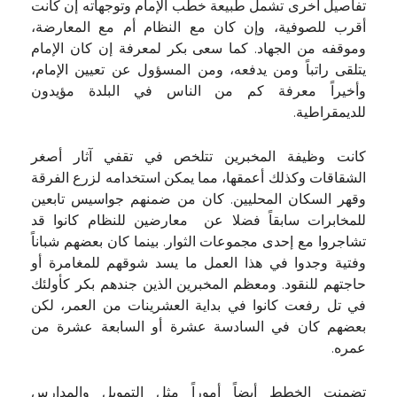
تفاصيل أخرى تشمل طبيعة خطب الإمام وتوجهاته إن كانت
أقرب للصوفية، وإن كان مع النظام أم مع المعارضة،
وموقفه من الجهاد. كما سعى بكر لمعرفة إن كان الإمام
يتلقى راتباً ومن يدفعه، ومن المسؤول عن تعيين الإمام،
وأخيراً معرفة كم من الناس في البلدة مؤيدون
للديمقراطية.
كانت وظيفة المخبرين تتلخص في تقفي آثار أصغر
الشقاقات وكذلك أعمقها، مما يمكن استخدامه لزرع الفرقة
وقهر السكان المحليين. كان من ضمنهم جواسيس تابعين
للمخابرات سابقاً فضلا عن معارضين للنظام كانوا قد
تشاجروا مع إحدى مجموعات الثوار. بينما كان بعضهم شباناً
وفتية وجدوا في هذا العمل ما يسد شوقهم للمغامرة أو
حاجتهم للنقود. ومعظم المخبرين الذين جندهم بكر كأولئك
في تل رفعت كانوا في بداية العشرينات من العمر، لكن
بعضهم كان في السادسة عشرة أو السابعة عشرة من
عمره.
تضمنت الخطط أيضاً أموراً مثل التمويل والمدارس