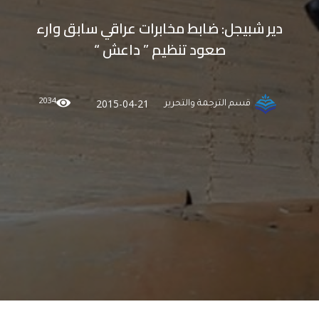
دير شبيجل: ضابط مخابرات عراقي سابق وارء
صعود تنظيم ” داعش “‏
2034
2015-04-21
قسم الترجمة والتحرير