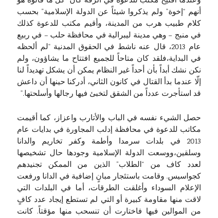
وعندما افتُتِح مكتب للدعوة في الرقة كان “كل ما قالوه هو
أنهم “إخوة” ولم يذكروا شيئاً عن الدولة الإسلامية” بحسب
كلام طبيب هرب من المدينة، وأقيم مكتب للدعوة كذلك
في منبج – وهي مدينة ليبرالية في محافظة حلب – في ربيع
عام 2013، قال عنه ناشط في الحقوق المدنية “لم ألحظه
في البداية،فلقد كان متاحاً للجميع افتتاح ما يشاؤون، ولم
نكن نشك أبداً بأن أحداً غير النظام يمكن أن يشكل تهديداً لنا
إلّا عندما بدأ القتال في كانون الثاني، أدركنا حينها أن داعش
قد استأجرت عدداً من الشقق لتخبئ فيها رجالها وأسلحتها.”
حصل الشيء نفسه في الباب والأتارب واعزاز، كما أقيمت
مكاتب للدعوة في محافظة إدلب المجاورة في بدايات عام
2013 في بلدات سرمدا وأطمة وكفر تخاريم والدانا
وسلقين،ووسعت الدولة الإسلامية وجودها حال تشخيصها
لعدد كاف من “الطلاب” الذين من الممكن تجنيدهم
كجواسيس. وقامت باستئجار مبانٍ إضافية في الدانا ورفعت
الإعلام السوداء وأغلقت الطرقات، أما في البلدات التي
لاقت منها مقاومة كبيرة أو التي لم تستطع إيجاد عدد كافٍ
من الموالين فيها فاختارت أن تنسحب منها مؤقتاً. كانت