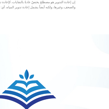
إن إعادة التدوير هو مصطلح يختصّ عادةً بالنفايات، كإعادة ت
والصحف، وغيرها، ولكنه أيضاً يشمل إعادة تدوير المياه، أي: إ