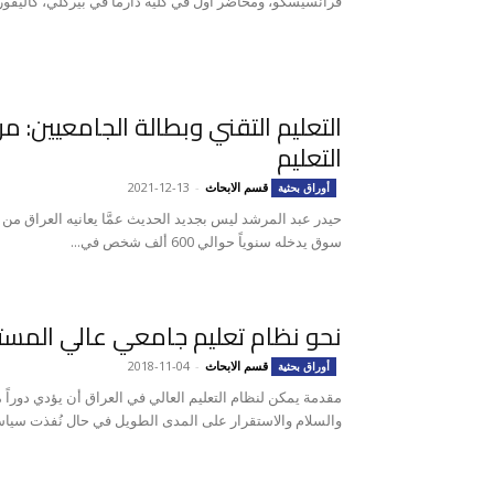
فرانسيسكو، ومحاضر أول في كلية دارما في بيركلي، كاليفورنيا
التعليم التقني وبطالة الجامعيين: م
التعليم
قسم الابحاث
-
2021-12-13
أوراق بحثية
حيدر عبد المرشد ليس بجديد الحديث عمَّا يعانيه العراق من
سوق يدخله سنوياً حوالي 600 ألف شخص في...
نحو نظام تعليم جامعي عالي المس
قسم الابحاث
-
2018-11-04
أوراق بحثية
مقدمة يمكن لنظام التعليم العالي في العراق أن يؤدي دوراً مه
والسلام والاستقرار على المدى الطويل في حال نُفذت سياسة