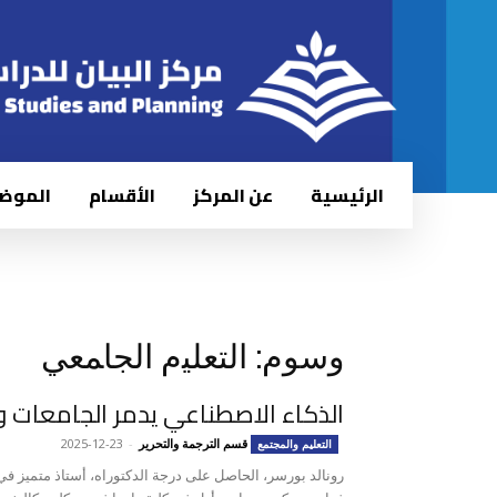
الرئيسية
عن المركز
الأقسام
الموض
وسوم: اﻟﺘﻌﻠﻴم اﻟﺠﺎﻤﻌﻲ
الذكاء الاصطناعي يدمر الجامعات وا
قسم الترجمة والتحرير
-
2025-12-23
التعليم والمجتمع
رونالد بورسر، الحاصل على درجة الدكتوراه، أستاذ متميز في 