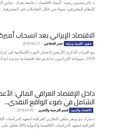
د. ثائر محمود رشيد - أستاذ الاقتصاد / جامعة بغداد تتباين ا
النظام المصرفي، سواء من خلال التعاملات غير المصرفية...
الاقتصاد الإيراني بعد انسحاب أميرك
حيدر الخفاجي
-
2018-08-27
شؤون اقليمية ودولية
مع اقتراب الذكرى الأربعين لانتصار الثورة الإسلامية في إير
1979، سيواجه الإيرانيون بداية مرحلة اقتصادية جديدة ابتدأت من يوم ...
داخل الإقتصاد العراقي المالي: الأعم
الشامل في ضوء الواقع النقدي...
قسم الترجمة والتحرير
-
2016-05-02
الاقتصاد والتنمية
العراقية لمعهد الدراسات الإقليمية والدولية (IIR) تحليل على أرض الواقع للقضايا الأكثر إلحاحاً...