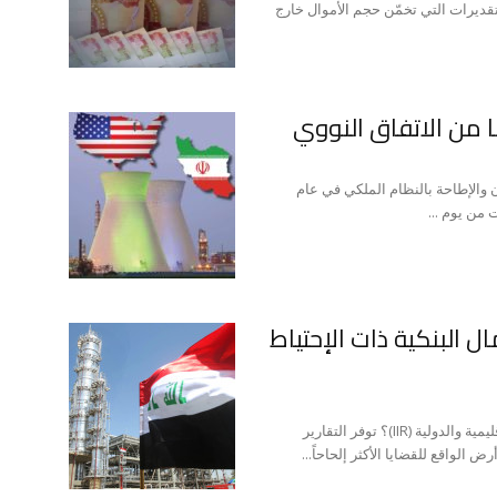
لتقديرات التي تخمّن حجم الأموال خارج
ا من الاتفاق النووي
ان والإطاحة بالنظام الملكي في عام
ال البنكية ذات الإحتياط
د.مارك دي ويفر ماهي التقارير العراقية لمعهد الدراسات الإقليمية والدولية (IIR)؟ توفر التقارير