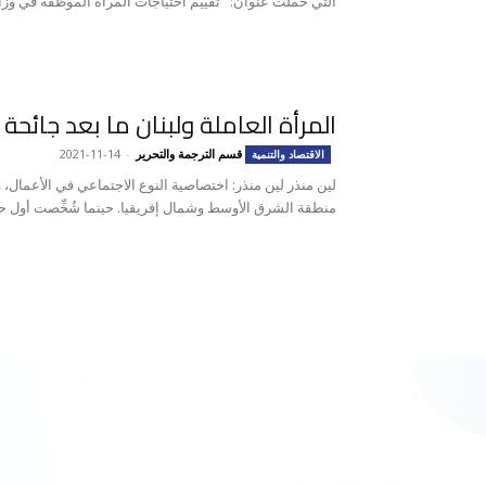
التي حملت عنوان: "تقييم احتياجات المرأة الموظفة في وزارت
المرأة العاملة ولبنان ما بعد جائحة 
قسم الترجمة والتحرير
-
2021-11-14
الاقتصاد والتنمية
لين منذر لين منذر: اختصاصية النوع الاجتماعي في الأعمال، و
منطقة الشرق الأوسط وشمال إفريقيا. حينما شُخِّصت أول حا