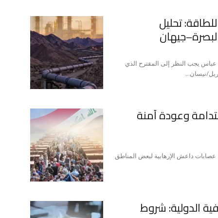
لطاقة: تحليل
البصرة–جيهان
D ترجمة: د. يوسف علاء عباس يجب النظر إلى المقترح الذي
ستدامة وعودة آمنة
 (10) سنوات على دخول عصابات داعش الإرهابية لبعض المناطق
ية الدولية: شروط