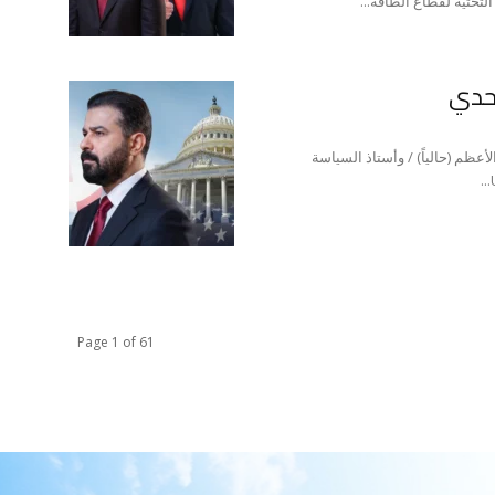
لتحتية لقطاع الطاقة...
تحدي
لأعظم (حالياً) / وأستاذ السياسة
Page 1 of 61