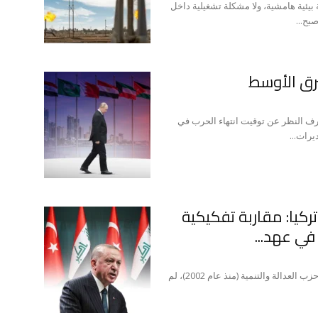
يئية هامشية، ولا مشكلة تشغيلية داخل
بح...
رق الأوسط
صرف النظر عن توقيت انتهاء الحرب في
يرات...
 تركيا: مقاربة تفكيكية
في عهد...
أحمد كمال الدين/باحث على مدى أكثر من عقدين من حكم حزب العدالة والتنمية (منذ عام 2002)، لم