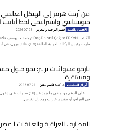
من أزمة هرمز إلى الهيكل العالمي ل
جيوسياسي واستراتيجي لخط أنابيب 
قسم الترجمة والتحرير
-
2026-07-26
الاقتصاد والتنمية
الكاتب: oç.Dr. Anıl Çağlar ERKAN
طرحه رئيس الوكالة الدولية للطاقة (IEA)، فاتح بيرول، في أبريل/نيسان...
نازحو عشوائيات بزيبز: نحو حلول م
ومستقرة
د. أحمد قاسم مفتن
-
2026-07-21
أوراق السياسات
على الرغم من مضي ما يزيد عن
في العراق، أو تنفيذها غارات ومعارك لغرض...
المصارف العراقية والعلاقات المصرف