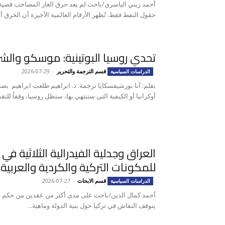
أحمد زيني الياسري/باحث لم يعد حرق الغاز المصاحب قضية ب
حقول النفط فقط. تُظهر الأرقام العالمية الأخيرة أن الحرق أص
تحدي روسيا البوتينية: موسكو والش
قسم الترجمة والتحرير
-
2026-07-29
الدراسات السياسية
بقلم: آنا بورشيفسكايا ترجمة: د. ابراهيم طلعت ابراهيم ب
أوكرانيا أو الكيفية التي ستنتهي بها، ستظل روسيا، وفقاً للتقد
العراق وجدلية الفيدرالية الثلاثية في
للمكونات التركية والكردية والعربية 
قسم الابحاث
-
2026-07-27
الدراسات السياسية
يتوقف النقاش في تركيا حول بنية الدولة وماهية...