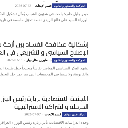
قسم الابحاث
-
2026-07-12
الحوكمة والدستور والقانون
حيدر جليل خلف/ باحث في شؤون الشباب يُمثّل تشكيل الح
الوزراء السيد علي فالح الزيدي نقطة تحوّل حاسمة في تاريخ ا
إشكالية مكافحة الفساد بين أزمة 
الإصلاح السياسي والتشريعي في الع
د. صابرين ستار جبار
-
2026-07-11
الحوكمة والدستور والقانون
يشهد الفكر السياسي المعاصر نقاشاً متجدداً حول طبيعة الدول
والقانونية، ولا سيما في المجتمعات التي تمر بمراحل التحول 
الأجندة الاقتصادية لزيارة رئيس الوز
المرحلة والشراكة الاستراتيجية
قسم الابحاث
-
2026-07-07
أوراق تقدير موقف
وحدة الدراسات الاقتصادية تأتي زيارة رئيس الوزراء العرا