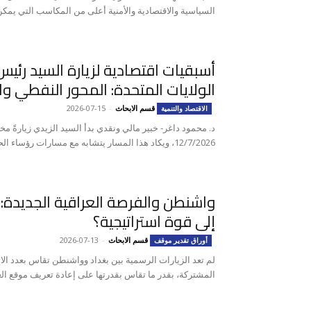
السياسية والاقتصادية والأمنية أعلى من المكاسب التي يمكن 
أسبقيات اقتصادية لزيارة السيد رئيس
الولايات المتحدة: المحور النفطي وال
قسم الابحاث
-
2026-07-15
الاقتصاد والتنمية
د. محمود داغر- خبير مالي ونقدي بدأ السيد الزيدي زيارةً م
12/7/2026، ويكاد هذا المسار يتشابه مع مسارات رؤساء الحكومات...
واشنطن والفرصة العراقية الجديدة: ت
إلى قوة استراتيجية؟
قسم الابحاث
-
2026-07-13
أوراق تقدير موقف
لم تعد الزيارات الرسمية بين بغداد وواشنطن تقاس بعدد الاتف
المشتركة، بقدر ما تقاس بقدرتها على إعادة تعريف موقع الع