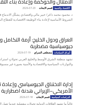
الامتثال والحوكمة وإعادة بناء الثق
قسم الابحاث
-
2026-07-20
الاقتصاد والتنمية
د. محمود محمد داغر/ خبير مالي واقتصادي يشكّل الاندماج 
الشروط الأساسية لإعادة بناء الوظيفة الاقتصادية للقطاع ال
العراق ودول الخليج: أزمة التكامل و
جيوسياسية مضطربة
مصطفى السراي
-
2026-07-19
أوراق السياسات
تشهد منطقة الشرق الأوسط والخليج العربي تحولاتٍ استراتي
والتوازنات السياسية والاقتصادية والأمنية بصورة غير مسبوقة.
إدارة الاختناق الجيوسياسي وإعادة تد
الأمريكي–الإيراني هدنة اضطرارية أم
قسم الابحاث
-
2026-07-18
الدراسات السياسية
غالباً ما تشهد العلاقات الدولية تحولات مفصلية عندما تصل ا