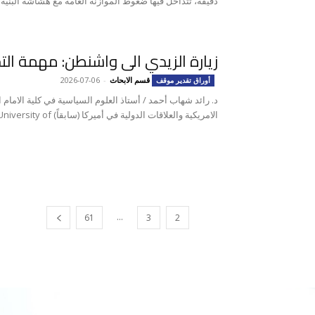
دقيقة، تتداخل فيها ضغوط الموازنة العامة مع هشاشة البنية ا
زيارة الزيدي الى واشنطن: مهمة ال
قسم الابحاث
-
2026-07-06
أوراق تقدير موقف
د. رائد شهاب أحمد / أستاذ العلوم السياسية في كلية الامام ا
الامريكية والعلاقات الدولية في أميركا (سابقاً) University of...
...
61
3
2
1