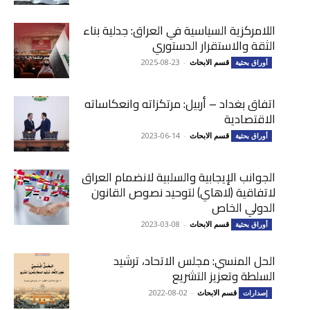
اللامركزية السياسية في العراق: جدلية بناء
الثقة والاستقرار الدستوري
قسم الابحاث
-
2025-08-23
أوراق بحثية
اتفاق بغداد – أربيل: مرتكزاته وانعكاساته
الاقتصادية
قسم الابحاث
-
2023-06-14
أوراق بحثية
الجوانب الإيجابية والسلبية لانضمام العراق
لاتفاقية (لاهاي) لتوحيد نصوص القانون
الدولي الخاص
قسم الابحاث
-
2023-03-08
أوراق بحثية
الحل المنسي: مجلس الاتحاد، ترشيد
السلطة وتعزيز التشريع
قسم الابحاث
-
2022-08-02
إصدارات