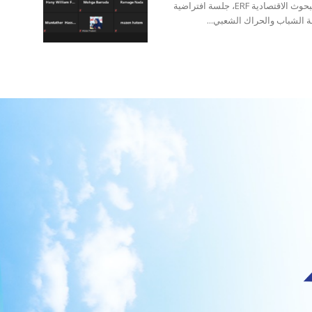
عقد مركز البيان للدراسات والتخطيط بالشراكة مع منتدى البحوث الاقتصادية ERF، جلسة افتراضية
 الشباب والحراك الشعبي...