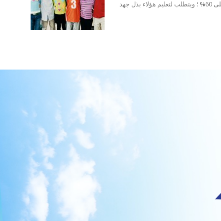
تزيد نسبة الشباب من سكان العراق لمن هم دون 25 سنة على 60% ؛ ويتطلب لتعليم هؤلاء بذل جهد