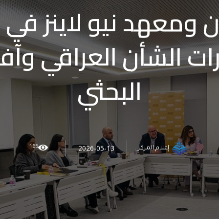
ان ومعهد نيو لاينز في
ات الشأن العراقي وآف
البحثي
165
2026-05-13
إعلام المركز