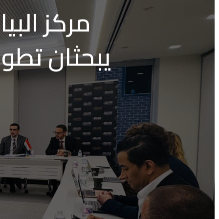
مركز البي
يبحثان تطور