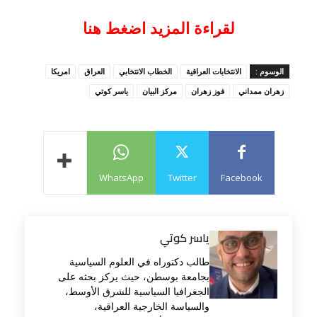
لقراءة المزيد اضغط هنا
الوسوم :
الانتخابات العراقية
الخطاب الانتخابي
العراق
امريكا
زهران ممداني
فوز زهران
مركز البيان
ياسر كوتي
WhatsApp
Twitter
Facebook
ياسر كوتي
طالب دكتوراه في العلوم السياسية
بجامعة بوسطن، حيث يركز بحثه على
الجغرافيا السياسية للشرق الأوسط،
والسياسة الخارجية العراقية،