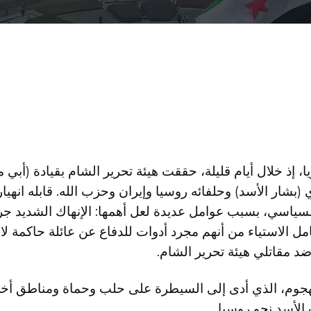
ذ خلال أيام قليلة، حققت هيئة تحرير الشام بقيادة (أبي محمد
(بشار الأسد) وحلفائه روسيا وإيران وحزب الله. قابله انهي
 السياسي، بسبب عوامل عديدة لعل أهمها: الإنهاك الشديد ج
امل الاستياء من أنهم مجرد أدوات للدفاع عن عائلة حاكمة ل
د مقاتلي هيئة تحرير الشام.
الهجوم، الذي أدى إلى السيطرة على حلب وحماة ومناطق أخر
لأسد نحو روسيا.