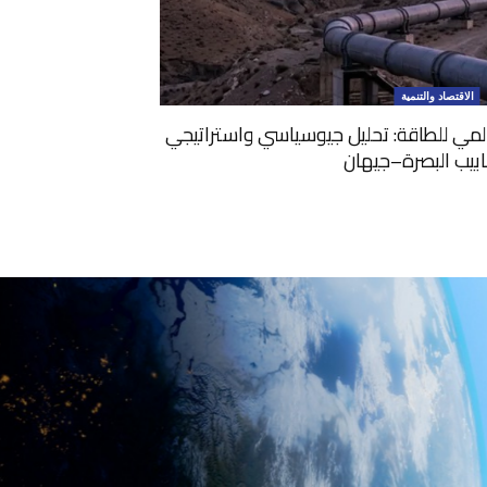
الاقتصاد والتنمية
المي للطاقة: تحليل جيوسياسي واستراتيجي
ابيب البصرة–جيهان