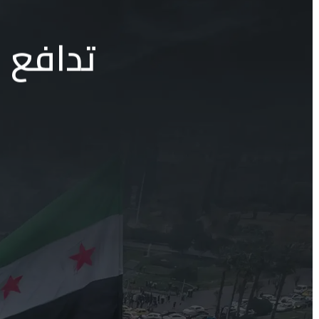
تدافع ا
ا