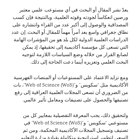
يعدّ نشر المقال أو البحث في أي مستوعب علمي معتبر
ورصين انعكاساً لجودته وقوته العلمية، وبالنتيجة فإن كسب
المصداقية والوصول إلى أكبر عدد من القراء وانتشاره على
نطاق جغرافي واسع يعد أمراً مهماً للمقال أو البحث. إن عدد
الدراسات العلمية الدولية لكل بلد هو من المؤشرات الهامة
التي تسعى كل مؤسسة أكاديمية إلى تحقيقها، إذ يمكن
لصانع القرار من خلاله وضع السياسات اللازمة لتوجيه
البحث العلمي وتعزيزه أينما دعت الحاجة إلى ذلك.
ومع تزايد الاعتماد على المستوعبات أو المنصات الفهرسية
الأكاديمية مثل “سكوبس” و”Web of Science (WoS)”، بات
من الضروري أن تسعى المجلات العلمية العراقية إلى رفع
تصنيفها والحصول على تصنيفات ومعامل تأثير عالمي.
ولتحقيق ذلك، يجب المعرفة التفصيلية بمعايير كل من
مستوعبي “سكوبس” و”Web of Science (WoS)” في
تصنيف وتسجيل المجلات الأكاديمية المحكمة، ومن ثم
السعي لتطوير استراتيجية متكاملة بقيادة وزارة التعليم