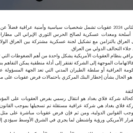
فرضت وزارة الخزانة الأمريكية في 22 كانون الثاني 2024 عقوبات تشمل شخصيات سياسية وأ
ل أسلحة ومعدات عسكرية لصالح الحرس الثوري الإيراني الى مطارات إ
اق بالتزامن مع تشكيل لجنة عسكرية مشتركة بين العراق الولايات
 جلاء التحالف الدولي من العراق.
قي بنظام العقوبات الأمريكية يشكل واحدة من أهم الضغوطات التي تح
لاتهامات الموجهة إلى الشركة تفتقر إلى أدلة منطقية يمكن التفاهم بشأن
ة العراقية أو سلطة الطيران المدني التي تعد الجهة المسؤولة ع
ا هو الحال بشأن إخطار البنك المركزي باحتمالات فرض عقوبات على م
ثقة
الة شركة فلاي بغداد هو انتقال رسمي بفرض العقوبات على المؤسس
 فلاي بغداد هي شركة عراقية مستقلة تم تسجيلها بموجب القانون ا
موجب القوانين الدولية، ومن ثم فإن فرض عقوبات مباشرة على مث
م بالقرار الأمريكي ورؤية واشنطن لما يجري في الشرق الأوسط سيؤدي 