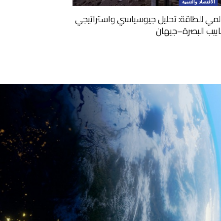
الاقتصاد والتنمية
المي للطاقة: تحليل جيوسياسي واستراتيجي
ابيب البصرة–جيهان