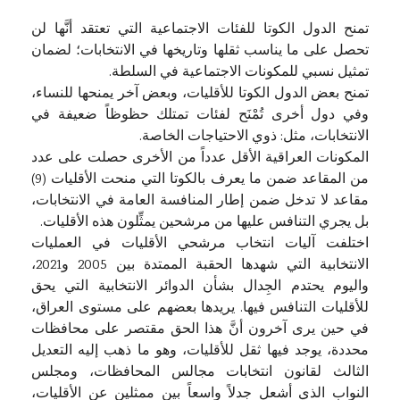
تمنح الدول الكوتا للفئات الاجتماعية التي تعتقد أنَّها لن
تحصل على ما يناسب ثقلها وتاريخها في الانتخابات؛ لضمان
تمثيل نسبي للمكونات الاجتماعية في السلطة.
تمنح بعض الدول الكوتا للأقليات، وبعض آخر يمنحها للنساء،
وفي دول أخرى تُمْنَح لفئات تمتلك حظوظاً ضعيفة في
الانتخابات، مثل: ذوي الاحتياجات الخاصة.
المكونات العراقية الأقل عدداً من الأخرى حصلت على عدد
من المقاعد ضمن ما يعرف بالكوتا التي منحت الأقليات (9)
مقاعد لا تدخل ضمن إطار المنافسة العامة في الانتخابات،
بل يجري التنافس عليها من مرشحين يمثِّلون هذه الأقليات.
اختلفت آليات انتخاب مرشحي الأقليات في العمليات
الانتخابية التي شهدها الحقبة الممتدة بين 2005 و2021،
واليوم يحتدم الجِدال بشأن الدوائر الانتخابية التي يحق
للأقليات التنافس فيها. يريدها بعضهم على مستوى العراق،
في حين يرى آخرون أنَّ هذا الحق مقتصر على محافظات
محددة، يوجد فيها ثقل للأقليات، وهو ما ذهب إليه التعديل
الثالث لقانون انتخابات مجالس المحافظات، ومجلس
النواب الذي أشعل جدلاً واسعاً بين ممثلين عن الأقليات،