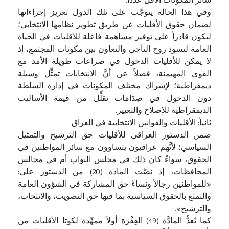
سائر المكونات الأقل عدداً.
وفي هذا الحالة يتوجَّب على تلك الدول تعزيز إجراءاتها
لضمان حقوق الأقليات عن طريق تطوير نظامها الانتخابي؛
ليكون قادراً على توفير مساهمة فاعلة للأقليات في الحياة
العامة لتسود روح التآخي والتعاون بين مكونات المجتمع، إذ
لا يمكن للأقليات الدخول في صراعات طويلة الأمد مع
القوى المهيمنة، فضلاً عن أنَّ الانتخابات تمثِّل وسيلة
ديمقراطية؛ لإشراك مختلف المكونات في إدارة السلطة
دون الدخول في صِدَامَات تقلِّل من قيمة الأساليب
الديمقراطية للإصلاح والتغيير.
ثانياً: الأقليات والقوانين الانتخابية في العراق
ضمن الدستور العراقي للأقليات حق الترشيح والتمثيل
السياسي؛ لأنَّهم عراقيون يتساوون مع سائر المواطنين في
الحقوق، سواءً كان ذلك في مجلس النواب أم في مجالس
المحافظات، إذ نصَّت المادة (20) من الدستور على:
«للمواطنين رجالاً ونساءً حق المشاركة في الشؤون العامة
والتمتع بالحقوق السياسية بما فيها حق التصويت، والانتخاب،
والترشيح».
كما تُعدُّ المادَّة (49) الفِقْرَة أولاً ممهِّدة لكوتا الأقليات من