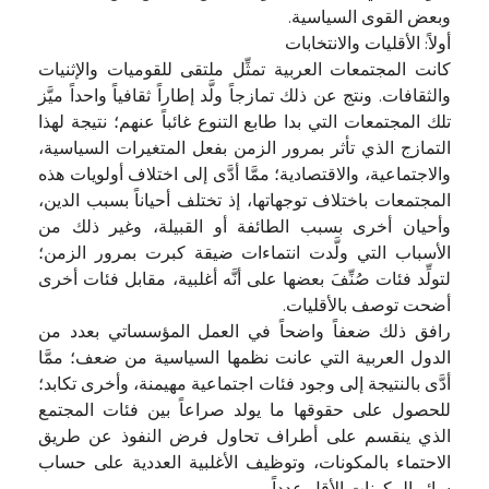
وبعض القوى السياسية.
أولاً: الأقليات والانتخابات
كانت المجتمعات العربية تمثِّل ملتقى للقوميات والإثنيات
والثقافات. ونتج عن ذلك تمازجاً ولَّد إطاراً ثقافياً واحداً ميَّز
تلك المجتمعات التي بدا طابع التنوع غائباً عنهم؛ نتيجة لهذا
التمازج الذي تأثر بمرور الزمن بفعل المتغيرات السياسية،
والاجتماعية، والاقتصادية؛ ممَّا أدَّى إلى اختلاف أولويات هذه
المجتمعات باختلاف توجهاتها، إذ تختلف أحياناً بسبب الدين،
وأحيان أخرى بسبب الطائفة أو القبيلة، وغير ذلك من
الأسباب التي ولَّدت انتماءات ضيقة كبرت بمرور الزمن؛
لتولِّد فئات صُنِّفَ بعضها على أنَّه أغلبية، مقابل فئات أخرى
أضحت توصف بالأقليات.
رافق ذلك ضعفاً واضحاً في العمل المؤسساتي بعدد من
الدول العربية التي عانت نظمها السياسية من ضعف؛ ممَّا
أدَّى بالنتيجة إلى وجود فئات اجتماعية مهيمنة، وأخرى تكابد؛
للحصول على حقوقها ما يولد صراعاً بين فئات المجتمع
الذي ينقسم على أطراف تحاول فرض النفوذ عن طريق
الاحتماء بالمكونات، وتوظيف الأغلبية العددية على حساب