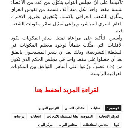
تأكيدها على أنَّ مجلس النواب يتكوَّن من عدد من الأعضاء
بنسبة مقعد واحد لكل مئة ألف نسمة من نفوس العراق
يمثِّلون الشعب العراقي بأكمله، يُنْتَخَبون بطريق الاقتراع
العام السري المباشر، ويراعى تمثيل سائر مكونات الشعب
فيه.
وأسس التأكيد على مراعاة تمثيل سائر المكونات لكوتا
الأقليات التي مثَّلت ضماناً لوجود معظم المكونات في
السلطة التشريعية، وذلك بعد أن شعر المسيحيون بالقلق
بعد أن حصلوا على مقعد واحد في مجلس الحكم الذي تكون
من (25) عضواً، وزَّعوا على أساس التوافق بين المكونات
العراقية الرئيسة.
لقراءة المزيد اضغط هنا
الوسوم :
الاقليات
الانتخاب النسبي
الترشيح الفردي
الدوائر الانتخابية
المفوضية العليا المستقلة للانتخابات
انتخابات
دراسات
كوتا
مجالس المحافظات
مجلس النواب
مركز البيان