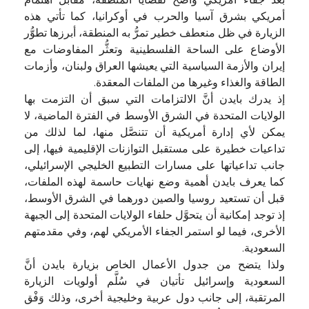
بعد جفاء أمريكي واضح لقضايا المنطقة، مقابل اهتمام
أمريكي بشرق آسيا والحرب في أوكرانيا، كما تأتي هذه
الزيارة في ظل منعطف خطير تمرُّ به المنطقة، أبرزها تطوُّر
الأوضاع على الساحة الفلسطينية وتعثُّر المفاوضات مع
إيران والأزمة السياسية التي يعيشها العراق ولبنان، وأزمات
الطاقة والغذاء وغيرها من الملفات المعقدة.
إذ يدرك بايدن أنَّ الالتزامات التي سبق أن التزمت بها
الولايات المتحدة في الشرق الأوسط في الفترة الماضية، لا
يمكن لأي إدارة أمريكية أن تتنصَّل منها، لما لذلك من
تداعيات خطيرة على مستقبل التوازنات الإقليمية فيها، إلى
جانب تداعياتها على مسارات التطبيع الخليجي الإسرائيلي،
كما يعرف بايدن أهمية وضع نهايات حاسمة لهذه الملفات،
قبل أن تستعيد روسيا والصين دورهما في الشرق الأوسط،
إذ توجد إمكانية أن يتحوَّل حلفاء الولايات المتحدة إلى الجبهة
الأخرى، فيما لو استمر الجفاء الأمريكي لهم، وفي مقدمتهم
السعودية.
ولذا يتضح من جدول الأعمال الخاص بزيارة بايدن أنَّ
السعودية وإسرائيل تأتيان في سُلَّم أولويات الزيارة
المرتقبة، إلى جانب دول عربية وخليجية أخرى، وذلك وَفْق