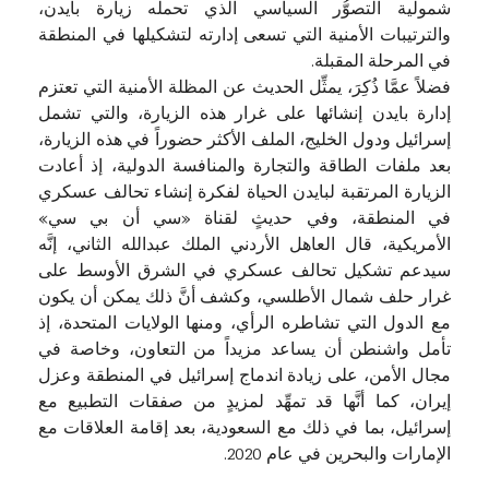
شمولية التصوُّر السياسي الذي تحمله زيارة بايدن،
والترتيبات الأمنية التي تسعى إدارته لتشكيلها في المنطقة
في المرحلة المقبلة.
فضلاً عمَّا ذُكِرَ، يمثِّل الحديث عن المظلة الأمنية التي تعتزم
إدارة بايدن إنشائها على غرار هذه الزيارة، والتي تشمل
إسرائيل ودول الخليج، الملف الأكثر حضوراً في هذه الزيارة،
بعد ملفات الطاقة والتجارة والمنافسة الدولية، إذ أعادت
الزيارة المرتقبة لبايدن الحياة لفكرة إنشاء تحالف عسكري
في المنطقة، وفي حديثٍ لقناة «سي أن بي سي»
الأمريكية، قال العاهل الأردني الملك عبدالله الثاني، إنَّه
سيدعم تشكيل تحالف عسكري في الشرق الأوسط على
غرار حلف شمال الأطلسي، وكشف أنَّ ذلك يمكن أن يكون
مع الدول التي تشاطره الرأي، ومنها الولايات المتحدة، إذ
تأمل واشنطن أن يساعد مزيداً من التعاون، وخاصة في
مجال الأمن، على زيادة اندماج إسرائيل في المنطقة وعزل
إيران، كما أنَّها قد تمهِّد لمزيدٍ من صفقات التطبيع مع
إسرائيل، بما في ذلك مع السعودية، بعد إقامة العلاقات مع
الإمارات والبحرين في عام 2020.