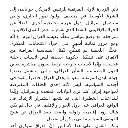
تأتي الزيارة الأولى المرتقبة للرئيس الأمريكي جو بايدن إلى
الشرق الأوسط في منتصف يوليو/ تموز الجاري، والتي
ستشمل إسرائيل ودول عربية وخليجية أخرى، فضلاً عن
الحراك الإقليمي النشط الذي تقوم به بعض القوى الإقليمية،
مترافقة مع وضع سياسي معقَّد يعيشه العراق اليوم، إذ إنَّه
ومع مرور ثمانية أشهر على إجراء الانتخابات المبكرة،
فحتَّى اللحظة لم تتمكَّنِ الكتل السياسية العراقية من
الاتفاق على تشكيل حكومة جديدة، ليس لأسباب داخلية
فحسب، وإنَّما لأسباب خارجية ترتبط بصورة مباشرة ببعض
الدول المنغمسة بالشأن العراقي، والتي ستشمل بعضها
جولة بايدن المرتقبة، وهو ما يجعل العراق حاضراً وبقوة في
أجندته السياسية، ليس لأنَّه إحدى الحلقات المفترضة
لمواجهة إيران، كما ترى الولايات المتحدة وإسرائيل، وإنَّما
للتداعيات الخطيرة التي قد ينتجها استمرار الارتباك في
الواقع العراقي على دول الجوار والإقليم، في حال لم يكن
هناك رؤية إقليمية ودولية واضحة تبعد العراق عن شبح
الفوضى السياسية التي يمكن أن تحصل.
يمكن القول -على هذا الأساس- إنَّ العراق سيكون أحد