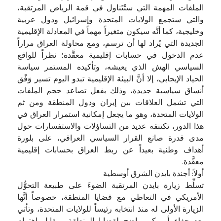
الملفات المهمة التي ستُتَناول في قمة الرياض المرتقبة،
والتي ستجمع الولايات المتحدة وإسرائيل ودول عربية
وخليجية، كما أنَّه سيكون متغيراً مهماً في المعادلة الإقليمية
الجديدة التي يُراد لها أن ترسم، ومع محاولة العراق مراراً
عدم الدخول في حسابات إقليمية معقَّدة؛ نظراً للواقع
السياسي الهش الذي يعيشه، وتأكيده المستمر سياسة
الحياد الإيجابي، إلا أنَّ البيئة الإقليمية تبدو اليوم تسير وَفْق
أنساق سياسية جديدة، وذلك بفعل تصاعد حجم الملفات
التي تشمل العلاقات بين إيران ودول المنطقة ومن ثم
الولايات المتحدة، وهو ما يجعل إمكانية استمرار العراق في
هذا الدور، تكتنفه عديد من التساؤلات والاستفسارات حول
مدى قدرة صانع القرار السياسي العراقي، على بلورة
أهداف وطنية بعيداً عن ربط العراق بحسابات إقليمية
معقَّدة.
أولاً: أجندة بايدن الشرق أوسطية
تسلِّط زيارة بايدن المرتقبة الضوءَ على طبيعة التحوُّل
الأمريكي في التعاطي مع قضايا المنطقة، خصوصاً أنَّها
الزيارة الأولى له منذ انتخابه رئيساً للولايات المتحدة، وتأتي