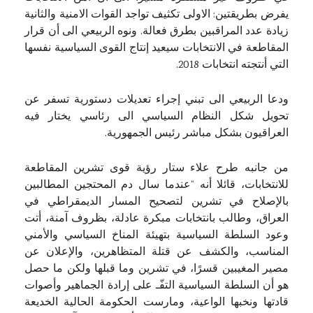
يفرض بطريقتين: الاولى تكثيف تواجد القوات الامنية والثانية
زيادة عدد المراقبين بطرق فعالة. ونوه الربيعي الى أن قرار
المقاطعة في الانتخابات سيعيد إنتاج القوى السياسية نفسها
التي أنتجته انتخابات 2018.
ودعا الربيعي الى تبني إجراء تعديلات دستورية تسفر عن
تحويل شكل النظام السياسي الى رئاسي يختار فيه
العراقيون بشكل مباشر رئيس الجمهورية.
من جانبه طرح علاء ستار رؤية قوى تشرين المقاطعة
للانتخابات، قائلا أنه “عندما سال دم المحتجين المطالبين
بالإصلاح في تشرين لتصحيح المسار الديمقراطي في
العراق، وطالب بانتخابات مبكرة عادلة، بظروف آمنة، أتت
وعود السلطة السياسية بتهيئة المناخ السياسي والأمني
المناسب، والكشف عن قتلة المتظاهرين، والإعلان عن
مصير المغيبين قسرًا، في تشرين وما قبلها ولكن ما حصل
هو أن السلطة السياسية التفّـ على إرادة الجماهير وأصوات
قادتها ونخبها الواعية، ومارست الحكومة الحالية الخديعة