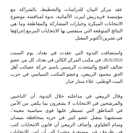
عقد مركز البيان للدراسات والتخطيط، بالشراكة مع
مؤسسة فريدريش ايبرت الألمانية، ندوة لمناقشة موضوع
الانتخابات المبكرة وخيارات المشاركة والمقاطعة وما هي
النتائج المتوقعة التي ستفضي بها الانتخابات المزمع إجراؤها
في تشرين/أكتوبر المقبل.
واستضافت الندوة التي عقدت في بغداد، يوم السبت
26/6/2021، في مكتب المركز الكائن في بغداد، كل من عضو
تحالف الفتح والمتحدث الرسمي باسم حركة عصائب أهل
الحق محمود الربيعي، وعضو المكتب السياسي في حزب
البيت الوطني، علاء ستار جبار.
وقال الربيعي في مداخلته خلال الندوة، أن “الناخبين
والمرشحين في الانتخابات لا يشعرون بما يكفي من الأمن
في المناطق التي تسيطر عليها قوى سياسية معينة”،
مستشهدا بمقتل عضو كبير في حزبه بمحافظة ميسان
وسام العلياوي. وأضاف الربيعي أن قانون الانتخابات كتب
في ظروف غير مستقرة مشيرا الى أن امن الانتخابات