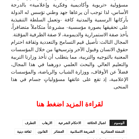
مسؤولية «تربوية وأكاديمية وفكرية وإعلامية» بالدرجة
الأساس، لذا توجب أن يرعاها جهد وطني تؤسس له الدولة
بأركانها الرسمية والمدنية كافة -وتعمل السلطة التنفيذية
على تحقيقها بصورة مؤسسية- مشروعاً متكاملاً متضافراً،
يأخذ صفة الاستمرارية والديمومة، لا صفة الظرفية المؤقتة.
المجال الثالث: تأصيل قيم التسامح والتعددية وثقافة احترام
حقوق الانسان وقبول الآخر وترسيخها من خلال المؤسسات
المعنية بالتوجيه والتربية، مما يتطلب أن تأخذ وزارتا التربية
والتعليم العالي والبحث العلمي دورهما في هذا المجال،
فضلاً عن الأوقاف، ووزارة الشباب والرياضة، والمؤسسات
الإعلامية، إذ تقع على عاتقها مسؤولياتٍ جسام في هذا
المنحى.
لقراءة المزيد اضغط هنا
الوسوم :
اشبال الخلافة
الاحكام الشرعية
الارهاب
التطرف
التنشئة العشائرية
الشريعة الاسلامية
العشائر
القانون
ثقافة دينية