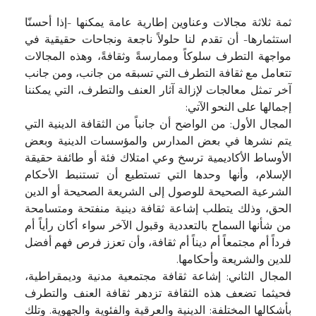
ثمة ثلاثة مجالات وعناوين إطارية عامة يمكنها -إذا أحسنّا
استثمارها- أن تقدم لنا حلولاً ناجعة ونجاحات حقيقية في
مواجهة التطرف سلوكاً وممارسةً وثقافةً، وهذه المجالات
تتعامل مع ثقافة التطرف التي تسبقه من جانب، ومن جانب
آخر تمثل معالجات لإزالة آثار العنف والتطرف، التي يمكننا
إجمالها على النحو الآتي:
المجال الأول: من الواضح أن جانباً من الثقافة الدينية التي
يتم نشرها في بعض المدارس والمؤسسات الدينية وبعض
الأوساط الأكاديمية ترسخ وعي امتلاك فئة أو طائفة حقيقة
الإسلام، وأنها وحدها التي تستطيع أن تستنبط الأحكام
الشرعية الصحيحة للوصول إلى الشريعة الصحيحة أو الدين
الحق، وذلك يتطلب إشاعة ثقافة دينية منفتحة ومتسامحة
من شأنها السماح بالتعددية وقبول الآخر سواء أكان رأياً أم
فرداً أم مجتمعاً أم ديناً أم ثقافة، وأن تعزز فرص فهم أفضل
للدين والشريعة وأحكامها.
المجال الثاني: إشاعة ثقافة مجتمعية مدنية وديمقراطية،
فحيثما تضعف هذه الثقافة تزدهر ثقافة العنف والتطرف
بأشكالها المختلفة: الدينية والعرقية والفئوية والجهوية. وتلك