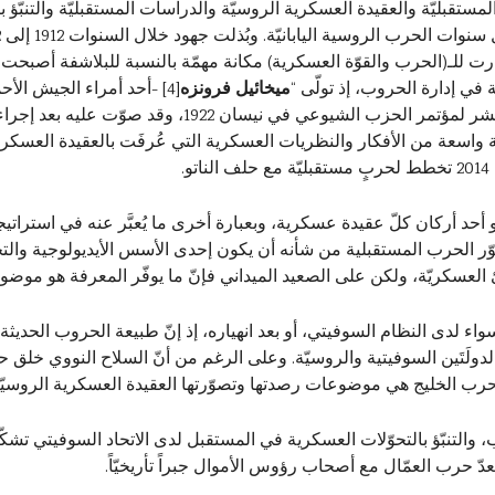
المستقبليّة والعقيدة العسكرية الروسيّة والدراسات المستقبليّة والتنبّؤ
رت للـ(الحرب والقوّة العسكرية) مكانة مهمّة بالنسبة للبلاشفة أصبحت
 في إدارة الحروب، إذ تولّى “
ميخائيل فرونزه
[4]
-أحد أمراء الجيش الأحم
وعرض مقترحاته في الاجتماع الحزبي الحادي عشر لمؤتمر الح
.
و أحد أركان كلّ عقيدة عسكرية، وبعبارة أخرى ما يُعبَّر عنه في استراتيجي
ّر الحرب المستقبلية من شأنه أن يكون إحدى الأسس الأيديولوجية والتجر
العسكريّة، ولكن على الصعيد الميداني فإنّ ما يوفّر المعرفة هو موضو
ء لدى النظام السوفيتي، أو بعد انهياره، إذ إنّ طبيعة الحروب الحديث
لَتَين السوفيتية والروسيّة. وعلى الرغم من أنّ السلاح النووي خلق حالة
رب الخليج هي موضوعات رصدتها وتصوّرتها العقيدة العسكرية الروسيّة
لتنبّؤ بالتحوّلات العسكرية في المستقبل لدى الاتحاد السوفيتي تشكّل رك
تعدّ حرب العمّال مع أصحاب رؤوس الأموال جبراً تأريخيّاً.