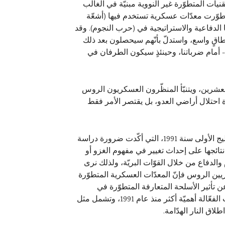
ات المتطوّرة غير النووية مبنيّة في الغالب
ة طوّرت معدّات عسكرية تستخدم فيها (أشعّة
لدفاعية والاستراتيجية في (حرب النجوم). وقد
طاقٍ واسع، واستدلّ بأنّهم سيحصلون بعد ذلك
 أمام ضرباتنا، وحينئذٍ سيكون الطرفان في
العشرين، ويتنبّأ المنظّرون العسكريون الروس
 احتلال أراضي العدو، بل يقتصر الأمر فقط
وإنّ إحدى الظواهر المهمّة التي أثّرت إلى حدِّ كبير على طبيعة الدراسات المستقبلية العسكرية في روسيا هي حرب الخليج الأولى سنة 1991، التي أكّدت ضرورة دراسة
تائجها على إحداث تغيير في مفهوم الغزو أو
والدفاع من خلال القوّات البريّة، ولذلك نرى
ريين الروس فإنّ المعدّات العسكرية المتطوّرة
 تأثير الأسلحة المتعارفة المتطوّرة في
العمليات العسكرية- أنّ الأساليب القتالية القديمة كانت تعتمد الأساليب الانفعالية لمباغتة العدو، ولكن أصبحت للخطوات الفعّالة أهميّة أكثر منذ عام 1991، وتشمل مثل
لاق النار الهدّامة.