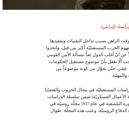
آسيا، (إيراس).
وقت الراهن بسبب تداخل التقنيات وتعقيدها
هوم الحرب المستقبليّة أكثر من قبل، واتخذوا
ن أنّ أغلب الدول تعدُّ مسألة الأمن القومي
 يجب ألّا نغفل بأنّ موضوع مستقبل الحكومات
ع عشر، حتّى تحوّل من كونه موضوعاً من
والمهمّة.
لدراسات المستقبليّة في مجال الحروب والقضايا
ان (مجموعة الأعمال العسكريّة) ضمن سلسلة الدراسات
العسكرية. وكانت هذه المجلّة تعنى بالمشكلات العسكرية وفنون القتال وغيرها من الأمور العسكرية. وقد نُشرت بعد الثورة البلشفية في عام 1917 مجلّة روسيّة في
 الدفاع الروسيّة، وعنت هذه المجلّة -طوال