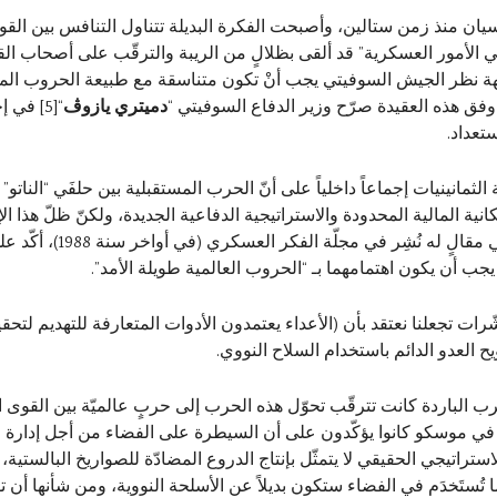
لنسيان منذ زمن ستالين، وأصبحت الفكرة البديلة تتناول التنافس بين ا
ي الأمور العسكرية” قد ألقى بظلالٍ من الريبة والترقّب على أصحاب ال
 نظر الجيش السوفيتي يجب أنْ تكون متناسقة مع طبيعة الحروب المستق
 وفق هذه العقيدة صرّح وزير الدفاع السوفيتي “
دميتري يازوڤ
“
[5]
في إحد
تعداد.
الثمانينيات إجماعاً داخلياً على أنّ الحرب المستقبلية بين حلفَي “النا
أكّد الجنرال سلمانوف رئي
جب أن يكون اهتمامهما بـ “الحروب العالمية طويلة الأمد”.
 تجعلنا نعتقد بأن (الأعداء يعتمدون الأدوات المتعارفة للتهديم لتحقيق
يح العدو الدائم باستخدام السلاح النووي.
رب الباردة كانت تترقّب تحوّل هذه الحرب إلى حربٍ عالميّة بين القوى ال
في موسكو كانوا يؤكّدون على أن السيطرة على الفضاء من أجل إدارة 
ستراتيجي الحقيقي لا يتمثّل بإنتاج الدروع المضادّة للصواريخ البالستية، 
ا تُستَخدَم في الفضاء ستكون بديلاً عن الأسلحة النووية، ومن شأنها أن تؤ