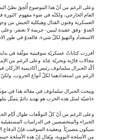
وعلى الرغم من أنّ هذا الموضوع أُلحِقَ بطيّ ا
العام الخارجي، ولكنّه في ضوء مفهوم “الثورة ف
العسكرية وفنون القتال وهيكلية الجيش من وجهة
العدوّ -وفق عقيدة لينين- جريمة لا تغتفر، وعلى
الاستعداد والتهيؤ لكلّ شيء، فالعدوّ في طور الاس
أفرزت كتاباتٌ عسكريّة سوفيتية موثّقة في بداية 
الرغم من استعدادهما لكلّ أنواع الحروب، ولكنْ ي
ويبحث الجنرال سلمانوف في مقاله هذا في مؤشّرات
خاصيّة لمثل هذه الحرب هو تهديد دائمٌ يتمثّل بتلو
وعلى الرغم من أنّ كلّ التوقّعات طوال أيّام الح
الخبراء والمتخصصين في الدراسات المستقبلية 
سيكون مصيريّاً. وبعقيدة السوفيت فإنّ الدفاع الا
من الأسلحة النووية، ويُقال إنّ هذه الأسلحة حينم