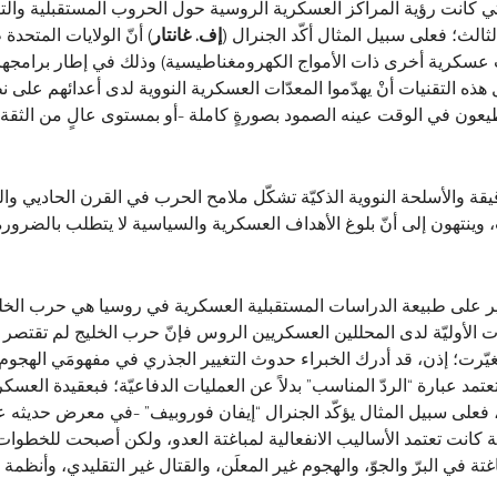
 كانت رؤية المراكز العسكرية الروسية حول الحروب المستقبلية والتقني
ثالث؛ فعلى سبيل المثال أكّد الجنرال (
إف. غانتار
) أنّ الولايات المتحد
 عسكرية أخرى ذات الأمواج الكهرومغناطيسية) وذلك في إطار برامجها ا
ذه التقنيات أنْ يهدّموا المعدّات العسكرية النووية لدى أعدائهم على ن
طيعون في الوقت عينه الصمود بصورةٍ كاملة -أو بمستوى عالٍ من الثقة-
دقيقة والأسلحة النووية الذكيّة تشكّل ملامح الحرب في القرن الحاديي و
 وينتهون إلى أنّ بلوغ الأهداف العسكرية والسياسية لا يتطلب بالضرورة
ت الأوليّة لدى المحللين العسكريين الروس فإنّ حرب الخليج لم تقتصر ن
 تغيّرت؛ إذن، قد أدرك الخبراء حدوث التغيير الجذري في مفهومَي الهجوم 
مد عبارة “الردّ المناسب” بدلاً عن العمليات الدفاعيّة؛ فبعقيدة العسك
 فعلى سبيل المثال يؤكّد الجنرال “إيفان فوروبيف” -في معرض حديثه عن
في البرّ والجوّ، والهجوم غير المعلَن، والقتال غير التقليدي، وأنظمة اط