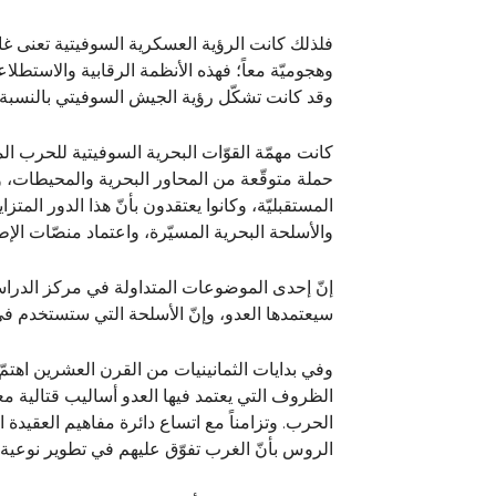
فلذلك كانت الرؤية العسكرية السوفيتية تعنى غال
وهجوميّة معاً؛ فهذه الأنظمة الرقابية والاستطلا
وقد كانت تشكّل رؤية الجيش السوفيتي بالنسبة
كانت مهمّة القوّات البحرية السوفيتية للحرب ا
حملة متوقّعة من المحاور البحرية والمحيطات، و
المستقبليّة، وكانوا يعتقدون بأنّ هذا الدور المت
والأسلحة البحرية المسيّرة، واعتماد منصّات الإطل
إنّ إحدى الموضوعات المتداولة في مركز الدراس
سيعتمدها العدو، وإنّ الأسلحة التي ستستخدم ف
وفي بدايات الثمانينيات من القرن العشرين اهتمّ
الظروف التي يعتمد فيها العدو أساليب قتالية معقّ
الحرب. وتزامناً مع اتساع دائرة مفاهيم العقيد
الروس بأنّ الغرب تفوّق عليهم في تطوير نوعية 