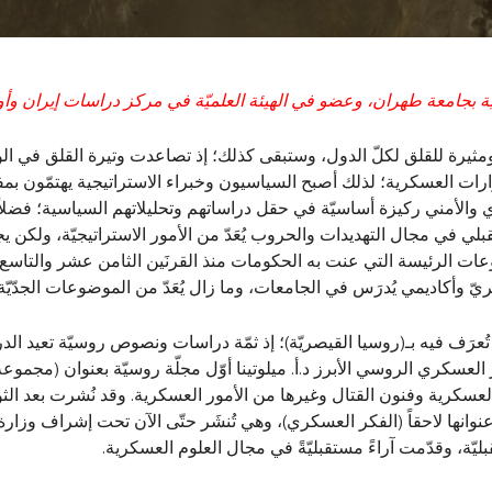
ية بجامعة طهران، وعضو في الهيئة العلميّة في مركز دراسات إيران وأور
مثيرة للقلق لكلّ الدول، وستبقى كذلك؛ إذ تصاعدت وتيرة القلق في ال
رارات العسكرية؛ لذلك أصبح السياسيون وخبراء الاستراتيجية يهتمّون بمف
والأمني ركيزة أساسيّة في حقل دراساتهم وتحليلاتهم السياسية؛ فضلاً ع
بلي في مجال التهديدات والحروب يُعَدّ من الأمور الاستراتيجيّة، ولكن
ضوعات الرئيسة التي عنت به الحكومات منذ القرنَين الثامن عشر والتاس
 وأكاديمي يُدرَس في الجامعات، وما زال يُعَدّ من الموضوعات الجدّيّة 
 تُعرَف فيه بـ(روسيا القيصريّة)؛ إذ ثمّة دراسات ونصوص روسيّة تعيد ا
يومئذٍ أسس المنظّر العسكري الروسي الأبرز د.أ. ميلوتينا أوّل مجلّة روسيّة بعنو
انها لاحقاً (الفكر العسكري)، وهي تُنشَر حتّى الآن تحت إشراف وزارة
يّة، وقدّمت آراءً مستقبليّةً في مجال العلوم العسكرية.