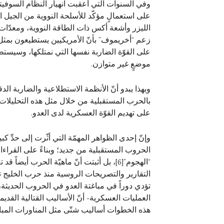
وفي السنوات التي أعقبت انهيار النظام السوفيتي
على استعمالٍ مؤكّد للأسلحة النووية من الجيل ال
الليزر وأشعة أكس ذات الطاقة النووية، ومعدّات
زعم “أخريموف” بأنّ الأمريكيين يستطيعون بمثل ه
على القوّة الضاربة نفسها التي نمتلكها، وسيست
موضعٍ غير متوازن.
وبهذا يبدو أنّ الأنظمة الاستطلاعية والضاربة ال
بالحرب المستقبلية من خلال مثل هذه التحليلات،
على تهديم القوّة العسكرية لدى العدو.
الحروب المستقبلية من جديد؛ وبناءً على القراءا
“الهجوم”
[6]
، بل أثبتت أنّ ماهيّة الحرب أيضاً قد
التقارير والتصريحات الروسية منذ حرب الخليج تعت
تؤدي دوراً في مباغتة العدو في الحروب الحديثة،
هذه الخطوات أساليب شتّى مثل المناورات المباغتة 