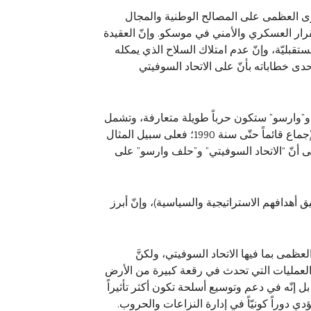
لقوى العظمى على المصالح الوطنية والمجال
قرار العسكري والأمني في موسكو. وإنّ العقيدة
بليّة، وإنّ عدم امتلاك السلاح الذي يمكله
ى خطاباته بأنّ على الاتحاد السوفيتي
تو” و”وارسو” ستكون حرباً طويلة متعارفة، وتشمل
مجالات قارّية وبحريّة عِدّة. وعلى الرغم من الإمكانية المالية المحدودة والاستراتيجية الدفاعية الجديدة، ولكنّ ظلّ هذا الإجماع قائماً حتّى سنة 1990؛ فعلى سبيل المثال
س أكاديمية الأركان في مقالٍ له نُشِر في مجلّة الفكر العسكري (في أواخر سنة 1988)، أكّد على أنّ “الاتحاد السوفيتي” و”حلف وارسو” على
 أهدافهم الاستراتيجية والسياسية)، وإنّ أبرز
عظمى بما فيها الاتحاد السوفيتي، ولكنَّ
العمليات التي تحدث في رقعة كبيرة من الأرض
بل إنّه في دعم وتوسيع أسلحة تكون أكثر تأثيراً
دي دوراً كونيّاً في إدارة النزاعات والحروب.