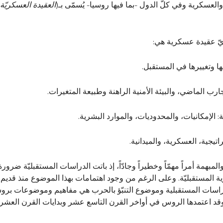
لعسكرية وفي كلّ الدول -بما فيها روسيا- يُسمّى بـ(
العقيدة
العسكريّة
أيّ عقيدة عسكرية هي:
لها وتغييرها في المستقبل.
رب الماضي، والبيئة الأمنية الراهنة وطبيعة المتغيرات.
: الإمكانيات، والمحدوديات، والموارد البشرية.
تيجية، العسكرية، والميدانية.
المبهمة أمراً مهمّاً وخطيراً وجادّاً، إذ باتت الدراسات المستقبليّة ضر
المستقبليّة. وعلى الرغم من وجود اهتمامات بهذا الموضوع منذ قديم ا
لدراسات المستقبلية وموضوع التنبّؤ بالحرب هي مفاهيم وموضوعات بروس
وقد اعتمدها الروس في أواخر القرن التاسع عشر وبدايات القرن العشري