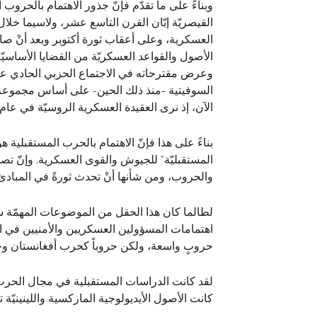
وبناءً على ما تقدّم فإنّ جذور الاهتمام بالحروب 
العسكرية، وعلى أعقاب ثورة أكتوبر وبعد أنْ صا
الأصول والقواعد العسكريّة من القضايا الأساسيّة
الآن، إذ نرى العقيدة العسكرية الروسيّة في عام 2014 تخطط لحربٍ مستقبليّة مع حلف الناتو
بناءً على هذا فإنّ الاهتمام بالحرب المستقبلية ه
المستقبليّة” للجيوش والقوى العسكرية. وإنّ تصو
والحروب، ومن شأنها أنْ تحدث ثورةً في المبادئ 
لطالما كان هذا الحقل من الموضوعات المهمّة سوا
اهتمامات المسؤولين العسكريين والأمنيين في الدو
حروبٍ واسعة، ولكن حروباً كحرب أفغانستان وح
لقد كانت الدراسات المستقبلية في مجال الحرب، وا
كانت الأصول الأيديولوجية الماركسية واللينينيّة 