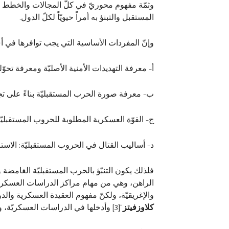
وثمّة مفهوم محوريّ في كلّ المجالات والخطط وا
المستقبل والتبنؤ به أمراً حيويّاً لكلّ الدول.
وإنّ المفردات الأساسية التي يجب توافرها في 
أ- معرفة التهديدات الأمنية الأصليّة ومعرفة تحوّ
ب- معرفة صورة الحرب المستقبليّة بناءً على تجا
ج- القوّة العسكرية المطلوبة للحروب المستقبليّة
د- أساليب القتال في الحروب المستقبليّة: الاسترا
فلذلك يكون التنبّؤ بالحرب المستقبليّة الغامضة و
الراهن، وهي من مهام مراكز الدراسات العسكرية 
والإغريقيّة، ولكنّ مفهوم العقيدة العسكرية وا
كلاوزفيتز
“
[3]
وأدخلها في الدراسات العسكريّة، 