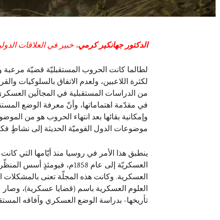
الدكتور جهانكير كرمي
، خبير في العلاقات الدول
لطالما كانت الحروب المستقبليّة قضيّة مرعبة و
لكثرة اللاعبين، ولعدم الاتفاق بالسلوكيات والق
من الدراسات المستقبلية في المجالَين العسكري 
في مقدّمة اهتماماتها، وأنّ معرفة الوضع المستق
وإمكانية بقائها بعد انتهاء الحروب هو من المو
موضوعات الدول القوميّة الحديثة إلى نشاطٍ فكريّ
ينطبق هذا الأمر في روسيا منذ أيّامها التي كانت
العسكريّة إلى عام 1858م، ف
العلوم العسكرية باسم (قضايا عسكرية)، وصار عنو
تأريخها- بدراسة الوضع العسكري وآفاقه المستقبل