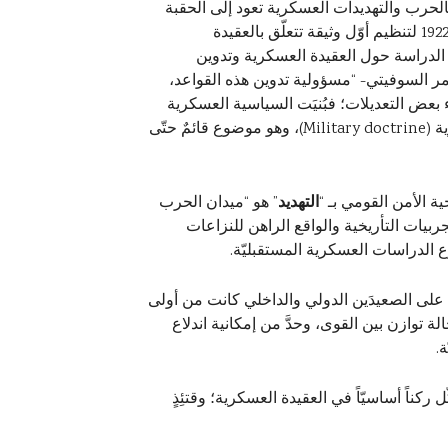
 بالحرب والتهديدات العسكرية تعود إلى الحقبة
القيصريّة إبّان القرن التاسع عشر، ولاسيما خلال سنوات الحرب الروسية اليابانيّة. وبُذلت جهود خلال السنوات 1912 إلى 1922 لتنظيم أوّل وثيقة تتعلّق بالعقيدة
 الدراسة حول العقيدة العسكرية وتدوين
ر السوفيتي- “مسؤولية تدوين هذه القواعد،
زب الشيوعي في نيسان 1922، وقد صوّت عليه بعد إجراء بعض التعديلات؛ فبُنيَت السياسية العسكرية
السوفيتية -منذ ذلك الحين- على أساس مجموعة واسعة من الأفكار والنظريات العسكرية التي عُرفَت بالعقيدة العسكرية (Military doctrine)، وهو موضوع قائمٌ حتّى
ة الأمن القومي بـ “
التهديد
” هو “ميدان الحرب
بيات التأريخية والواقع الراهن للنزاعات
ع الدراسات العسكرية المستقبليّة.
ة على الصعيدَين الدولي والداخلي كانت من أولى
 توازن بين القوى، وحدَّ من إمكانية اندلاع
.
ناً أساسيّاً في العقيدة العسكرية؛ وقتئِذٍ