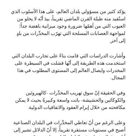
يؤكد كثير من مسؤولي بلدان العالم، على هذا الأسلوب الذي
استُفيد منه طيلة القرن الماضي تقريباً، بيدَ أنّه لا يخلو من
العيوب التي من أهمّها ضرورة وجود ميزانية باهضة جداً؛
لمواجهة العصابات المسلحة التي تهرّب المخدِّرات من بلدٍ
إلى آخر.
وأشارت الدراسات التي قامت بناءً على تجارب البلدان التي
استخدمت هذه الطريقة إلى أنّها فشلت في السيطرة على
المخدرات وايصال العالم إلى المستوى المطلوب في هذا
المجال.
وفي الحقيقة إنّ سوق تهريب المخدِّرات -كالهيروئين
والكوكائين والحشيشة- باتت واسعة وكبيرةً بحيث لا يمكن
مكافحته من خلال إبرام العقود والاتفاقيات الدولية.
وعلى الرغم من أنّ تعاطي المخدِّرات في البلدان الصناعية
أصبح في مستويات مستقرة تقريباً، إلا أنّ الدلائل تشير إلى