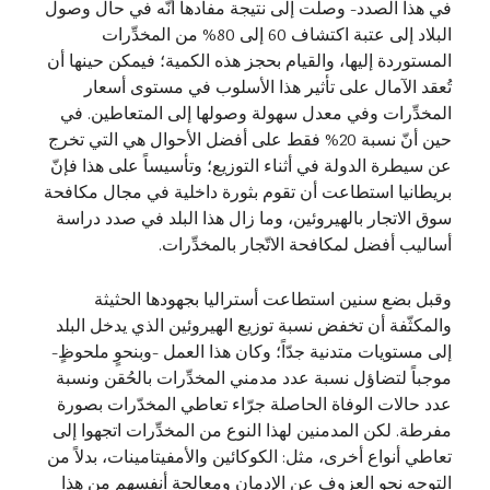
في هذا الصدد- وصلت إلى نتيجة مفادها أنّه في حال وصول
البلاد إلى عتبة اكتشاف 60 إلى 80% من المخدِّرات
المستوردة إليها، والقيام بحجز هذه الكمية؛ فيمكن حينها أن
تُعقد الآمال على تأثير هذا الأسلوب في مستوى أسعار
المخدِّرات وفي معدل سهولة وصولها إلى المتعاطين. في
حين أنّ نسبة 20% فقط على أفضل الأحوال هي التي تخرج
عن سيطرة الدولة في أثناء التوزيع؛ وتأسيساً على هذا فإنّ
بريطانيا استطاعت أن تقوم بثورة داخلية في مجال مكافحة
سوق الاتجار بالهيروئين، وما زال هذا البلد في صدد دراسة
أساليب أفضل لمكافحة الاتّجار بالمخدِّرات.
وقبل بضع سنين استطاعت أستراليا بجهودها الحثيثة
والمكثّفة أن تخفض نسبة توزيع الهيروئين الذي يدخل البلد
إلى مستويات متدنية جدّاً؛ وكان هذا العمل -وبنحوٍ ملحوظٍ-
موجباً لتضاؤل نسبة عدد مدمني المخدِّرات بالحُقن ونسبة
عدد حالات الوفاة الحاصلة جرّاء تعاطي المخدّرات بصورة
مفرطة. لكن المدمنين لهذا النوع من المخدِّرات اتجهوا إلى
تعاطي أنواع أخرى، مثل: الكوكائين والأمفيتامينات، بدلاً من
التوجه نحو العزوف عن الإدمان ومعالجة أنفسهم من هذا