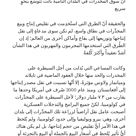
أنّ سوق المخدرات في البلدان النامية باتت تتوسّع بنحوٍ
سريع.
والحقيقة أنّ الطرق التي استُخدِمت في تقليص إنتاج وبيع
المخدِّرات في نطاق واسع، لم تكن سوى مدعاةٍ إلى نقل
إنتاجها وتوزيعها إلى بقاع وأماكن أخرى من العالم؛ إذ إن
الطُرق التي استخدمها المجرمون والمهربون في هذا الشأن
أشدَّ تعقيداً وأكثرَ كُلفةً.
وكانت المساعي التي بُذلت من أجل السيطرة على
المخدرات والحد منها خلال العقود الماضية في تايلاند
وميانمار ولاوس مؤثرةً، إلا أنّها تسببت في نقل مصدر إنتاجها
إلى أفغانستان. ومنذ عام 2000 صُرف في أمريكا وحدها ما
يقارب من ٧.٣ مليار دولار؛ لأجل السيطرة على المخدِّرات
في كولومبيا، لكنّ جميع البرامج والتدخلات العسكرية
أصبحت عامل نقل أراضياً لزراعة تلك المخدِّرات إلى بلدان
أخرى، وهي: بيرو وبوليفيا وإلى حدود كولومبيا، ولم يُلحظ
في هذا الأمر أيُّ تقليصٍ من حجم إنتاجها، بل لم يكن هناك
أيُّ تأثيرٍ يُلحظ في أسعار البيع بالجملة أو البيع بالتجزئة أو