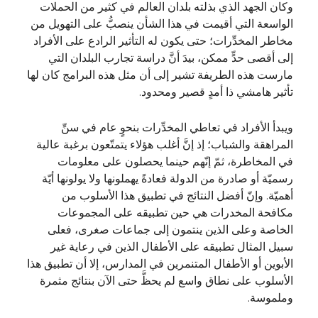
وكان الجهد الذي بذلته بلدان العالم في كثير من الحملات
الواسعة التي أقيمت في هذا الشأن ينصبُّ على التهويل من
مخاطر المخدِّرات؛ حتى يكون له التأثير الرادع على الأفراد
إلى أقصى حدٍّ ممكن، بيدَ أنَّ دراسة تجارب البلدان التي
مارست هذه الطريفة تشير إلى أن مثل هذه البرامج كان لها
تأثير هامشي ذا أمدٍ قصير ومحدود.
ويبدأ الأفراد في تعاطي المخدِّرات بنحوٍ عام في سنِّ
المراهقة والشباب؛ إذ إنَّ أغلب هؤلاء يتمتّعون برغبة عالية
في المخاطرة، ثمّ إنّهم حينما يحصلون على معلومات
رسميّة أو صادرة من الدولة فعادةً يهملونها ولا يولونها أيّة
أهميّة. وإنّ أفضل النتائج في تطبيق هذا الأسلوب من
مكافحة المخدرات هي حين تطبيقه على المجموعات
الخاصة وعلى الذين ينتمون إلى جماعات صغرى، فعلى
سبيل المثال تطبيقه على الأطفال الذين في رعاية غير
الأبوين أو الأطفال المتنمرين في المدارس، إلا أن تطبيق هذا
الأسلوب على نطاق واسع لم يحظَّ حتى الآن بنتائج مثمرة
وملموسة.