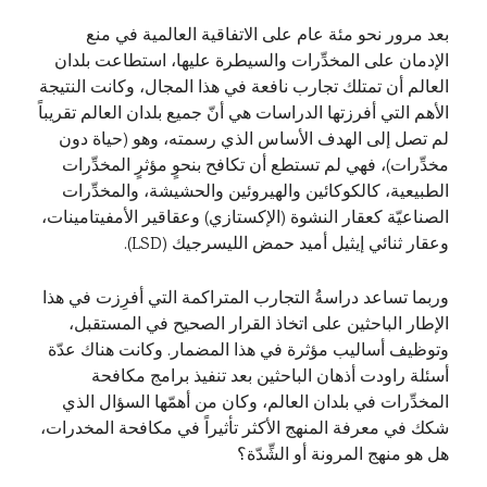
بعد مرور نحو مئة عام على الاتفاقية العالمية في منع
الإدمان على المخدِّرات والسيطرة عليها، استطاعت بلدان
العالم أن تمتلك تجارب نافعة في هذا المجال، وكانت النتيجة
الأهم التي أفرزتها الدراسات هي أنّ جميع بلدان العالم تقريباً
لم تصل إلى الهدف الأساس الذي رسمته، وهو (حياة دون
مخدِّرات)، فهي لم تستطع أن تكافح بنحوٍ مؤثرٍ المخدِّرات
الطبيعية، كالكوكائين والهيروئين والحشيشة، والمخدِّرات
الصناعيّة كعقار النشوة (الإكستازي) وعقاقير الأمفيتامينات،
وعقار ثنائي إيثيل أميد حمض الليسرجيك (LSD).
وربما تساعد دراسةُ التجارب المتراكمة التي أفرِزت في هذا
الإطار الباحثين على اتخاذ القرار الصحيح في المستقبل،
وتوظيف أساليب مؤثرة في هذا المضمار. وكانت هناك عدّة
أسئلة راودت أذهان الباحثين بعد تنفيذ برامج مكافحة
المخدِّرات في بلدان العالم، وكان من أهمّها السؤال الذي
شكك في معرفة المنهج الأكثر تأثيراً في مكافحة المخدرات،
هل هو منهج المرونة أو الشِّدّة؟