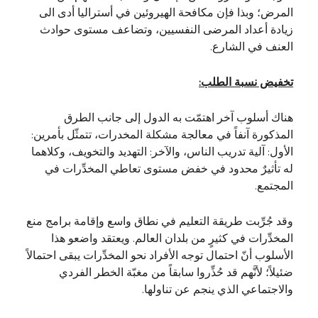
المرض؛ وبذا فإن مكافحة الهيروئين في أستراليا أدى الى
زيادة أعداد المرضى النفسيين، وتضاعف مستوى حوادث
العنف في الشارع.
تخفيض نسبة الطلب:
هناك أسلوب آخر اهتمّت به الدول إلى جانب الطرق
المذكورة آنفاً في معالجة مشكلة المخدرات، تتمثّل بأمرين:
الأول: آلية تدريب الناس، والآخر: التهديد والتخويف، وكلاهما
له تأثيرٌ محدود في خفض مستوى تعاطي المخدِّرات في
المجتمع.
وقد جُرِّبت طريقة التعليم في نطاق واسع وإقامة برامج منع
المخدِّرات في كثيرٍ من بلدان العالم. ويعتقد واضعو هذا
الأسلوب أنّ احتمال توجه الأفراد نحو المخدِّرات يبقى احتمالاً
ضئيلاً؛ لأنَّهم قد حُذِّروا سابقاً من مغبّة الخطر الفردي
والاجتماعي الذي ينجم عن تناولها.