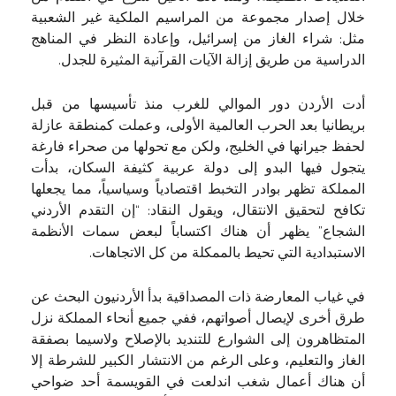
خلال إصدار مجموعة من المراسيم الملكية غير الشعبية
مثل: شراء الغاز من إسرائيل، وإعادة النظر في المناهج
الدراسية من طريق إزالة الآيات القرآنية المثيرة للجدل.
أدت الأردن دور الموالي للغرب منذ تأسيسها من قبل
بريطانيا بعد الحرب العالمية الأولى، وعملت كمنطقة عازلة
لحفظ جيرانها في الخليج، ولكن مع تحولها من صحراء فارغة
يتجول فيها البدو إلى دولة عربية كثيفة السكان، بدأت
المملكة تظهر بوادر التخبط اقتصادياً وسياسياً، مما يجعلها
تكافح لتحقيق الانتقال، ويقول النقاد: “إن التقدم الأردني
الشجاع” يظهر أن هناك اكتساباً لبعض سمات الأنظمة
الاستبدادية التي تحيط بالممكلة من كل الاتجاهات.
في غياب المعارضة ذات المصداقية بدأ الأردنيون البحث عن
طرق أخرى لإيصال أصواتهم، ففي جميع أنحاء المملكة نزل
المتظاهرون إلى الشوارع للتنديد بالإصلاح ولاسيما بصفقة
الغاز والتعليم، وعلى الرغم من الانتشار الكبير للشرطة إلا
أن هناك أعمال شغب اندلعت في القويسمة أحد ضواحي