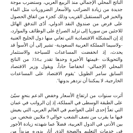
الناتج المحلي الإجمالي منذ الربيع العربي، وستضرب موجة
جديدة من زيادة الضرائب والأسعار الضروريات مثل الماء
والخبز في المستقبل القريب وذلك كجزء من اتفاق الحصول
على قرض من صندوق النقد الدولي، أدّى التدفق الهائل
للاجئين من سوريا إلى تزايد الصراع على الوظائف والموارد،
إذ إن المشكلة الاقتصادية التي تعاني منها دول الخليج الغنية
-ولاسيما المملكة العربية السعودية- تشير إلى أن الأسوأ قد
يحدث، إذ انخفضت المساعدات للسياحة والاستثمار
والتحويلات -قيمتها الأخيرة وحدها تقدر بـ14٪ من الناتج
المحلي الإجمالي- انخفاضاً حاداً، ويقول وزير الاقتصاد
السابق سامر الطويل: “يقوم الاقتصاد على المساعدات
الخارجية، لا يمكننا أن نزدهر بدونها”.
أثرت سنوات من ارتفاع الأسعار وخفض الدعم بنحوٍ سيّئ
على الطبقة الوسطى في المملكة، إذ إن الرواتب في عمان
التي تعدُّ إحدى أغلى العواصم في العالم العربي، التي يعيش
فيها ما يقرب من نصف الشعب حوالي 9 ملايين شخص، من
بين الأدنى في الدول العربية، فضلاً عما شهدته زيادة الأجور
في خدمات التعليم والصحة الذي أثار بدوره مزيداً من