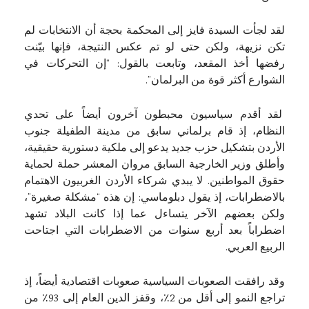
لقد لجأت السيدة فايز إلى المحكمة بحجة أن الانتخابات لم
تكن نزيهة، ولكن حتى لو تم عكس النتيجة، فإنها بيّنت
رفضها أخذ المقعد، وتابعت بالقول: “إن التحركات في
الشوارع أكثر قوة من البرلمان”.
لقد أقدم سياسيون محبطون آخرون أيضاً على تحدي
النظام، إذ قام برلماني سابق من مدينة الطفيلة جنوب
الأردن بتشكيل حزب جديد يدعو إلى ملكية دستورية حقيقية،
وأطلق وزير الخارجية السابق مروان المعشر حملة لحماية
حقوق المواطنين. لا يبدي شركاء الأردن الغربيون الاهتمام
بالاضطرابات، إذ يقول دبلوماسي: إن هذه “مشكلة صغيرة”،
ولكن بعضهم الآخر يتساءل عما إذا كانت البلاد تشهد
اضطراباً بعد أربع سنوات من الاضطرابات التي اجتاحت
الربيع العربي.
وقد رافقت الصعوبات السياسية صعوبات اقتصادية أيضاً، إذ
تراجع النمو إلى أقل من 2٪، وقفز الدين العام إلى 93٪ من