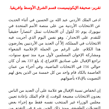
تقرير: صحيفة الإيكونيميست قسم الشرق الأوسط وافريقيا.
ادعى الملك الأردني عبد الله بن الحسين في أثناء الحديث
عن الانتخابات الأردنية من على منصة الأمم المتحدة في
نيويورك يوم 20 أيلول أن الانتخابات تمثل “انتصاراً حقيقياً
للتقدم على الانحدار”، وهو نفس اليوم الذي أجريت فيه
الانتخابات في المملكة، إلاّ أن العديد من الأردنيين يعارضون
هذا الكلام، على الرغم من الحملة الإعلامية الشعواء
ومشاركة الإخوان المسلمين لأول مرة منذ تسع سنوات،
تراجع الإقبال على صناديق الاقتراع، إذ بلغ 37٪ بعد أن كان
حوالي 56٪ في الانتخابات الماضية، وفي أجزاء من عمان
العاصمة بالكاد قام واحد من كل خمسة من الذين يحق لهم
التصويت بالإدلاء بأصواتهم.
إن انخفاض نسبة الإقبال هو علامة على أن العديد من الناس
يعدون الانتخابات مضيعة للوقت، إذ قام الملك بإعادة تعيين
مجلس الوزراء غير المنتخب نفسه فقط مع إجراء بعض
التعديلات الطفيفة، ومنذ ذلك الحين شرع في التقدم من