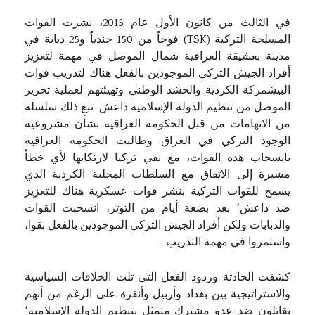
في الثالث من كانون الأول عام 2015، نشرت القوات
المسلحة التركية (TSK) فوجاً من 150 جندياً و25 دبابة في
مدينة بعشيقة العراقية شمال الموصل في مهمة لتعزيز
أفراد الجيش التركي الموجودين بالفعل هناك لتدريب قوات
البيشمركة الكردية والحشد الوطني وتهيئتهم لعملية تحرير
الموصل من تنظيم الدولة الإسلامية داعش. تبع ذلك سلسلة
من الاتهامات من قبل الحكومة العراقية بشأن مشروعية
الوجود التركي في العراق وطالبت الحكومة العراقية
بانسحاب هذه القوات، مع نفي تركيا لارتكابها لأي خطأ
مشيرة إلى الاتفاق مع السلطات المحلية الكردية الذي
يسمح للقوات التركية بنشر قوات عسكرية هناك للتعزيز
ضد داعش٬ بعد بضعة أيام من التوتر، انسحبت القوات
والدبابات ولكن أفراد الجيش التركي الموجودين بالفعل بقوا،
واستمروا في مهمة التدريب .
كشفت الحادثة وردود الفعل التي تلت الخلافات السياسية
والاستراتيجية بين بغداد وأربيل وأنقرة على الرغم من أنهم
يقاتلون ضد عدو مشترك متمثل بتنظيم الدولة الإسلامية٬