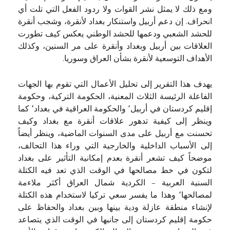
ومع ذلك لا يمثل نشر القوات ولا ردود الفعل التي تلت أي
انحراف. إن دعم أربيل واستنكار بغداد لأنقرة، وشجب أنقرة
للحشد الشعبي ودعمها للحشد الوطني يعكس كيف تطورت
العلاقات بين أربيل وبغداد وأنقرة على مر السنين، وكذلك
الأهداف التوسعية لأنقرة بشأن العراق وسوريا.
يهدف هذا التقرير إلى تحليل الأعمال التي تقوم بها الجهات
الفاعلة الرئيسة الثلاث المعنية، الحكومة التركية، وحكومة
إقليم كردستان في أربيل٬ والحكومة العراقية في بغداد٬ كما
وينظر إلى كيفية تدهور علاقات أنقرة مع بغداد وكيف
تحسنت مع أربيل على مدى السنوات الماضية، وينظر أيضاً
إلى الأسباب الداخلية والخارجية التي وراء هذا التحالف،
موضحاً كيف تشعر أنقرة بعدم إمكانية التأثير على بغداد
لتكون في خط مصالحها في الوقت الذي تعد فيه الكتلة
السنية العربية – الكردية شمال العراق أكثر ملاءمة
لمصالحها٬ وهذا ما يفسر سعي تركيا لاستخدام هذه الكتلة
لإنشاء منطقة عازلة ودية بينها وبين بغداد والحفاظ على
حكومة إقليم كردستان إلى جانبها في الوقت الذي يتصاعد