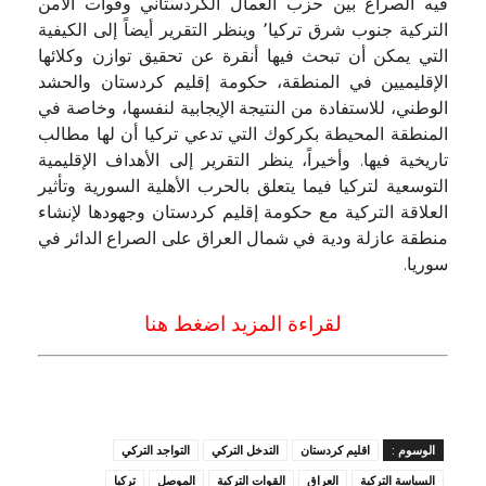
فيه الصراع بين حزب العمال الكردستاني وقوات الأمن
التركية جنوب شرق تركيا٬ وينظر التقرير أيضاً إلى الكيفية
التي يمكن أن تبحث فيها أنقرة عن تحقيق توازن وكلائها
الإقليميين في المنطقة، حكومة إقليم كردستان والحشد
الوطني، للاستفادة من النتيجة الإيجابية لنفسها، وخاصة في
المنطقة المحيطة بكركوك التي تدعي تركيا أن لها مطالب
تاريخية فيها. وأخيراً، ينظر التقرير إلى الأهداف الإقليمية
التوسعية لتركيا فيما يتعلق بالحرب الأهلية السورية وتأثير
العلاقة التركية مع حكومة إقليم كردستان وجهودها لإنشاء
منطقة عازلة ودية في شمال العراق على الصراع الدائر في
سوريا.
لقراءة المزيد اضغط هنا
الوسوم :
اقليم كردستان
التدخل التركي
التواجد التركي
السياسة التركية
العراق
القوات التركية
الموصل
تركيا