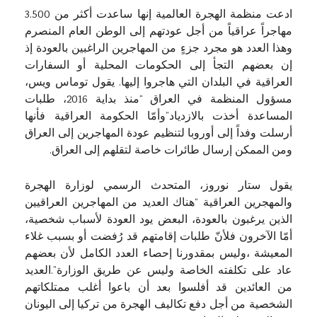
ادعت منظمة الهجرة العالمية إنها ساعدت أكثر من 3.500
مهاجراً عراقياً من أجل عودتهم إلى الوطن العام المنصرم
وهذا العدد هو مجرد جزءٍ من المهاجرين الراغبين بالعودة إذ
إن بعضهم التجأ إلى الحكومات المحلية أو السفارات
العراقية في البلدان التي هاجروا إليها. يقول توماس ويس،
مسؤول المنظمة في العراق “منذ بداية 2016، طلبات
المساعدة أخذت بالازدياد”وأمّا الحكومة العراقية فأنها
أرسلت وفداً إلى أوروبا لتنظيم عودة المهاجرين إلى العراق
ومن الممكن إرسال طائرات خاصة لتقلهم إلى العراق.
يقول ستار نوروز، المتحدث الرسمي لوزارة الهجرة
والمهجرين العراقية “هناك العديد من المهاجرين العراقيين
الذين يرغبون بالعودة، البعض يود العودة لأسباب شخصية،
أمّا الآخرون فلأنّ طلبات إقامتهم قد رُفضت أو بسبب غلاء
المعيشة ،وليس بمقدورنا إحصاء العدد الكامل لأن بعضهم
عاد على تكلفته الخاصة وليس عن طريق الوزارة”.العديد
من العائدين قد أفلسوا بعد أن باعوا أغلب ممتلكاتهم
الشخصية من أجل دفع تكاليف الهجرة من تركيا إلى اليونان