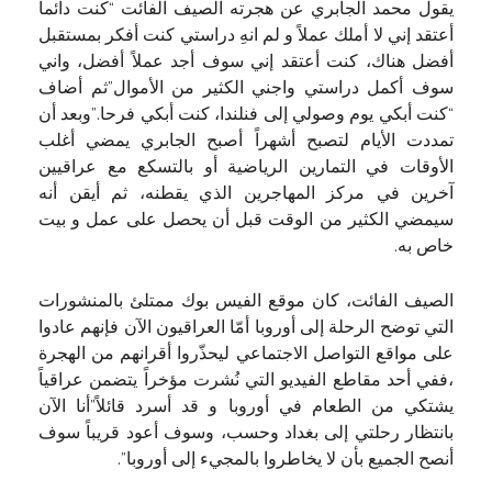
يقول محمد الجابري عن هجرته الصيف الفائت “كنت دائماً
أعتقد إني لا أملك عملاً و لم انهِ دراستي كنت أفكر بمستقبل
أفضل هناك، كنت أعتقد إني سوف أجد عملاً أفضل، واني
سوف أكمل دراستي واجني الكثير من الأموال”ثم أضاف
“كنت أبكي يوم وصولي إلى فنلندا، كنت أبكي فرحا.”وبعد أن
تمددت الأيام لتصبح أشهراً أصبح الجابري يمضي أغلب
الأوقات في التمارين الرياضية أو بالتسكع مع عراقيين
آخرين في مركز المهاجرين الذي يقطنه، ثم أيقن أنه
سيمضي الكثير من الوقت قبل أن يحصل على عمل و بيت
خاص به.
الصيف الفائت، كان موقع الفيس بوك ممتلئ بالمنشورات
التي توضح الرحلة إلى أوروبا أمّا العراقيون الآن فإنهم عادوا
على مواقع التواصل الاجتماعي ليحذّروا أقرانهم من الهجرة
،ففي أحد مقاطع الفيديو التي نُشرت مؤخراً يتضمن عراقياً
يشتكي من الطعام في أوروبا و قد أسرد قائلاً”أنا الآن
بانتظار رحلتي إلى بغداد وحسب، وسوف أعود قريباً سوف
أنصح الجميع بأن لا يخاطروا بالمجيء إلى أوروبا”.