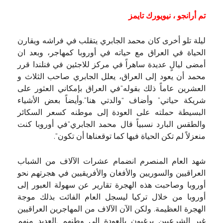
تم أرانجو ، نيويورك تايمز
ليلة تلو أخرى كان محمد الجابري يتقلب في فراشه ويقارن
الحياة في العراق مع حياته في أوروبا كمهاجر، وبعد ان
أمضى ليالٍ عديدة ساهراً في مركز للاجئين في فنلندا قرر
محمد أن يعود إلى العراق، يعلل الجابري صاحب الثلاث و
العشرين عاماً ذلك بقوله”في العراق بإمكاني العثور على
شريكة حياتي” وأضاف “والدتي هنا”.وأيضاً بعض الأشياء
البسيطة حملته على العودة إلى موطنه كسعر السكائر
والطقس البارد نسبياً قال محمد الجابري”في أوروبا كنت
منعزلاً لم تكن الحياة فيها كما توقعناها أن تكون”.
شهد العام المنصرم انضمام عشرات الآلاف من الشباب
العراقيين والسوريين والأفغان والأفريقيين في هجرتهم نحو
أوروبا وصاحبت هذه الهجرة تقارير عن سهولة العبور إلى
أوروبا من خلال تركيا ليسجل العام الفائت بذلك موجة
الهجرة العظيمة. ولكن الآن الآلاف من المهاجرين العراقيين
غير الشرعيين يرغبون بالعودة إلى وطنهم .العديد منهم