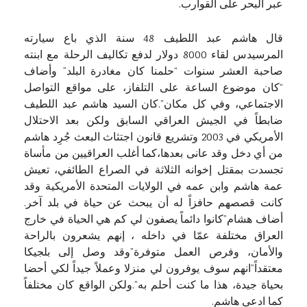
عبر البحر على القوارب.
قال هاشم عبد اللطيف 48 سنة الذي باع سيارته
المرسيدس لقاء 8000 دولار لدفع تكاليف الرحلة مع ابنته
صاحبة العشر سنوات “حلمنا كان مغادرة البلد” وأضاف
“كان موضوع الساعة على التلفاز، على مواقع التواصل
الاجتماعي، وفي كل مكان”.كان السيد هاشم عبد اللطيف
ضابطاً في الجيش العراقي السابق ولكن بعد الاحتلال
الأمريكي في 2003 وتشريع قانون اجتثاث البعث جُرِد هاشم
من أي دخل وقد عانى بعدها،كما أغلب العراقيين من مأساة
تجسدت بمقتل إخوانه الثلاثة في الصراع الطائفي، تعيش
عمة هاشم وابن عمه في الولايات المتحدة الأمريكية وقد
كانت قصصهم حافزاً له أن يبحث عن حياة في بلد آخر.
أضاف هشام”كانوا دائماً يصفون لي كم هي الحياة في خارج
العراق مختلفة عمّا في داخله ، إنهم يشعرون بالراحة
والأمان، وفرص العمل متوفرة”وقد وصل إلى بلجيكا
معتقداً”انهم سوف يوفرون لي منزلا وعملاً جيداً لكي أحضا
بحياة جيدة، هذا ما كنت أحلم به”.ولكن الواقع كان مختلفاً
كما ادعى هاشم.