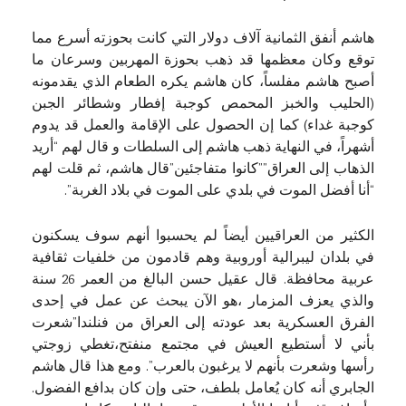
هاشم أنفق الثمانية آلاف دولار التي كانت بحوزته أسرع مما
توقع وكان معظمها قد ذهب بحوزة المهربين وسرعان ما
أصبح هاشم مفلساً، كان هاشم يكره الطعام الذي يقدمونه
(الحليب والخبز المحمص كوجبة إفطار وشطائر الجبن
كوجبة غداء) كما إن الحصول على الإقامة والعمل قد يدوم
أشهراً، في النهاية ذهب هاشم إلى السلطات و قال لهم “أريد
الذهاب إلى العراق””كانوا متفاجئين”قال هاشم، ثم قلت لهم
“أنا أفضل الموت في بلدي على الموت في بلاد الغربة”.
الكثير من العراقيين أيضاً لم يحسبوا أنهم سوف يسكنون
في بلدان ليبرالية أوروبية وهم قادمون من خلفيات ثقافية
عربية محافظة. قال عقيل حسن البالغ من العمر 26 سنة
والذي يعزف المزمار ،هو الآن يبحث عن عمل في إحدى
الفرق العسكرية بعد عودته إلى العراق من فنلندا”شعرت
بأني لا أستطيع العيش في مجتمع منفتح،تغطي زوجتي
رأسها وشعرت بأنهم لا يرغبون بالعرب”. ومع هذا قال هاشم
الجابري أنه كان يُعامل بلطف، حتى وإن كان بدافع الفضول.