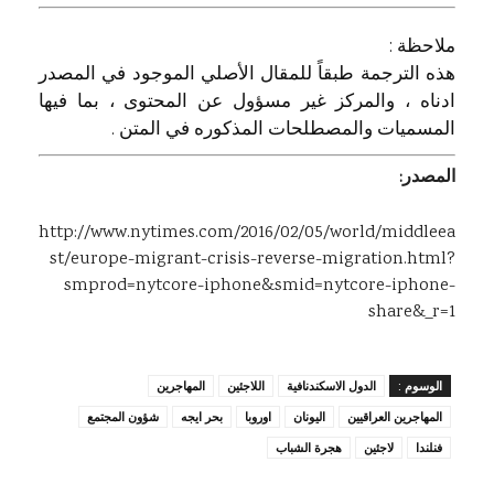
ملاحظة :
هذه الترجمة طبقاً للمقال الأصلي الموجود في المصدر
ادناه ، والمركز غير مسؤول عن المحتوى ، بما فيها
المسميات والمصطلحات المذكوره في المتن .
المصدر:
http://www.nytimes.com/2016/02/05/world/middleea
st/europe-migrant-crisis-reverse-migration.html?
smprod=nytcore-iphone&smid=nytcore-iphone-
share&_r=1
الوسوم :
الدول الاسكندنافية
اللاجئين
المهاجرين
المهاجرين العراقيين
اليونان
اوروبا
بحر ايجه
شؤون المجتمع
فنلندا
لاجئين
هجرة الشباب