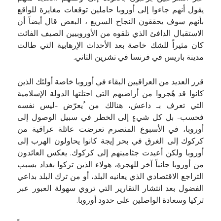
يقول أنهم جاءوا إلى أوروبا حاملين توقعات مغايرة للواقع
بأنهم سوف يحققون النجاح السريع ، البعض قال أيضاً أن
الاستقبال الدافئ الذي تلقوه من الأوروبيين الصيف الفائت
كان مثيراً للشك خاصة بعد الأحداث الإرهابية التي طالت
مدينة باريس في فرنسا في تشرين الثاني.
قرر العديد من العراقيين البقاء في أوروبا خاصة أولئك الذين
كانوا قد هُجروا من أراضيهم التي احتلتها الدولة الإسلامية
التي تعرف بـ داعش، هنالك من ُيعرّض -ليس نفسه
فحسب- بل كل شيءٍ إلى الخطر في سبيل الوصول إلى
أوروبا، في الأسبوع المنصرم تعرضت عائلة عراقية من
كركوك إلى الغرق في بحر إيجة كانوا يحاولون الهرب إلى
أوروبا ولكن أعيدت جثامينهم إلى كركوك. يعكس العائدون
من أوروبا جانباً آخر للهجرة، هولاء الذين تركوا بغداد بسبب
التراجع الاقتصادي الذي يعانيه البلد، أو من ترك البلد بداعي
الفضول بعد انتشار التقارير التي تروي سهولة العبور عبر
تركيا وسعادة الواصلين على حدود أوروبا.