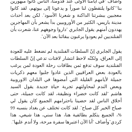
وأضاف “في أيامنا الأولى عند قدومنا، الناس كانوا مبهورين
بنا””كانوا يلتقطون لنا صوراً و يدعونا إلى بيوتهم، لقد كانوا
معجبين ببشرتنا الداكنة و شعرنا الأسود”. لكن بعد أحداث
مدينة باريس، الكثير من الأوروبيين بدأ يشعر بأن المهاجرين
يهددون أمنهم. يقول الجابري “داروا وجوههم عنا، شعرت بأن
الفنلنديين لم يعودوا يرغبون ببقائنا بعد الآن”.
يقول الجابري إنّ السلطات الفنلندية لم تضغط عليه للعودة
إلى العراق، ولكنّه لاحظ انتشار لافتات تدعي إنّ السلطات
الفنلندية سوف تدفع ثمن بطاقات رحلة العودة لمن يرغب
بالعودة. بعض العراقيين الذين عادوا جلبوا معهم ذكريات
جميلة لأيامهم القليلة التي أمضوها في البلدان الاوروبية
وبعض الندم لمحاولتهم تجربة حياة جديدة. يقول السيد
هاشم “لقد كانت خضراء ونظيفة، لقد كانت جميلة، حتى
أخلاق الناس لقد حضينا باحترامهم الجميع كان يقول لي
صباح الخير كل صباح”. لقد كانت تختلف عن بغداد بنسبه 99
%، الجميع يتكلم بطائفية هنا، هذا سني، هذا شيعي، هذا
كردي”وأضاف “أنا الآن اعتبرها سفرة مرحة، ولا أندم عليها”.