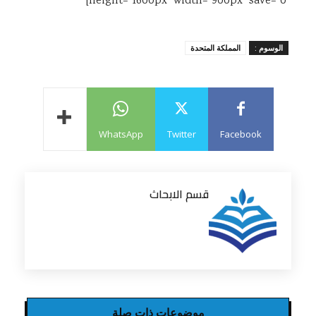
height=”1600px” width=”900px” save=”0″]
الوسوم :
المملكة المتحدة
WhatsApp
Twitter
Facebook
قسم الابحاث
موضوعات ذات صلة