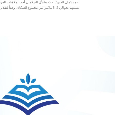
احمد كمال الدين/باحث يشكّل التركمان أحد المكوّنات العِرقي
نسبتهم بحوالي 2–3 ملايين من مجموع السكان، وفقاً لتقديرات غير رسمية صادرة...