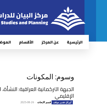
الرئيسية
عن المركز
الأقسام
الموض
وسوم: المكونات
الجبهة التركمانية العراقية: النشأة، 
الإقليمي
قسم الابحاث
-
2025-08-26
أوراق تقدير موقف