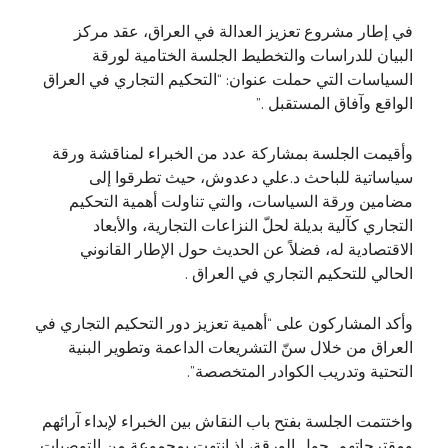
في إطار مشروع تعزيز العدالة في العراق، عقد مركز
البيان للدراسات والتخطيط الجلسة الختامية لورقة
السياسات التي حملت عنوان: “التحكيم التجاري في العراق
الواقع وآفاق المستقبل .”
وأقيمت الجلسة بمشاركة عدد من الخبراء لمناقشة ورقة
سياساتية للباحث د.علي دعدوش، حيث تطرقوا إلى
مضامين ورقة السياسات، والتي تناولت أهمية التحكيم
التجاري كآلية بديلة لحلّ النزاعات التجارية، والأبعاد
الاقتصادية له، فضلاً عن الحديث حول الإطار القانوني
الحالي للتحكيم التجاري في العراق .
وأكد المشاركون على “أهمية تعزيز دور التحكيم التجاري في
العراق من خلال سنّ التشريعات الداعمة وتطوير البنية
التحتية وتدريب الكوادر المتخصصة”.
واختتمت الجلسة بفتح باب النقاش بين الخبراء لإبداء آرائهم
ومقترحاتهم حول الورقة، إذ انتهت بمجموعة من التوصيات