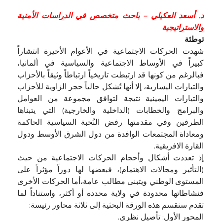
د. أسعد العكيلي – باحث متخصص في الدراسات الأمنية
والاستراتيجية
توطئة
شهدت الحركات الاجتماعية في الأعوام الأخيرة انتشاراً
كبيراً في الأوساط الاجتماعية والسياسية في ألمانيا،
فبالرغم من كونها قد ارتبطت تاريخياً ارتباطاً وثيقاً بالأحزاب
والتيارات اليسارية، إلا أنها تُشكل حالياً حجر الزاوية للأحزاب
والتيارات اليمينية نتيجة لتوافق مجموعة من العوامل
والبرامج والخطابات (الداخلية والخارجية) التي يتبناها
الطرفين وفي مقدمتها رفض النُخبة السياسية الحاكمة
ومعاداة المجتمعات الوافدة من دول الشرق الأوسط ودول
القارة الافريقية.
إذ تعددت أشكال وأحجام الحركات الاجتماعية من حيث
(التأثير ومجالات الاهتمام)، فبعضها لها دوراً مؤثراً على
المستوى الوطني ويتبنى مطالب عامة،أما الحركات الأخرى
فنشاطاتها محدودة في ولاية محددة أو أكثر، واستناداً لما
تقدم سنقسم هذه الورقة البحثية إلى ثلاثة محاور رئيسة:
المحور الأول: تأصيل نظري.