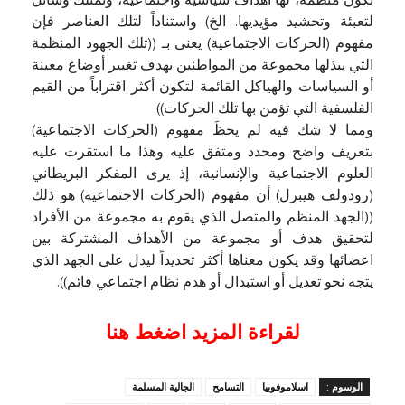
تكون منظمة، لها أهداف سياسية واجتماعية، وتمتلك وسائل
لتعبئة وتحشيد مؤيديها. الخ) واستناداً لتلك العناصر فإن
مفهوم (الحركات الاجتماعية) يعنى بـ ((تلك الجهود المنظمة
التي يبذلها مجموعة من المواطنين بهدف تغيير أوضاع معينة
أو السياسات والهياكل القائمة لتكون أكثر اقتراباً من القيم
الفلسفية التي تؤمن بها تلك الحركات)).
ومما لا شك فيه لم يحظَ مفهوم (الحركات الاجتماعية)
بتعريف واضح ومحدد ومتفق عليه وهذا ما استقرت عليه
العلوم الاجتماعية والإنسانية، إذ يرى المفكر البريطاني
(رودولف هيبرل) أن مفهوم (الحركات الاجتماعية) هو ذلك
((الجهد المنظم والمتصل الذي يقوم به مجموعة من الأفراد
لتحقيق هدف أو مجموعة من الأهداف المشتركة بين
اعضائها وقد يكون معناها أكثر تحديداً ليدل على الجهد الذي
يتجه نحو تعديل أو استبدال أو هدم نظام اجتماعي قائم)).
لقراءة المزيد اضغط هنا
الوسوم :
اسلاموفوبيا
التسامح
الجالية المسلمة