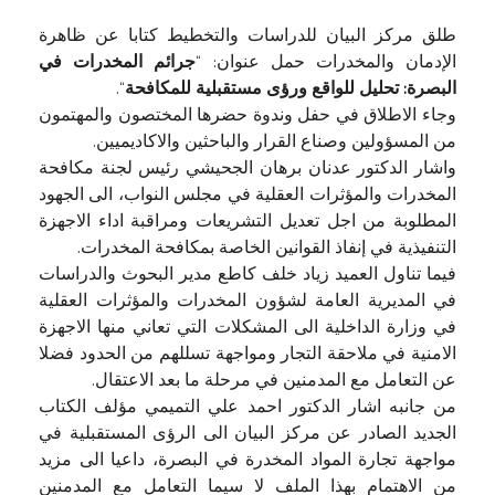
طلق مركز البيان للدراسات والتخطيط كتابا عن ظاهرة
الإدمان والمخدرات حمل عنوان: “
جرائم المخدرات في
البصرة: تحليل للواقع ورؤى مستقبلية للمكافحة
“.
وجاء الاطلاق في حفل وندوة حضرها المختصون والمهتمون
من المسؤولين وصناع القرار والباحثين والاكاديميين.
واشار الدكتور عدنان برهان الجحيشي رئيس لجنة مكافحة
المخدرات والمؤثرات العقلية في مجلس النواب، الى الجهود
المطلوبة من اجل تعديل التشريعات ومراقبة اداء الاجهزة
التنفيذية في إنفاذ القوانين الخاصة بمكافحة المخدرات.
فيما تناول العميد زياد خلف كاطع مدير البحوث والدراسات
في المديرية العامة لشؤون المخدرات والمؤثرات العقلية
في وزارة الداخلية الى المشكلات التي تعاني منها الاجهزة
الامنية في ملاحقة التجار ومواجهة تسللهم من الحدود فضلا
عن التعامل مع المدمنين في مرحلة ما بعد الاعتقال.
من جانبه اشار الدكتور احمد علي التميمي مؤلف الكتاب
الجديد الصادر عن مركز البيان الى الرؤى المستقبلية في
مواجهة تجارة المواد المخدرة في البصرة، داعيا الى مزيد
من الاهتمام بهذا الملف لا سيما التعامل مع المدمنين