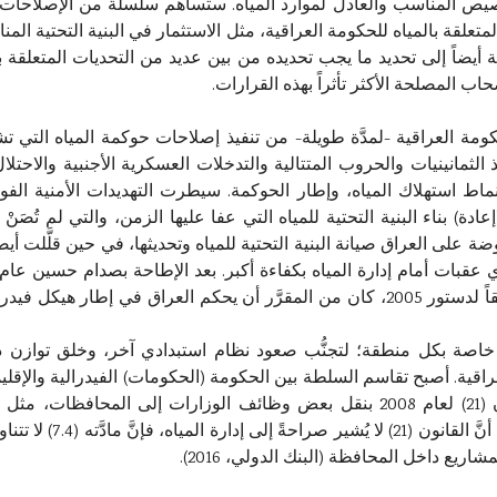
خصيص المناسب والعادل لموارد المياه. ستساهم سلسلة من الإصلاحات 
علقة بالمياه للحكومة العراقية، مثل الاستثمار في البنية التحتية المناس
ة أيضاً إلى تحديد ما يجب تحديده من بين عديد من التحديات المتعلقة بالم
ب المصلحة الأكثر تأثراً بهذه القرارات.
كومة العراقية -لمدَّة طويلة- من تنفيذ إصلاحات حوكمة المياه التي تش
 الثمانينيات والحروب المتتالية والتدخلات العسكرية الأجنبية والاح
، وأنماط استهلاك المياه، وإطار الحوكمة. سيطرت التهديدات الأمنية ال
عادة) بناء البنية التحتية للمياه التي عفا عليها الزمن، والتي لم تُص
 على العراق صيانة البنية التحتية للمياه وتحديثها، في حين قلَّلت أ
اللامركزية ضغوطاً إدارية على قطاع المياه. وَفْقاً لدستور 2005، كان من المقرَّر أن ي
خاصة بكل منطقة؛ لتجنُّب صعود نظام استبدادي آخر، وخلق توازن دا
اقية. أصبح تقاسم السلطة بين الحكومة (الحكومات) الفيدرالية والإقليمي
العراق. لتنشيط عملية اللامركزية، قام القانون (21) لعام 2008 بنقل بعض وظائف الوز
والصحة، والتعليم (البنك 
يع داخل المحافظة (البنك الدولي، 2016).