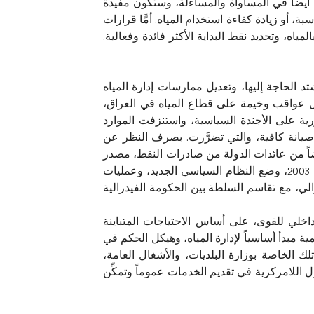
أيضاً في المساواة والمساءلة، وستكون مفيدة
بة، أو زيادة كفاءة استخدام المياه. أمَّا قرارات
ياه، وتحديد نقط البداية الأكثر فائدة وفعالية.
تد الحاجة إليها، وتعديل ممارسات إدارة المياه
تلال عواقب وخيمة على قطاع المياه في العراق،
فورية على الأجندة السياسية، واستنزفت الموارد
َنْ صيانة كافية، والتي تضرَّرت. بصرف النظر عن
يضاً من عائدات الدولة من صادرات النفط، مصدر
الدخل الرئيس لبغداد. كما يوفِّر الإطار الدستوري عقبات أمام إدارة المياه بكفاءة أكبر. بعد الإطاحة بصدام حسين عام 2003، وضع النظام السياسي الجديد، وعمليات
حكم العراق في إطار هيكل فيدرالي، مع تقاسم السلطة بين الحكومة الفيدرالية
خلي للقوى، على أساس الاحتياجات المتباينة
ة مبدأ أساسياً لإدارة المياه، وهيكل الحكم في
ارات إلى المحافظات، مثل تلك الخاصة بوزارة البلديات، والأشغال العامة،
الدولي، 2016). في حين أنَّ القانون (21) لا يُشير صراحةً إلى إدارة المياه، فإنَّ مادَّته (7.4) لا تتناول اللامركزية في تقديم الخدمات عموماً وتمكِّن