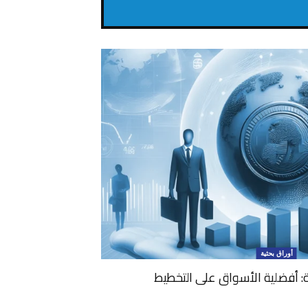
أوراق بحثية
لة: أفضلية الأسواق على التخطيط