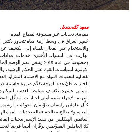
معهد كلنجينديل
مقدمة: تحديات غير مسبوقة لقطاع المياه
حُصِرَ العراق في وسط أزمة مياه تتجاوز بكثير الت
والاستخدام غير الفعال للمياه إلى الكشف عن أو
انهارت -في السنوات الأخيرة- خدمات إمدادات 
وخصوصاً في عام 2018. ينبغ
الأولوية لسياسات القوة على الحكم الرشيد، والحر
بفعالية لتحديات المياه مع الاهتمام المتزايد 
للخبراء، فإنَّ هذه الورقة تقدِّم صورة حاسمة لإ
الثماني عشرة. يكشف تسليط العدسة المكبرة عل
الفرصة لإجراء تقييم أولي لخيارات التدخُّل؛ لتحق
حُلِّلَ عاملان رئيسان يقوِّضان الحوكمة الرشيدة
المياه، ولا يعالج معالجة فعالة تحديات المياه الها
العائقين الهيكليين من تنفيذ الإستراتيجيات الق
كلا العاملين المقوِّضين يوفِّران أيضاً فرصاً لتح