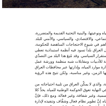
ه ونوعيتها، والبنية التحتية القديمة والمتضررة،
تماعي، والاقتصادي، والسياسي، والأمني للبلد.
ساهم في شيوع الاحتجاجات المناهضة للحكومة،
ا يزال العراق بلداً تسود فيه أنظمة استبدادية تعطي
رار السياسي. وقد مُنِعَ هذا البلد من التصدِّي
شاملة للأدبيات ومقابلات شبه منظمة وورشة عمل
ارة موارد المياه، وإدارتها عبر محافظات العراق
 الزمن، وغير مناسبة، ولكن تتيح هذه الرؤية
 والذي لا يمكِّن العراق من تلبية احتياجاته من
ي النهاية تعوق الحوكمة الوطنية للمياه. يحدُّ كلا
سمية، وغير شفافة، وغير فعالة. ومع ذلك، فإنَّ
اه. إنَّ تطوير نظام فعال وشفَّاف وتنفيذه لإدارة