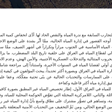
جارب السابقة مع ندرة المياه والنقص الحاد لها. أدَّى انخفاض كمية الميا
جه القصور في إدارة المياه الحالية، ممَّا أثَّر بشدة على الوضع الاج
المياه الأساسية في الجنوب مراراً وتكراراً في أشهر الصيف، ممَّا 
ي فهم الوضع الحالي لقطاع المياه في العراق على خلفية تاريخ البلد المضطرب. م
وب المتتالية والتدخلات العسكرية الأجنبية، والأمن الهش، وعدم الاستق
الذي أولي لقضايا المياه في السنوات الأخيرة، واستناداً إلى مراجعة 
دارة المياه في العراق. وبصورة أكثر تحديداً، يبحث المؤلفون في كيفية إد
ى الممارسات والتحديات الحالية عن بنًى تحتية مفكَّكة، وعفا عليها
يق إدارة مياه أكثر فاعلية وكفاءة.
 للمياه في العراق: الأول، إطار تخصيص المياه غير المطبق بصورة كافية،
ئلة. والثاني، اللامركزية المختلة التي تقوِّض الحوكمة المحلية للمياه، وف
ائمة، وتساهم في تصوُّر مشترك على نطاق واسع بأنَّ إدارة المياه غير ر
سين الوضع الحالي، ومن ثَمَّ التخفيف من التحديات الأمنية المتعلقة بالمي