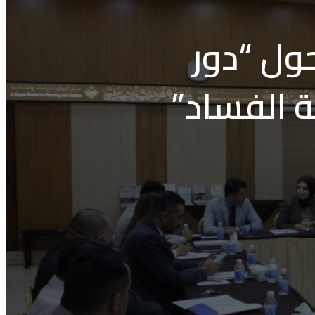
حول “دور
 الفساد”