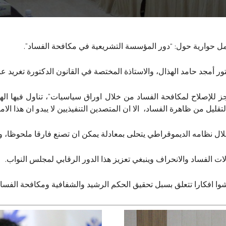
ل حوارية حول: “دور المؤسسة التشريعية في مكافحة الفساد”.
ر أمجد حامد الهذال، والاستاذة المختصة في القانون الدكتورة تغريد عبد
 للإصلاح لمكافحة الفساد من خلال اوراق سياسيات”، تناول فيها الهذ
ل من ظاهرة الفساد، الا ان المتصدين التنفيذيين لا يبدو ان هذا الامر
لال نظامه الديموقراطي يتحلى بمعادلة يمكن ان تصنع فارقا ملحوظا، و
لات الفساد والانحراف وينبغي تعزيز هذا الدور الرقابي لمجلس النواب.
ا افكارا تتعلق بسبل تحقيق الحكم الرشيد والشفافية ومكافحة الفساد